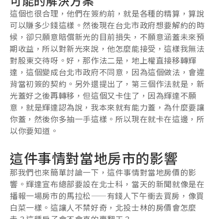
可能的解決方案
這個也很合理，他們在簽約前，就是各種的精算，算說
可以賺多少錢這樣。然後現在台北市政府想要解約的時
候，卻只願意賠償新光的目前損失，不願意涵蓋未來預
期收益，所以對新光來說，他怎麼能接受，這樣我無法
對股東交待呀。好，那作法二是，地上權直接移轉輝
達，這個變成台北市政府不同意，因為這個做法，會違
背當初簽的契約。另外還提出了，第三個作法就是，新
光蓋好之後再轉移，但這個又卡住了，因為輝達不願
意，就是輝達認為說，我本來就有能力蓋，為什麼要讓
你蓋，然後你多抽一手這樣。所以現在就卡在這邊，所
以你要知道。
這件事情對當地房市的影響
那我們也來簡單討論一下，這件事情對當地房價的影
響。輝達宣布總部要設在北士科，當天的新聞就像是在
播報一場房市的馬拉松——有錢人下午衝去買房，像買
白菜一樣。這讓人不禁好奇，北投士林的房價會怎麼
走？這種房子會不會真的賣翻天？