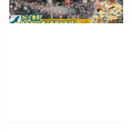
2
年
月
尚
留