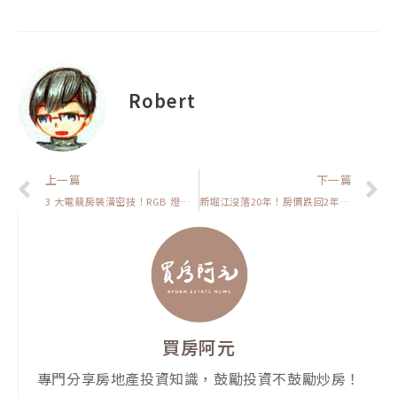
Robert
上一頁
上一篇
下一篇
3 大電競房裝潢密技！RGB 燈光＋升降桌＋隔音強化，打造男生夢幻空間【裝潢該怎麼弄】
新堀江沒落20年！房價跌回2年前。三大原因揭露真相，未來還有救嗎？【高雄在地人閒聊】
買房阿元
專門分享房地產投資知識，鼓勵投資不鼓勵炒房！