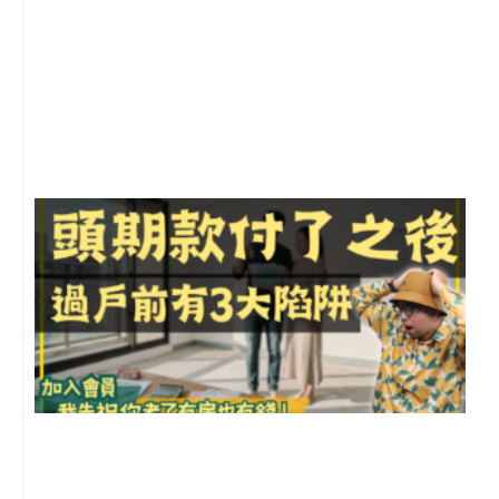
2
年
月
尚
留
前