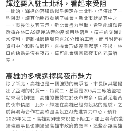
輝達要入駐士北科，看起來受阻
一開始，輝達的落腳點似乎鎖定在士北科，但傳出了一
些阻礙，讓其他縣市看到了機會。新北市就是其中之
一，市長侯友宜表示，新北會盡力爭取，希望能讓輝達
選擇在林口A9捷運站旁的產業用地落戶。這裡的交通非
常便利，距離桃園機場只有20分鐘的車程，而且附近有
資料中心和數位園區，有機會形成產業聚落。不過，林
口的缺點是沒有夜市，這可能會讓喜歡夜市的老黃猶
豫。
高雄的多樣選擇與夜市魅力
除了新北，高雄也是一個強勁的競爭者。市長陳其邁提
出了亞灣的特貿一、特貿二，甚至是205兵工廠這些地
點來吸引輝達。高雄的優勢在於夜市眾多，能滿足老黃
的夜市情結。此外，輝達在高雄已經有設點的經驗，之
前與鴻海合作在高軟園區設立AI先進算力中心，預計
2026年完工。高雄對輝達來說並不陌生，加上鴻海的劉
揚偉董事長也讚揚過高雄市政府的效率，這些都讓高雄