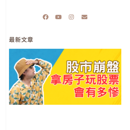
F
Y
I
E
a
o
n
n
c
u
s
v
e
t
t
e
最新文章
b
u
a
l
o
b
g
o
o
e
r
p
k
a
e
m