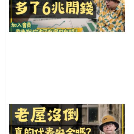
2
年
月
尚
留