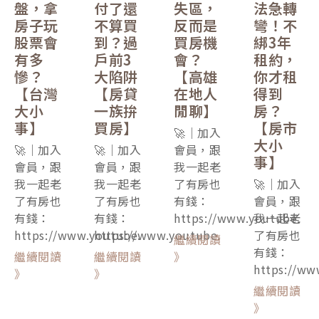
盤，拿
付了還
失區，
法急轉
房子玩
不算買
反而是
彎！不
股票會
到？過
買房機
綁3年
有多
戶前3
會？
租約，
慘？
大陷阱
【高雄
你才租
【台灣
【房貸
在地人
得到
大小
一族拚
閒聊】
房？
事】
買房】
【房市
🚀｜加入
大小
🚀｜加入
🚀｜加入
會員，跟
事】
會員，跟
會員，跟
我一起老
我一起老
我一起老
了有房也
🚀｜加入
了有房也
了有房也
有錢：
會員，跟
有錢：
有錢：
https://www.youtube.
我一起老
https://www.youtube.
https://www.youtube.
了有房也
繼續閱讀
有錢：
繼續閱讀
繼續閱讀
》
https://ww
》
》
繼續閱讀
》