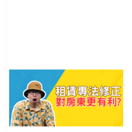
2
年
月
尚
留