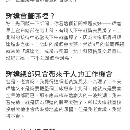
輝達會蓋哪裡？
好，先回顧一下新聞。你看這個新聞標題就好——輝達
早上宣布總部在北士科，有錢人下午就衝去買房了。士
北科的接待中心當天下午就塞爆了，因為大家都覺得輝
達進來之後，士北科的房價會大漲。然後8月的新聞標題
就寫著「輝達宅」成房市靈藥，北士科預售屋交易量年
增近75％，下半年單價估創高。
輝達總部只會帶來千人的工作機會
但是，老實說，我覺得這個老黃旋風太不合理了。今天
輝達又不是說要把整個工廠搬來士北科，他就只是要蓋
企業總部而已，那不應該帶來這麼大的一波熱潮。我未
看先猜，就是因為輝達的股票太強了，所以大家就直接
投射說他也會帶來房地產的漲幅。但是我老實說，我覺
得不會。