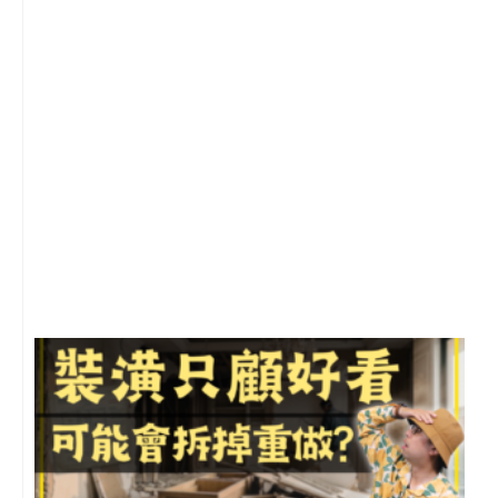
2
年
月
尚
留