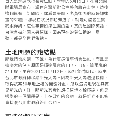
首先是輝達執行長黃仁勳，今年的5月19日，在台北國
際電腦展宣布，輝達台灣新辦公室將落腳在士林。然後
這個還有上新聞歐，你看這張圖，老黃後面的就是輝達
畫的3D圖。那現在狀況你也知道了，就是可能會生變。
我跟你講，這個事情如果生變的話，真的是國際笑話，
台灣會被外國人笑這樣，因為現在的黃仁勳的一舉一
動，都是全世界焦點。
土地問題的癥結點
那我們也來講一下說，為什麼這個事情會出包，而且是
這麼大的包。原因是輝達屬意的T17、T18，這兩塊的
地上權，早在2021年11月12日，就柯文哲時代，就由
台北市政府轉移給新光人壽。因為新光人壽透過投標，
取得該案50年地上權的開發計畫，所以這塊地現在其實
是新光的。好，那新光其實也想把這塊地給輝達，但是
遇到的一個問題是，卡在政府的合約，就是新光不能夠
直接跟台北市政府終止合約。