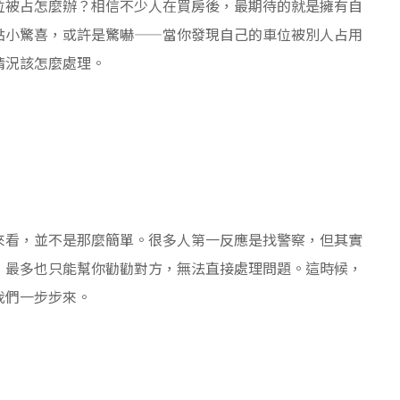
位被占怎麼辦？相信不少人在買房後，最期待的就是擁有自
點小驚喜，或許是驚嚇——當你發現自己的車位被別人占用
情況該怎麼處理。
來看，並不是那麼簡單。很多人第一反應是找警察，但其實
，最多也只能幫你勸勸對方，無法直接處理問題。這時候，
我們一步步來。