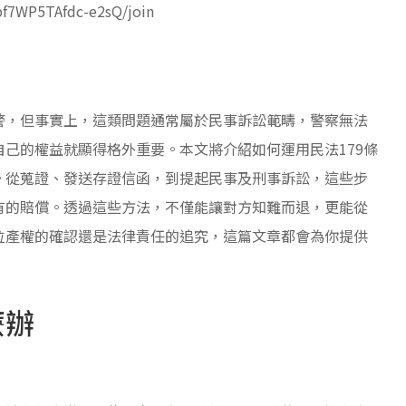
bf7WP5TAfdc-e2sQ/join
警，但事實上，這類問題通常屬於民事訴訟範疇，警察無法
己的權益就顯得格外重要。本文將介紹如何運用民法179條
。從蒐證、發送存證信函，到提起民事及刑事訴訟，這些步
有的賠償。透過這些方法，不僅能讓對方知難而退，更能從
位產權的確認還是法律責任的追究，這篇文章都會為你提供
麼辦