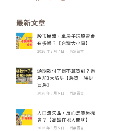
a
o
n
n
c
u
s
v
e
t
t
e
b
u
a
l
最新文章
o
b
g
o
o
e
r
p
股市崩盤，拿房子玩股票會
k
a
e
有多慘？【台灣大小事】
m
2026 年 8 月 7 日
尚無留言
頭期款付了還不算買到？過
戶前3大陷阱【房貸一族拚
買房】
2026 年 8 月 6 日
尚無留言
人口流失區，反而是買房機
會？【高雄在地人閒聊】
2026 年 8 月 5 日
尚無留言