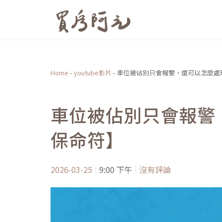
跳
至
主
要
內
Home
-
youtube影片
-
車位被佔別只會報警，還可以怎麼處
容
車位被佔別只會報警
保命符】
2026-03-25
9:00 下午
沒有評論