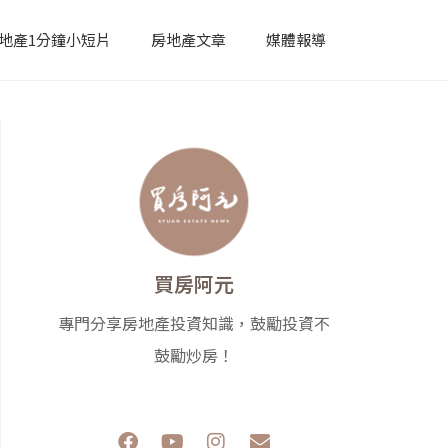
地產1分鐘小短片
房地產文章
媒體報導
買房阿元
專門分享房地產投資知識，鼓勵投資不
鼓勵炒房！
F
Y
I
E