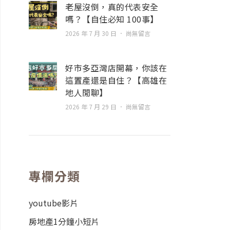
老屋沒倒，真的代表安全
嗎？【自住必知 100事】
2026 年 7 月 30 日
尚無留言
好市多亞灣店開幕，你該在
這置產還是自住？【高雄在
地人閒聊】
2026 年 7 月 29 日
尚無留言
專欄分類
youtube影片
房地產1分鐘小短片