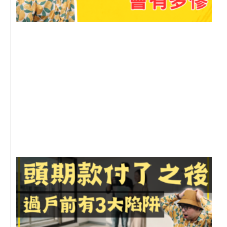
2
年
月
尚
留