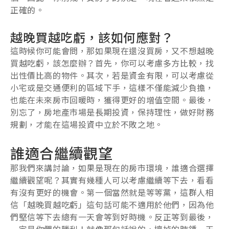
正確的。
越晚買越吃虧，該如何應對？
這時候你可能會問，那如果現在還沒買房，又不想越晚
買越吃虧，該怎麼辦？首先，你可以考慮多方比較，找
出性價比高的物件。其次，若是資金有限，可以考慮從
小宅或是交通便利的區域下手，這樣不僅能減少負擔，
也能在未來房市回暖時，獲得更好的增值空間。最後，
別忘了，房地產市場是長期投資，保持理性，做好財務
規劃，才能在這場投資中立於不敗之地。
誰適合繼續觀望
那我們來講討論，如果是現在的房市環境，誰適合選擇
繼續觀望呢？其實有幾種人可以考慮繼續等下去，看看
有沒有更好的機會。第一個當然就是等等黨，這群人相
信「越晚買越吃虧」這句話可能不適用於他們，因為他
們堅信等下去總有一天會等到好時機。反正等到最後，
一定是你們的勝利！就像那句話說的，壞掉的時鍾一天