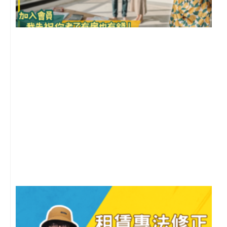
前
2
年
月
尚
留