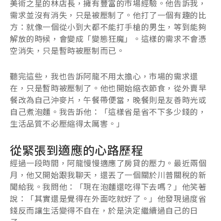
美術之星的林店長，擁有豐富的市場經驗。他告訴我，
需求並沒有消失，只是被壓制了。他打了一個有趣的比
方：就像一個從小到大都不能打手槍的男生，等到能夠
解放的時候，會變成「變態狂魔」。這樣的需求不會憑
空消失，只是暫時被壓制而已。
聽完這些，我也告訴阿龍不用太擔心，市場的需求還
在，只是暫時被壓制了。他也開始縮衣節食，從外賣早
餐改為自己沖麥片，午餐帶便當，晚餐則是友善時光或
自己煮泡麵。我告訴他：「這樣省是省不下多少錢的，
生活品質不必壓縮得太厲害。」
從緊張到適應的心路歷程
經過一段時間，阿龍慢慢適應了房貸的壓力。最近兩個
月，他又開始跟我聊天，還丟了一個關於川普關稅的新
聞給我。我問他：「現在泡麵還吃得下去嗎？」他笑著
說：「其實還是覺得在外面吃就好了。」他發現過度省
錢反而讓生活變得不自在，於是決定繼續過自己的日