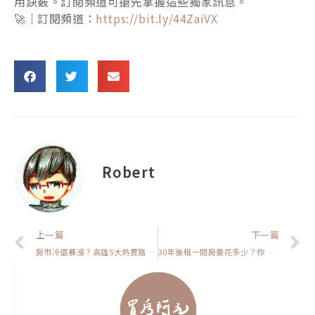
用訣竅。訂閱頻道可搶先掌握這些獨家訊息。
🚀｜訂閱頻道：
https://bit.ly/44ZaiVX
Robert
上一頁
上一篇
下一篇
房市冷還暴漲？高雄5大熱賣路段出爐：台積電生活圈領漲，這條路漲48%，你家上榜嗎？【高雄在地人閒聊】
30年後租一間房要花多少？你老了真的會有房子住嗎?【置產客不說的秘密】