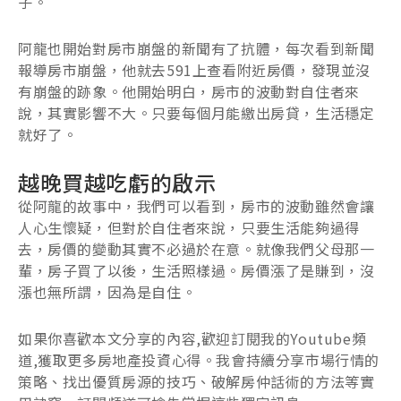
子。
阿龍也開始對房市崩盤的新聞有了抗體，每次看到新聞
報導房市崩盤，他就去591上查看附近房價，發現並沒
有崩盤的跡象。他開始明白，房市的波動對自住者來
說，其實影響不大。只要每個月能繳出房貸，生活穩定
就好了。
越晚買越吃虧的啟示
從阿龍的故事中，我們可以看到，房市的波動雖然會讓
人心生懷疑，但對於自住者來說，只要生活能夠過得
去，房價的變動其實不必過於在意。就像我們父母那一
輩，房子買了以後，生活照樣過。房價漲了是賺到，沒
漲也無所謂，因為是自住。
如果你喜歡本文分享的內容,歡迎訂閱我的Youtube頻
道,獲取更多房地產投資心得。我會持續分享市場行情的
策略、找出優質房源的技巧、破解房仲話術的方法等實