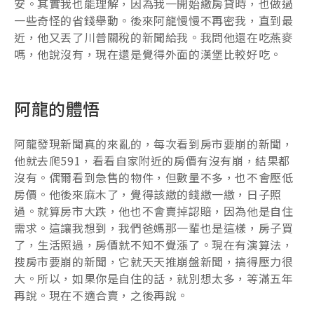
安。其實我也能理解，因為我一開始繳房貸時，也做過
一些奇怪的省錢舉動。後來阿龍慢慢不再密我，直到最
近，他又丟了川普關稅的新聞給我。我問他還在吃燕麥
嗎，他說沒有，現在還是覺得外面的漢堡比較好吃。
阿龍的體悟
阿龍發現新聞真的來亂的，每次看到房市要崩的新聞，
他就去爬591，看看自家附近的房價有沒有崩，結果都
沒有。偶爾看到急售的物件，但數量不多，也不會壓低
房價。他後來麻木了，覺得該繳的錢繳一繳，日子照
過。就算房市大跌，他也不會賣掉認賠，因為他是自住
需求。這讓我想到，我們爸媽那一輩也是這樣，房子買
了，生活照過，房價就不知不覺漲了。現在有演算法，
搜房市要崩的新聞，它就天天推崩盤新聞，搞得壓力很
大。所以，如果你是自住的話，就別想太多，等滿五年
再說。現在不適合賣，之後再說。