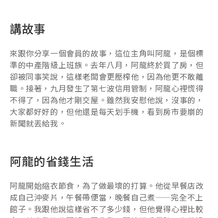
講故事
來跟你分享一個會員的故事，這位主角叫阿龍，是個標
準的中產階級上班族。去年八月，阿龍終於買了房，但
卻被同事笑說，這樣老闆會更壓榨他，因為他更不敢離
職。接著，九月發生了第七波信用管制，阿龍心裡慌得
不得了，因為他才剛交屋。雖然我安慰他說，沒事的，
大家都好好的，但他還是每天划手機，看到房市要崩的
新聞就丟給我。
阿龍的省錢生活
阿龍開始縮衣節食，為了做最壞的打算。他從早餐店改
成自己沖麥片，午餐帶便當，晚餐自己煮——完全不上
館子。我跟他說這樣省不了多少錢，但他覺得心裡比較