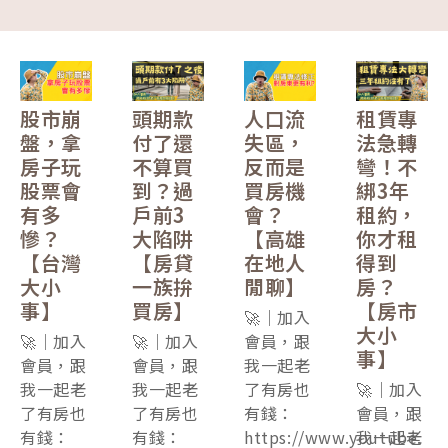
股市崩
頭期款
人口流
租賃專
盤，拿
付了還
失區，
法急轉
房子玩
不算買
反而是
彎！不
股票會
到？過
買房機
綁3年
有多
戶前3
會？
租約，
慘？
大陷阱
【高雄
你才租
【台灣
【房貸
在地人
得到
大小
一族拚
閒聊】
房？
事】
買房】
【房市
🚀｜加入
大小
🚀｜加入
🚀｜加入
會員，跟
事】
會員，跟
會員，跟
我一起老
我一起老
我一起老
了有房也
🚀｜加入
了有房也
了有房也
有錢：
會員，跟
有錢：
有錢：
https://www.youtube.
我一起老