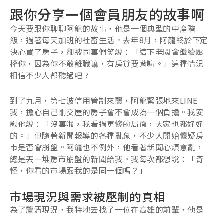
跟你分享一個會員朋友的故事啊
今天要跟你聊聊阿龍的故事，他是一個典型的中產階
級，過著每天加班的社畜生活。去年8月，阿龍終於下定
決心買了房子，卻被同事們笑說：「這下老闆會繼續壓
榨你，因為你不敢離職嘛，有房貸要背嘛。」這種情況
相信不少人都聽過吧？
到了九月，第七波信用管制來襲，阿龍緊張地來LINE
我，擔心自己剛交屋的房子會不會成為一個負擔。我安
慰他說：「沒事啦，我看過更慘的局面，大家也都好好
的。」但隨著新聞報導的各種亂象，不少人開始懷疑房
市是否會崩盤。阿龍也不例外，他看著新聞心煩意亂，
總是丟一堆房市崩盤的新聞給我。我每次都想說：「奇
怪，你看的市場跟我的是同一個嗎？」
市場現況與需求被壓制的真相
為了釐清現況，我特地去找了一位在高雄的前輩，他是