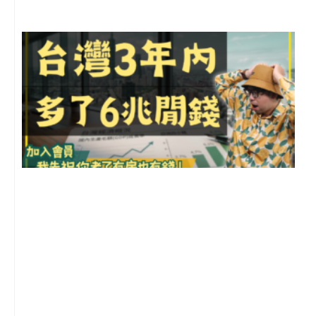
G
2
年
月
尚
留