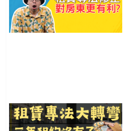
2
年
月
尚
留