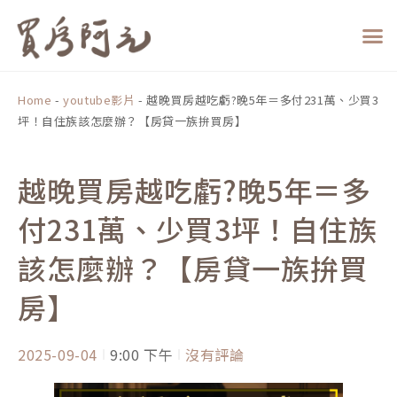
跳
至
主
要
內
Home
-
youtube影片
-
越晚買房越吃虧?晚5年＝多付231萬、少買3
容
坪！自住族該怎麼辦？【房貸一族拚買房】
越晚買房越吃虧?晚5年＝多
付231萬、少買3坪！自住族
該怎麼辦？【房貸一族拚買
房】
2025-09-04
9:00 下午
沒有評論