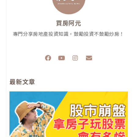
買房阿元
專門分享房地產投資知識，鼓勵投資不鼓勵炒房！
F
Y
I
E
a
o
n
n
c
u
s
v
e
t
t
e
最新文章
b
u
a
l
o
b
g
o
o
e
r
p
k
a
e
m