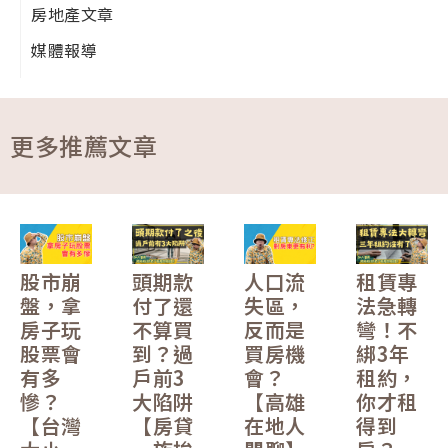
房地產文章
媒體報導
更多推薦文章
股市崩
頭期款
人口流
租賃專
盤，拿
付了還
失區，
法急轉
房子玩
不算買
反而是
彎！不
股票會
到？過
買房機
綁3年
有多
戶前3
會？
租約，
慘？
大陷阱
【高雄
你才租
【台灣
【房貸
在地人
得到