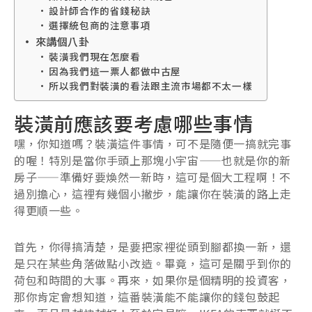
設計師合作的省錢秘訣
選擇統包商的注意事項
來講個八卦
裝潢我們現在怎麼看
因為我們這一票人都做中古屋
所以我們對裝潢的看法跟主流市場都不太一樣
裝潢前應該要考慮哪些事情
嘿，你知道嗎？裝潢這件事情，可不是隨便一搞就完事
的喔！特別是當你手頭上那塊小宇宙——也就是你的新
房子——準備好要煥然一新時，這可是個大工程啊！不
過別擔心，這裡有幾個小撇步，能讓你在裝潢的路上走
得更順一些。
首先，你得搞清楚，是要把家裡從頭到腳都換一新，還
是只在某些角落做點小改造。畢竟，這可是關乎到你的
荷包和時間的大事。再來，如果你是個精明的投資客，
那你肯定會想知道，這番裝潢能不能讓你的錢包鼓起