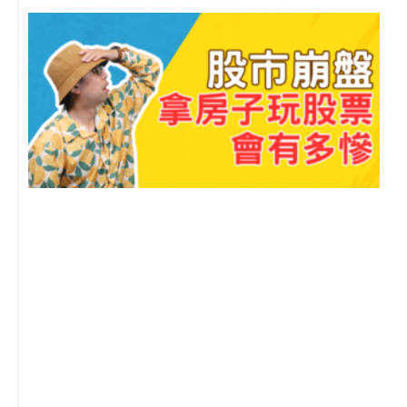
o
b
g
o
o
e
r
p
k
a
e
m
2
年
月
尚
留