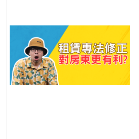
尚
留
2
年
月
尚