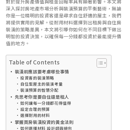
對於提升房產價值與租金回報率具有顯著影響。本文將
深入探討房地產市場分析與裝潢預算的平衡藝術，無論
你是一位精明的投資客還是尋求自住舒適的屋主，我們
將提供實用的見解。從耐用材料選擇到出租房與自住房
裝潢的策略差異，本文將引導你如何在不同目標下做出
明智的投資決策，以確保每一分錢都投資於最能提升價
值的地方。
Table of Contents
裝潢前應該要考慮哪些事情
投資客的裝潢策略
自住型屋主的裝潢考量
裝潢預算的智慧分配
先思考你是要自住還是租人
如何讓每一分錢都花得值得
設定合理的預算
選擇耐用的材料
掌握買房裝潢投資的黃金法則
如何選擇材料 設計師與統包