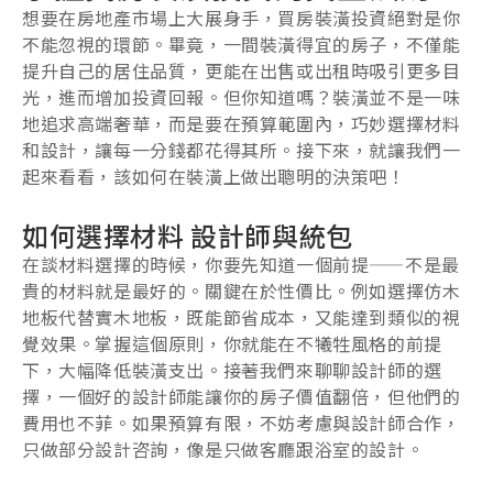
想要在房地產市場上大展身手，買房裝潢投資絕對是你
不能忽視的環節。畢竟，一間裝潢得宜的房子，不僅能
提升自己的居住品質，更能在出售或出租時吸引更多目
光，進而增加投資回報。但你知道嗎？裝潢並不是一味
地追求高端奢華，而是要在預算範圍內，巧妙選擇材料
和設計，讓每一分錢都花得其所。接下來，就讓我們一
起來看看，該如何在裝潢上做出聰明的決策吧！
如何選擇材料 設計師與統包
在談材料選擇的時候，你要先知道一個前提——不是最
貴的材料就是最好的。關鍵在於性價比。例如選擇仿木
地板代替實木地板，既能節省成本，又能達到類似的視
覺效果。掌握這個原則，你就能在不犧牲風格的前提
下，大幅降低裝潢支出。接著我們來聊聊設計師的選
擇，一個好的設計師能讓你的房子價值翻倍，但他們的
費用也不菲。如果預算有限，不妨考慮與設計師合作，
只做部分設計咨詢，像是只做客廳跟浴室的設計。