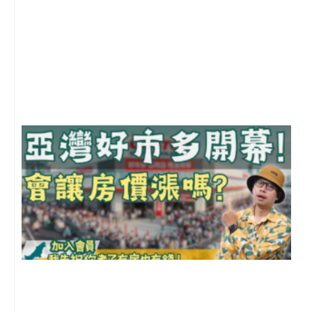
2
年
月
尚
留