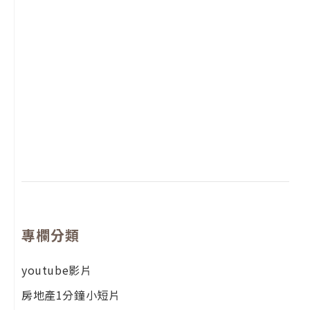
2
年
月
尚
留
專欄分類
youtube影片
房地產1分鐘小短片