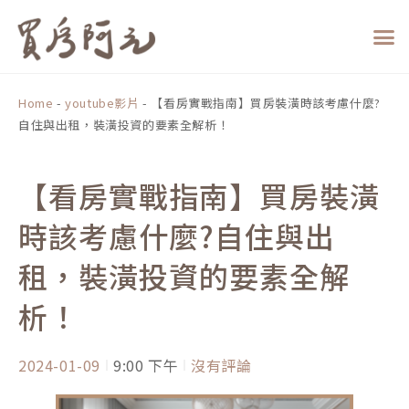
跳
至
主
要
內
Home
-
youtube影片
-
【看房實戰指南】買房裝潢時該考慮什麼?
容
自住與出租，裝潢投資的要素全解析！
【看房實戰指南】買房裝潢
時該考慮什麼?自住與出
租，裝潢投資的要素全解
析！
2024-01-09
9:00 下午
沒有評論