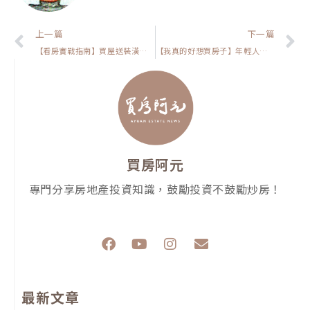
上一頁
上一篇
下一篇
【看房實戰指南】買屋送裝潢真的划算嗎?我的三個看法跟你分享
【我真的好想買房子】年輕人的購房指南：在高房價時代如何選對房子
買房阿元
專門分享房地產投資知識，鼓勵投資不鼓勵炒房！
F
Y
I
E
a
o
n
n
c
u
s
v
e
t
t
e
最新文章
b
u
a
l