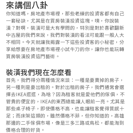
來講個八卦
你知道嗎，房地產市場裡，那些老練的投資客都有自己
一套秘訣，尤其是在買房裝潢投資這塊。咦，你說裝
潢？對啊，裝潢可是大有學問的，特別是對於喜歡翻新
中古屋的我們來說，我們對裝潢的看法可能跟一般人大
不相同。今天就讓我揭露一下這些投資客的小秘密，分
享給想要在房地產市場裡小試牛刀的你，讓你也能玩轉
買房裝潢投資這門藝術。
裝潢我們現在怎麼看
首先，我們得分兩種情況來談：一種是要賣掉的房子，
另一種則是要出租的。對於出租的房子，我們通常會選
擇去IKEA逛逛，為啥？因為租客就是愛他們的傢俱，不
管貴的便宜的，IKEA的東西總能讓人眼前一亮。尤其是
那些桌子椅子，即使價格不高，也能讓租客覺得質感十
足；而床架這類的，雖然價格不菲，但你知道的，高雄
那邊的二手傢俱市場，像是三多三路或鳥松，都能淘到
價格合理的好貨。