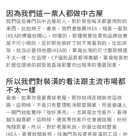
因為我們這一票人都做中古屋
我們這些專門玩中古屋的人，對於那些每天都要用到的
東西，比如椅子、書桌，我們會推薦IKEA，租客一看到
IKEA的標籤就開心，你懂的，那種視覺效果和品牌效應
是不可小視的。至於那些裝好了就不常看到的，比如床
架，就沒必要特地選IKEA的，畢竟台灣的尺寸跟歐規還
不太一樣。在這裡，CP值和品質都得兼顧，畢竟租客對
於居住環境的感受是直接影響你出租率的重要因素。
所以我們對裝潢的看法跟主流市場都
不太一樣
最後，如果你是要賣掉老屋，那你就得走精裝修這條
路。這時候，不是只有整理乾淨那麼簡單，而是要讓人
一開門就能驚呼「哇好漂亮」，尤其是女性客戶，看得
越久越喜歡。這時候，通常男性客戶也會被說服，紛紛
掏錢買單。所以，對於老屋來說，你要出租就整套
IKEA，要賣就精裝修，找專門為投資客裝潢的工班，他