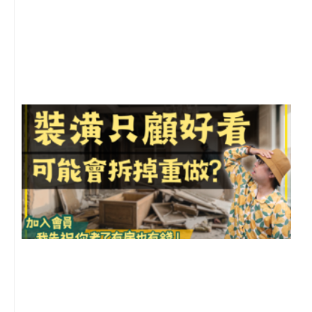
2
年
月
尚
留