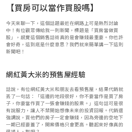
【買房可以當作買股嗎】
今天來聊一下，這個話題最近在網路上可是熱烈討論
中！有位觀眾傳給我一則新聞，標題是「買房當做買
股」，感覺這個銷售話術真的是會賺錢最重要。你也許
會好奇，這到底是什麼意思？我們就來簡單講一下這則
新聞吧！
網紅黃大米的預售屋經驗
話說，有位網紅黃大米和朋友去看預售屋，結果代銷就
丟了一句話：「這邊的地段很好，你不要當作是買了房
子，你要當作買了一張會賺錢的股票。」這句話可是很
有說服力，讓人不禁開始想像未來的投資回報。代銷還
強調說，買他們的房子一定會賺錢，因為旁邊的空地下
一期已經要蓋了，開案價格只會更高。聽起來好像真的
很誘人，對吧？