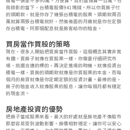
積電一張差不多90萬，方便算，我們直接算一百萬。在
我錄影的當下，台積電股價941塊錢。所以你買房子付
的頭期款，就是你存了幾張台積電的股票。頭期款兩百
萬就算兩張台積電就好，然後後面的月繳就是你在定額
存台積電。阿那個配息就是房客給你的租金。
買房當作買股的策略
現在，很多人開始把買房當作買股，這個概念其實非常
有趣。買房子就像在買股票一樣，你需要仔細研究市
場、挑選合適的標的，再決定進場的時機。就像投資台
積電一樣，買房的頭期款就像是你買股票的本金，而每
個月的房貸就像是你定期定額的投資計畫。最棒的是，
房子的租金收入就像股票的股息，讓你每個月都有穩定
的現金流。
房地產投資的優勢
把房子當成股票來看，最大的好處就是房地產不像股市
那麼容易受到波動影響。房價相對穩定，讓你可以安心