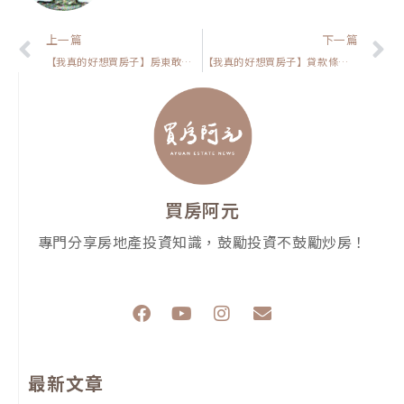
上一頁
上一篇
下一篇
【我真的好想買房子】房東敢狂漲房租的真正原因曝光！全台租金公開將讓租客付出更多代價？
【我真的好想買房子】貸款條件不好？走五年劇本會讓你隨時陷入危機，我建議你這樣做！
買房阿元
專門分享房地產投資知識，鼓勵投資不鼓勵炒房！
F
Y
I
E
a
o
n
n
c
u
s
v
e
t
t
e
最新文章
b
u
a
l
o
b
g
o