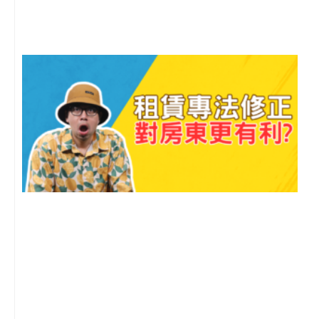
尚
留
2
年
月
尚