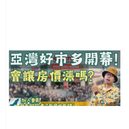
2
年
月
尚
留