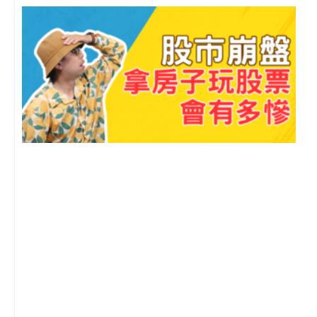
o
e
r
p
k
a
e
m
2
年
月
尚
留