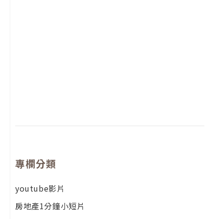
2
年
月
尚
留
專欄分類
youtube影片
房地產1分鐘小短片