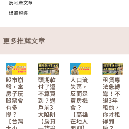
房地產文章
媒體報導
更多推薦文章
股市崩
頭期款
人口流
租賃專
盤，拿
付了還
失區，
法急轉
房子玩
不算買
反而是
彎！不
股票會
到？過
買房機
綁3年
有多
戶前3
會？
租約，
慘？
大陷阱
【高雄
你才租
【台灣
【房貸
在地人
得到
大小
一族拚
閒聊】
房？