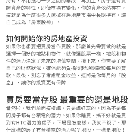
持有，不用擔心一夕之間的暴跌。再加上，房子還有實
體資產的特性，即便市場有變化，你的資產依然存在。
這就是為什麼很多人選擇在房地產市場中長期持有，讓
自己成為「房東股神」。
如何開始你的房地產投資
如果你也想要把買房當作買股，那麼首先需要做的就是
選擇一個好的地點和物件。就像選股票一樣，地段和物
件的潛力決定了未來的增值空間。接下來，你需要了解
自己的財務狀況，確保能夠負擔得起頭期款和每月的貸
款。最後，別忘了考慮租金收益，這將是你每月的「股
息」，讓你的投資更有保障。
買房要當存股 最重要的還是地段
當然啦，我們前面這樣講，只是講好玩的。因為不是每
間房子都有台積電的潛力。如果你瞎買，搞不好就是買
到有HTC潛力的房子，下場是怎麼樣，我就不說了。那
什麼樣的房子有台積電的潛力呢？地段，一樣是地段！