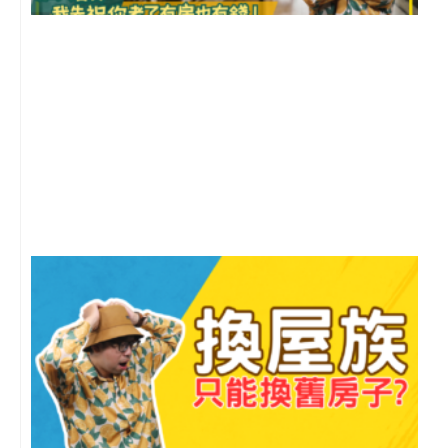
2
年
月
尚
留