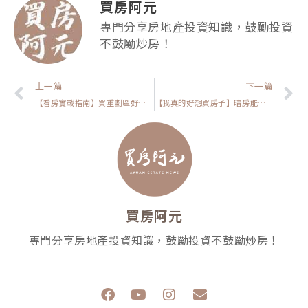
買房阿元
專門分享房地產投資知識，鼓勵投資
不鼓勵炒房！
上一頁
上一篇
下一篇
【看房實戰指南】買重劃區好不好？知道這3件事情，讓你不會吃虧
【我真的好想買房子】暗房能買嗎?三個關鍵勸你不要買
買房阿元
專門分享房地產投資知識，鼓勵投資不鼓勵炒房！
F
Y
I
E
a
o
n
n