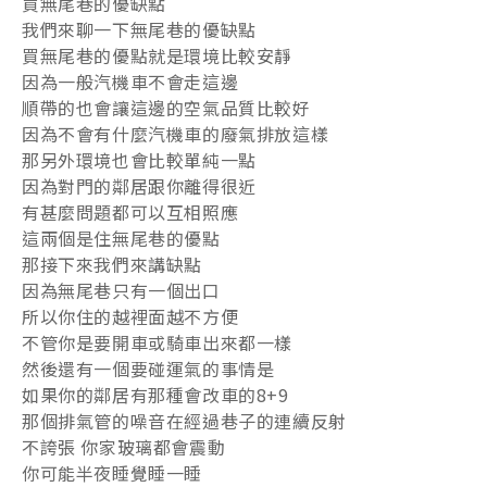
買無尾巷的優缺點
我們來聊一下無尾巷的優缺點
買無尾巷的優點就是環境比較安靜
因為一般汽機車不會走這邊
順帶的也會讓這邊的空氣品質比較好
因為不會有什麼汽機車的廢氣排放這樣
那另外環境也會比較單純一點
因為對門的鄰居跟你離得很近
有甚麼問題都可以互相照應
這兩個是住無尾巷的優點
那接下來我們來講缺點
因為無尾巷只有一個出口
所以你住的越裡面越不方便
不管你是要開車或騎車出來都一樣
然後還有一個要碰運氣的事情是
如果你的鄰居有那種會改車的8+9
那個排氣管的噪音在經過巷子的連續反射
不誇張 你家玻璃都會震動
你可能半夜睡覺睡一睡