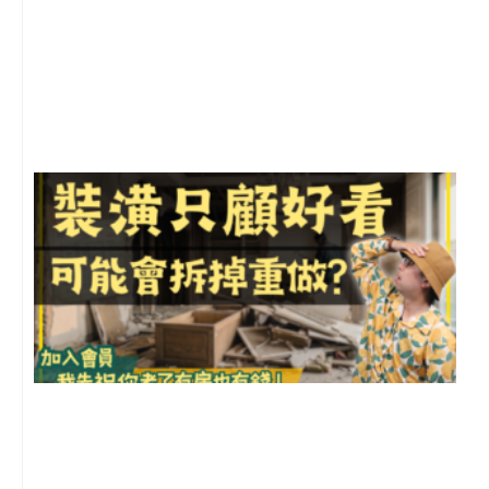
2
年
月
尚
留