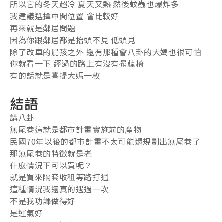
所以它的冬天超冷 夏天又熱 然後蚊蟲也爆炸多
我建議選擇中間位置 會比較好
再來就是鄰居問題
因為你跟鄰居都是抬頭不見 低頭見
除了改車的屁孩之外 還有那種會八卦的大媽也很可怕
你就看一下 經過的路上有沒有擺藤椅
有的話就是喜提大媽一枚
結語
講八卦
無尾巷這就是都市計畫實施前的產物
民國70年以後的都市計畫不太可能還規劃出無尾巷了
那無尾巷的特徵就是老
什麼情況下可以買呢？
就是買來隔套收租等路打通
這種情況我還真的遇過一次
不是我功課做得好
是運氣好