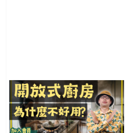
2
年
月
尚
留