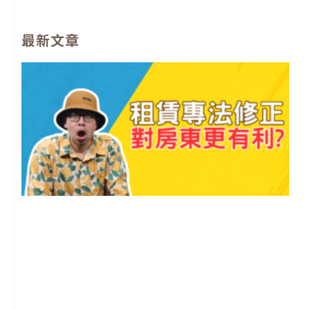
c
u
s
v
e
t
t
e
最新文章
b
u
a
l
o
b
g
o
o
e
r
p
k
a
e
m
2
年
月