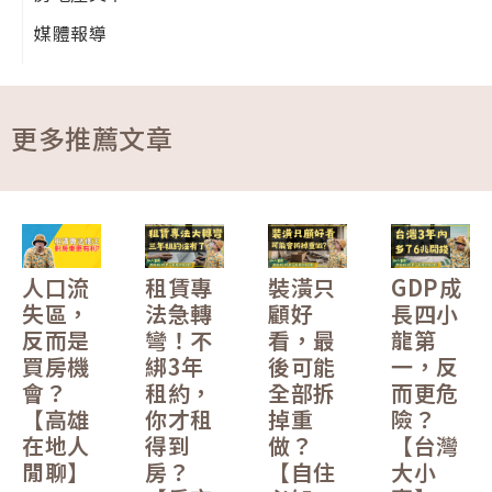
媒體報導
更多推薦文章
人口流
租賃專
裝潢只
GDP成
失區，
法急轉
顧好
長四小
反而是
彎！不
看，最
龍第
買房機
綁3年
後可能
一，反
會？
租約，
全部拆
而更危
【高雄
你才租
掉重
險？
在地人
得到
做？
【台灣
閒聊】
房？
【自住
大小