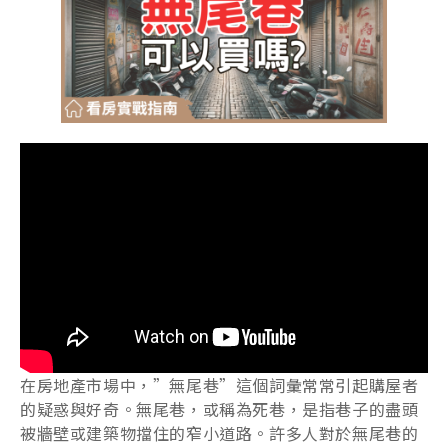
在房地產市場中，”無尾巷”這個詞彙常常引起購屋者
的疑惑與好奇。無尾巷，或稱為死巷，是指巷子的盡頭
被牆壁或建築物擋住的窄小道路。許多人對於無尾巷的