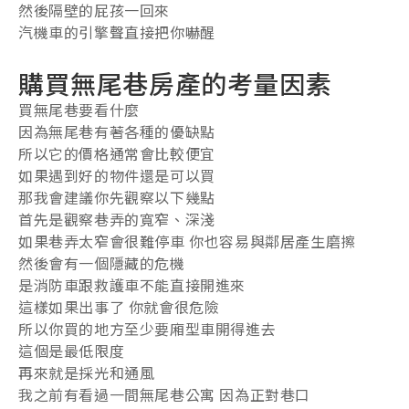
然後隔壁的屁孩一回來
汽機車的引擎聲直接把你嚇醒
購買無尾巷房產的考量因素
買無尾巷要看什麼
因為無尾巷有著各種的優缺點
所以它的價格通常會比較便宜
如果遇到好的物件還是可以買
那我會建議你先觀察以下幾點
首先是觀察巷弄的寬窄、深淺
如果巷弄太窄會很難停車 你也容易與鄰居產生磨擦
然後會有一個隱藏的危機
是消防車跟救護車不能直接開進來
這樣如果出事了 你就會很危險
所以你買的地方至少要廂型車開得進去
這個是最低限度
再來就是採光和通風
我之前有看過一間無尾巷公寓 因為正對巷口