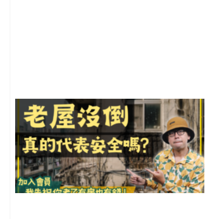
2
年
月
尚
留