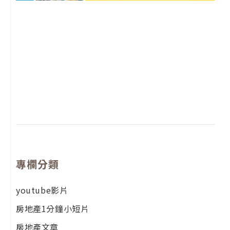
2
年
月
尚
留
專欄分類
youtube影片
房地產1分鐘小短片
房地產文章