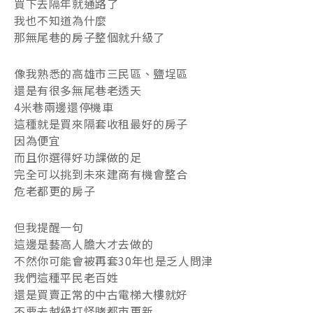
買下去隔年就通路了
我也不知道為什麼
那無尾巷的房子整個就升級了
像我熟悉的高雄市三民區、鹽埕區
還是有很多無尾巷老透天
4米巷兩邊還停機車
這種就是買來隔套收租最好的房子
因為便宜
而且你選得好功課做的足
完全可以挑到未來建商有機會整合
危老都更的房子
但我提醒一句
這邊是藝高人膽大才去做的
不然你可能會被再套30年也是乏人問津
我們這種平民老百姓
還是買賣正常的中古電梯大樓就好
不要去越級打怪賭都市更新