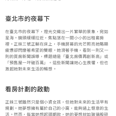
臺北市的夜幕下
在臺北市的夜幕下，燈光交織出一片繁華的景象，宛如
星海。鏡頭緩緩拉近，焦點落在一間小小的出租套房
裡。正妹三號正躺在床上，手機屏幕的光芒照亮她略顯
疲憊卻閃爍著希望的雙眼。她滑著手機，看到一則又一
則的買房新聞誤導，標題總是「臺北房價再創新高」或
「預售屋一坪破百萬」。這些新聞讓她心生畏懼，但也
激起她對未來生活的暢想。
看房計劃的啟動
正妹三號雖然只是個小資女孩，但她對未來的生活早有
規劃。她夢想擁有屬於自己的小窩，能夠過上愜意的生
活。然而，每當她想起頭期款，她的夢想就如玻璃般碎