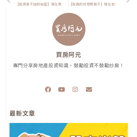
【投資客不說的秘密】現在買房能殺價了嗎?
【我真的好想買房子】現在就是自住買房的最佳時機？看完你就不會再猶豫！
買房阿元
專門分享房地產投資知識，鼓勵投資不鼓勵炒房！
F
Y
I
E
a
o
n
n
c
u
s
v
e
t
t
e
最新文章
b
u
a
l
o
b
g
o
o
e
r
p
k
a
e