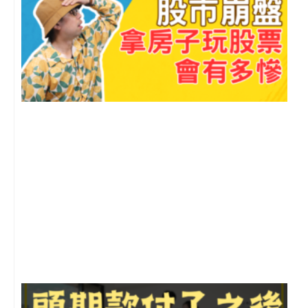
m
2
年
月
尚
留