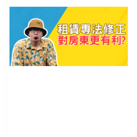
2
年
月
尚
留