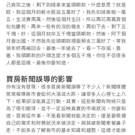
己爽完之後，剩下的錢拿來當頭期款。什麼意思？就是
歐，我這個月的薪水假設五萬好了，我先扣掉房租一萬
五，生活費兩萬，然後這個月生日，所以再花兩萬買個
包包慶祝，再來一些有的沒的雜支，再扣下去，剩下五
千塊。好，這個月就存五千塊當頭期款，然後，阿下個
月要出國，不然我先從頭期款裡面預支三萬好了，等我
領年終再補回去。最後一年過去了，看一下存摺，靠
邀，我頭期款的戶頭怎麼才多個五千塊。你信不信很多
人都是這樣。最後你要知道，
買房新聞誤導的影響
你有沒有發現，很多買房新聞誤導了不少人？新聞媒體
常常報導房市會如何大漲或大跌，讓很多人心裡七上八
下，結果卻沒能真正行動。其實，這些新聞有時候只是
為了吸引眼球，並不一定反映真實的市場狀況。你要知
道，買房這件事，不是看新聞就能決定的，還是要根據
自己的需求和財務狀況來做決定。與其被新聞牽著鼻子
走，不如多去了解房市的基本知識和趨勢，這樣才能做