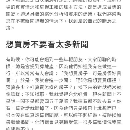
場的真實情況和掌握正確的理財方法，都是達成目標的
關鍵。透過具體的案例分析和實用的建議，我們將幫助
您在不被新聞恐嚇的情況下，找到屬於自己的購房之
路。
想買房不要看太多新聞
有時候，你可能會遇到一些年輕朋友，大家閒聊的時
候，總是會提到房地產。因為他們知道我有在做這一
行，所以常常有人會說：「我想買房子，可是房價好貴
啊！」於是，我就會進一步問：「那你是想要買哪裡？
預算多少？打算買怎樣的房子？」接下來的對話通常就
像這樣：不知道耶，我就覺得台北好貴，現在新聞上不
是說一間不是都要四五千萬嗎？我連看都不敢去看。你
看，這對話就斷掉了，因為他們只是嘴巴上說想而已，
根本沒有認真想這個問題，所以經不起細敲。這時候如
果繼續追問，他們還會見笑轉受氣—很多這種情況我真
的遇過不少。