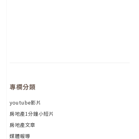
2
年
月
尚
留
專欄分類
youtube影片
房地產1分鐘小短片
房地產文章
媒體報導