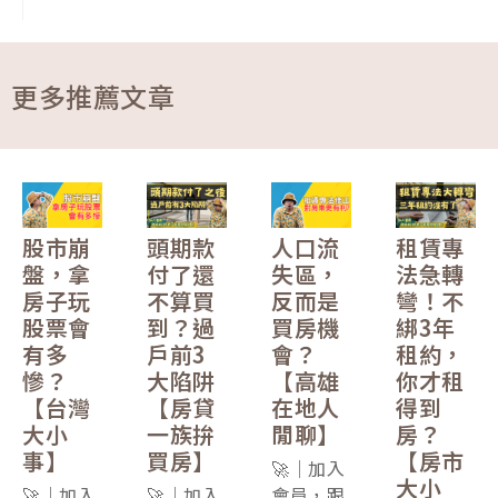
更多推薦文章
股市崩
頭期款
人口流
租賃專
盤，拿
付了還
失區，
法急轉
房子玩
不算買
反而是
彎！不
股票會
到？過
買房機
綁3年
有多
戶前3
會？
租約，
慘？
大陷阱
【高雄
你才租
【台灣
【房貸
在地人
得到
大小
一族拚
閒聊】
房？
事】
買房】
【房市
🚀｜加入
大小
🚀｜加入
🚀｜加入
會員，跟