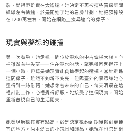
裂，覺得距離實在太遙遠。她決定不再被這些買房新聞
誤導左右情緒，於是開始了她的看房計劃。她把預算設
在1200萬左右，開始在網路上搜尋適合的房子。
現實與夢想的碰撞
第一次看房，她走進一間位於淡水的中古電梯大樓。心
裡雖然有些失望——住在淡水的話，聚完餐回家得花上
一個小時，但這是她現實能負擔得起的選擇。當她走進
這間房子，雖然不夠新不夠亮，但陽臺外的景緻讓她心
靈得到一絲慰藉。她想像著未來的自己，每天清晨在這
裡計劃工作，心裡覺得舒服。她接受了這個現實，開始
重新審視自己的生活開支。
她發現房租其實有點高，於是決定租約到期後搬到更便
宜的地方。原本愛買的小玩具和飾品，她現在也只是網