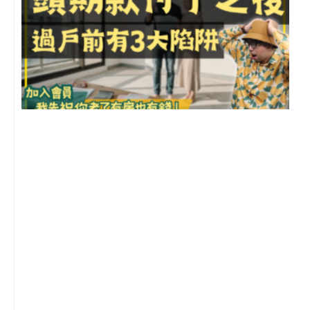
前
2
年
月
尚
留