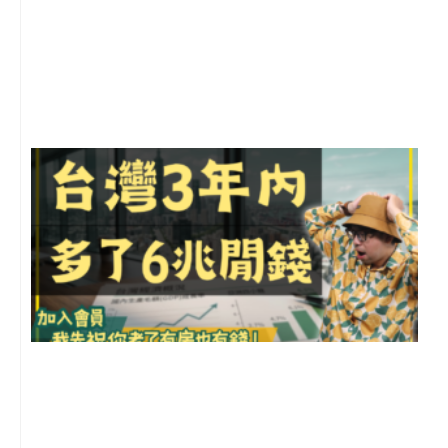
2
年
月
尚
留
G