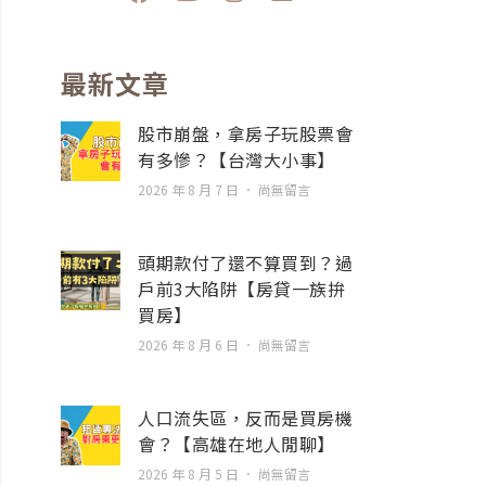
a
o
n
n
c
u
s
v
e
t
t
e
b
u
a
l
最新文章
o
b
g
o
o
e
r
p
股市崩盤，拿房子玩股票會
k
a
e
有多慘？【台灣大小事】
m
2026 年 8 月 7 日
尚無留言
頭期款付了還不算買到？過
戶前3大陷阱【房貸一族拚
買房】
2026 年 8 月 6 日
尚無留言
人口流失區，反而是買房機
會？【高雄在地人閒聊】
2026 年 8 月 5 日
尚無留言