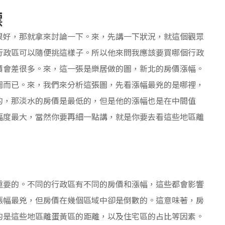
標
很好，那就拿來討論一下。來，先講一下狀況，就這個觀眾
行政區可以隨便挑這樣子。所以他來問我應該要買哪個行政
價會差很多。來，這一張是樂居做的圖，新北的房價漲幅。
圖而已。來，我們來分析這張圖，先看漲幅最兇的是哪裡，
的，那淡水的房價是最低的，但是他的漲幅也是在中間值
幅度最大，當然你要再細一點講，就是你要去看這些地區離
重要的。不同的行政區有不同的房價和漲幅，這些都會影響
漲幅最兇，但房價在幾個區域中卻是倒數的。這意味著，房
的是這些地區離蛋黃區的距離，以及住宅區的占比等因素。