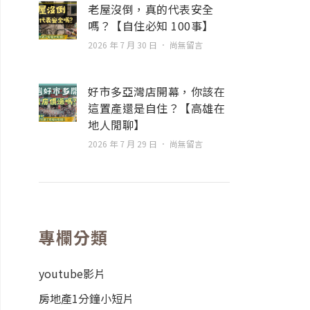
老屋沒倒，真的代表安全
嗎？【自住必知 100事】
2026 年 7 月 30 日
尚無留言
好市多亞灣店開幕，你該在
這置產還是自住？【高雄在
地人閒聊】
2026 年 7 月 29 日
尚無留言
專欄分類
youtube影片
房地產1分鐘小短片