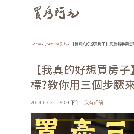
跳
至
主
要
內
Home
-
youtube影片
-
【我真的好想買房子】買房新手要怎
容
【我真的好想買房子
標?教你用三個步驟
2024-07-31
9:00 下午
沒有評論