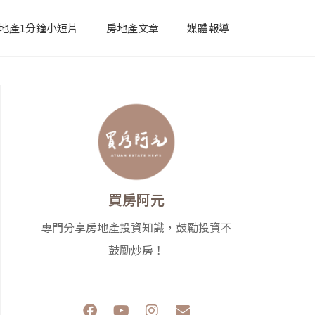
地產1分鐘小短片
房地產文章
媒體報導
買房阿元
專門分享房地產投資知識，鼓勵投資不
鼓勵炒房！
F
Y
I
E