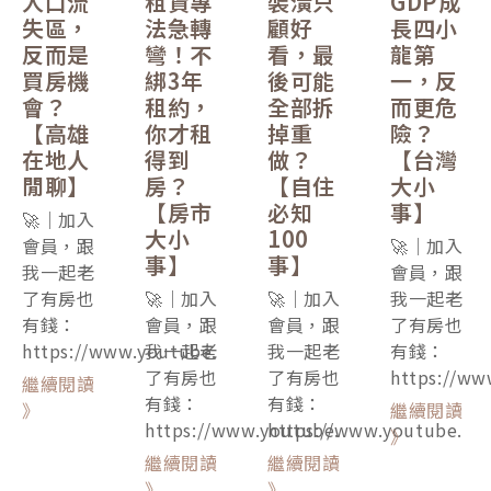
人口流
租賃專
裝潢只
GDP成
失區，
法急轉
顧好
長四小
反而是
彎！不
看，最
龍第
買房機
綁3年
後可能
一，反
會？
租約，
全部拆
而更危
【高雄
你才租
掉重
險？
在地人
得到
做？
【台灣
閒聊】
房？
【自住
大小
【房市
必知
事】
🚀｜加入
大小
100
會員，跟
🚀｜加入
事】
事】
我一起老
會員，跟
了有房也
🚀｜加入
🚀｜加入
我一起老
有錢：
會員，跟
會員，跟
了有房也
https://www.youtube.
我一起老
我一起老
有錢：
了有房也
了有房也
https://ww
繼續閱讀
有錢：
有錢：
》
繼續閱讀
https://www.youtube.
https://www.youtube.
》
繼續閱讀
繼續閱讀
》
》