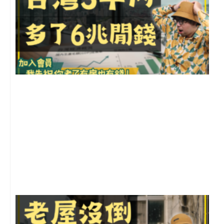
2
年
月
尚
留