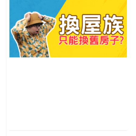
2
年
月
尚
留