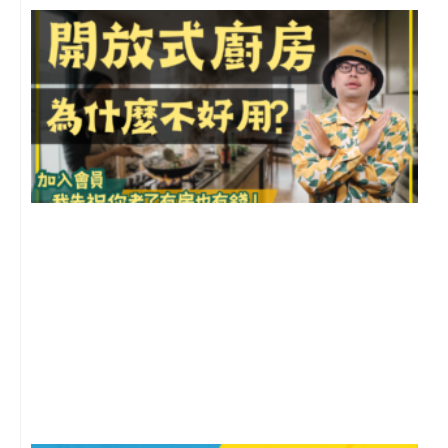
2
年
月
尚
留