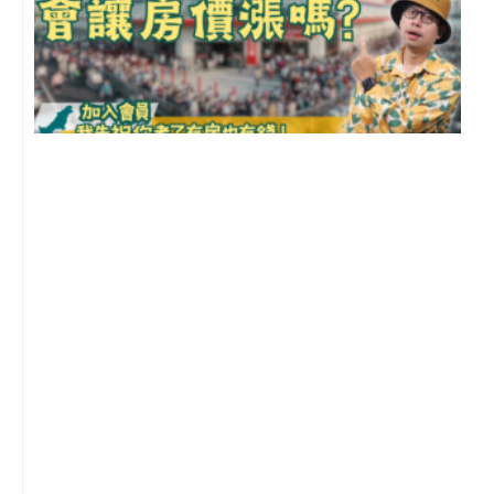
2
年
月
尚
留