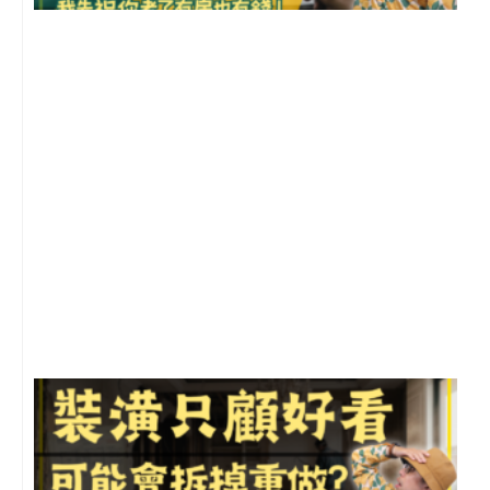
2
年
月
尚
留