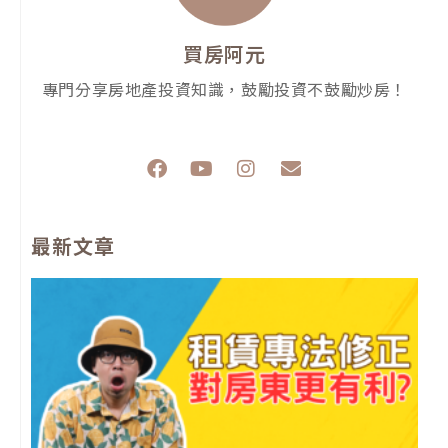
買房阿元
專門分享房地產投資知識，鼓勵投資不鼓勵炒房！
F
Y
I
E
a
o
n
n
c
u
s
v
e
t
t
e
最新文章
b
u
a
l
o
b
g
o
o
e
r
p
k
a
e
m