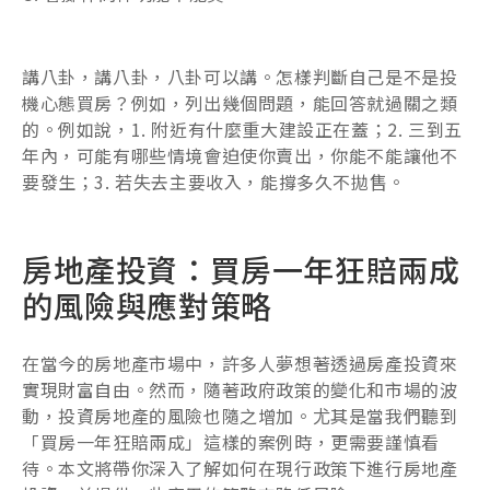
講八卦，講八卦，八卦可以講。怎樣判斷自己是不是投
機心態買房？例如，列出幾個問題，能回答就過關之類
的。例如說，1. 附近有什麼重大建設正在蓋；2. 三到五
年內，可能有哪些情境會迫使你賣出，你能不能讓他不
要發生；3. 若失去主要收入，能撐多久不拋售。
房地產投資：買房一年狂賠兩成
的風險與應對策略
在當今的房地產市場中，許多人夢想著透過房產投資來
實現財富自由。然而，隨著政府政策的變化和市場的波
動，投資房地產的風險也隨之增加。尤其是當我們聽到
「買房一年狂賠兩成」這樣的案例時，更需要謹慎看
待。本文將帶你深入了解如何在現行政策下進行房地產