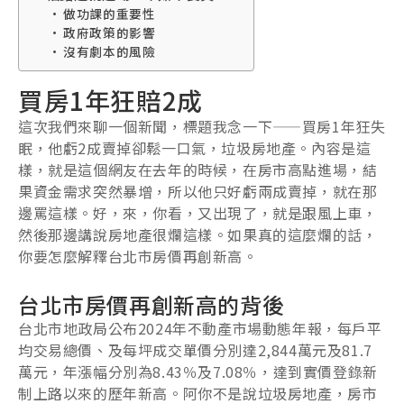
做功課的重要性
政府政策的影響
沒有劇本的風險
買房1年狂賠2成
這次我們來聊一個新聞，標題我念一下——買房1年狂失
眠，他虧2成賣掉卻鬆一口氣，垃圾房地產。內容是這
樣，就是這個網友在去年的時候，在房市高點進場，結
果資金需求突然暴增，所以他只好虧兩成賣掉，就在那
邊罵這樣。好，來，你看，又出現了，就是跟風上車，
然後那邊講說房地產很爛這樣。如果真的這麼爛的話，
你要怎麼解釋台北市房價再創新高。
台北市房價再創新高的背後
台北市地政局公布2024年不動產市場動態年報，每戶平
均交易總價、及每坪成交單價分別達2,844萬元及81.7
萬元，年漲幅分別為8.43％及7.08％，達到實價登錄新
制上路以來的歷年新高。阿你不是說垃圾房地產，房市