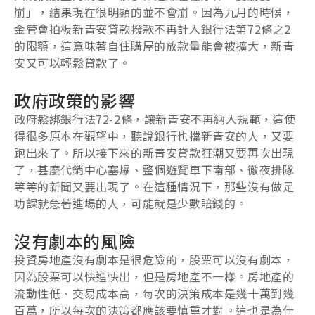
崩」，結果現在很明顯的並不會崩。因為九月的時候，
金管會拍板新青安貸款撥款不再計入銀行法第72條之2
的限額，這意味著自住購屋的放款量能會被擴大，新青
安又可以輕鬆貸款了。
政府政策的影響
政府鬆綁銀行法72-2條，讓新青安不再納入規範，這使
得很多原本在觀望中，聽說銀行也擋新青安的人，又要
跑出來了。所以接下來的新青安貸款狂潮又要再次出現
了，甚麼代銷中心塞爆、整個遊覽車下南部、徹夜排隊
等等的新聞又要出現了。在這種情況下，那些沒有做足
功課就急著進場的人，可能就是少數賠錢的。
沒有劇本的風險
投資房地產沒有劇本是很危險的，股票可以沒有劇本，
因為股票可以快進快出，但是房地產不一樣。房地產的
流動性低、交易成本高，每次的決策成本是幾十萬到幾
百萬，所以每次的決策都應該要慎重才對。這也是為什