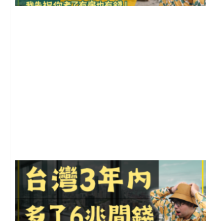
1
2
年
月
尚
留
G