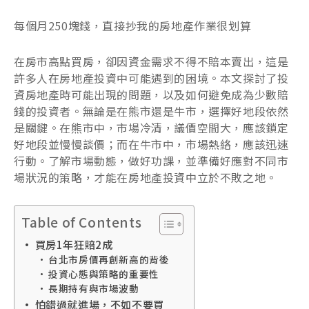
每個月250塊錢，直接抄我的房地產作業很划算
在房市高點買房，卻因資金需求不得不賠本賣出，這是
許多人在房地產投資中可能遇到的困境。本文探討了投
資房地產時可能出現的問題，以及如何避免成為少數賠
錢的投資者。無論是在熊市還是牛市，選擇好地段依然
是關鍵。在熊市中，市場冷清，議價空間大，應該鎖定
好地段並慢慢談價；而在牛市中，市場熱絡，應該迅速
行動。了解市場動態，做好功課，並準備好應對不同市
場狀況的策略，才能在房地產投資中立於不敗之地。
Table of Contents
買房1年狂賠2成
台北市房價再創新高的背後
投資心態與策略的重要性
長期持有與市場波動
怕錯過就進場，不如不要買