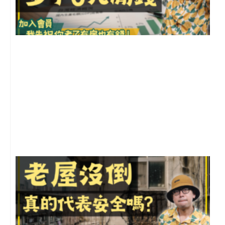
2
年
月
尚
留