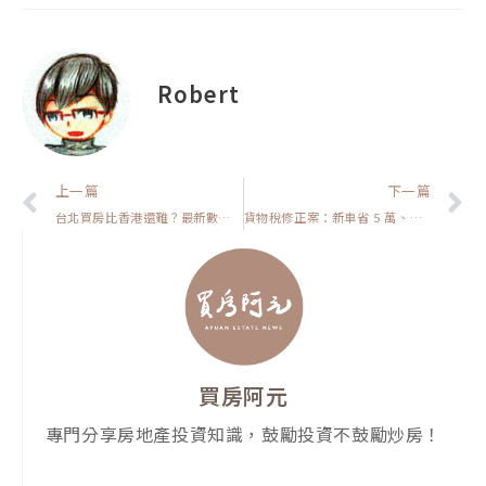
Robert
上一頁
上一篇
下一篇
台北買房比香港還難？最新數據揭露高雄、桃園成置產跳板！【高雄在地人閒聊】
貨物稅修正案：新車省 5 萬、汰舊再省 5 萬！消費者買車的三大心態，房市該怎麼參考？【閒聊時事】
買房阿元
專門分享房地產投資知識，鼓勵投資不鼓勵炒房！