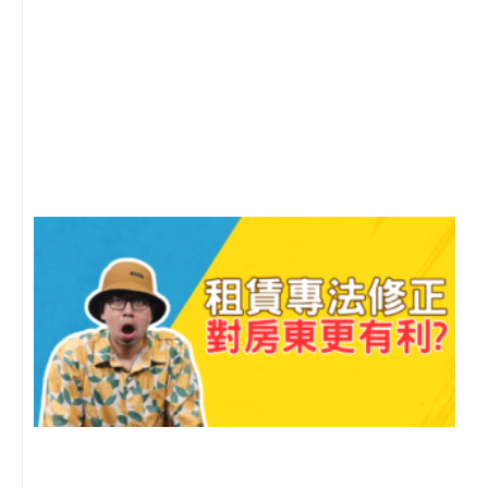
2
年
月
尚
留