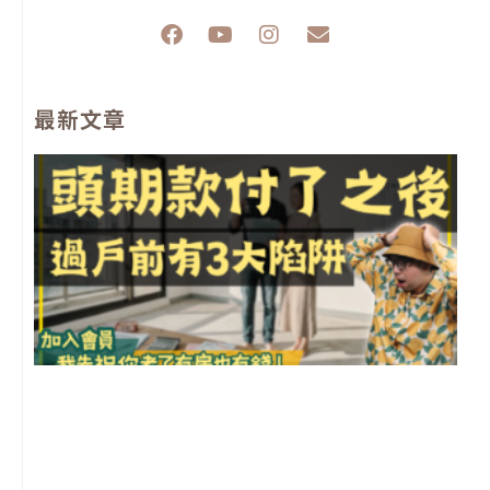
F
Y
I
E
a
o
n
n
c
u
s
v
e
t
t
e
最新文章
b
u
a
l
o
b
g
o
o
e
r
p
k
a
e
m
前