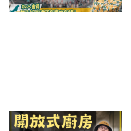
2
年
月
尚
留