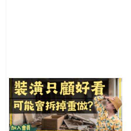
2
年
月
尚
留