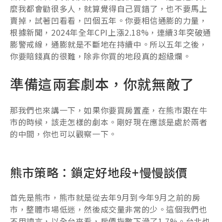
麼我都會勸很多人，就算覺得自己買錯了，也不要馬上
賣掉，試著凹看看，凹個五年。你要相信通膨的力量，
根據新聞，2024年全年CPI上漲2.18%，連續3年突破通
膨警戒線，通膨就是不斷地在持續中。所以五年之後，
你要賠錢真的很難，除非你買的地段真的超級爛。
準備這兩套劇本，你就無敵了
那我們也來講一下，如果你要買房置產，在熊市跟在牛
市的時候，該走怎樣的劇本。剛好現在應該是處於兩者
的中間，你也可以觀察一下。
熊市策略：鎖定好地段+慢慢談價
首先是熊市，熊市就是從去年9月到今年9月之前的房
市，整體市場低迷，然後成交量非常的少。這個我們也
不用諱言，以全台來看，房價指數下滑了1.7%。台北也