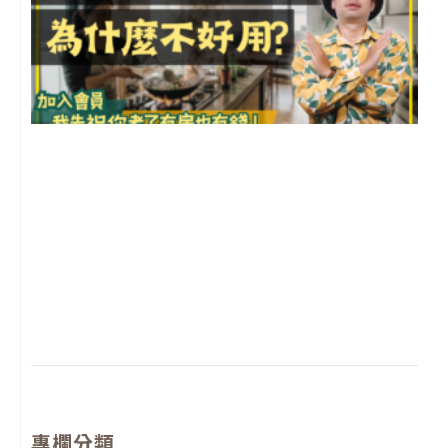
2
年
月
尚
留
專欄分類