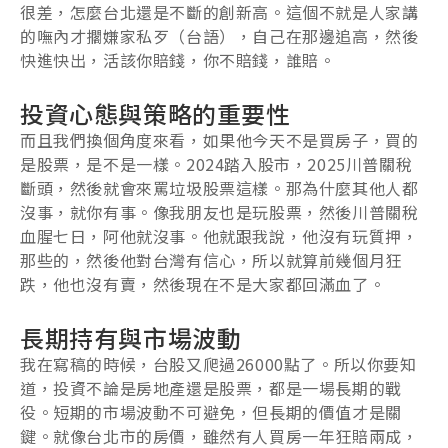
很差，怎麼台北還是不斷的創新高。這個不就是人家講
的嘸內才擱嫌家私歹（台語），自己在那邊追高，然後
快進快出，活該你賠錢，你不賠錢，誰賠。
投資心態與策略的重要性
而且我們換個角度來看，如果他今天不是買房子，買的
是股票，是不是一樣。2024踏入股市，2025川普關稅
斷頭，然後就會來罵垃圾股票這樣。那為什麼其他人都
沒事，就你有事。像我朋友也是玩股票，然後川普關稅
血腥七日，阿他就沒事。他就跟我說，他沒有玩質押，
那些的，然後他對台灣有信心，所以就算前幾個月狂
跌，他也沒有賣，然後現在不是大家都回滿血了。
長期持有與市場波動
我在寫稿的時候，台股又爬過26000點了。所以你要知
道，投資不論是房地產還是股票，都是一場長期的戰
役。短期的市場波動不可避免，但長期的價值才是關
鍵。就像台北市的房價，雖然有人買房一年狂賠兩成，