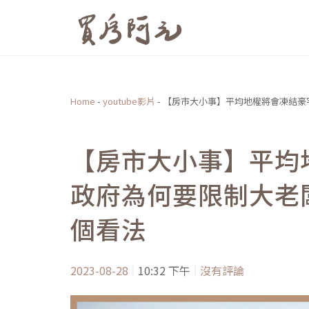
跳
至
主
要
內
Home
-
youtube影片
-
【房市大小事】平均地權將會凍結豪
容
【房市大小事】平均
政府為何要限制大老
個看法
2023-08-28
10:32 下午
沒有評論