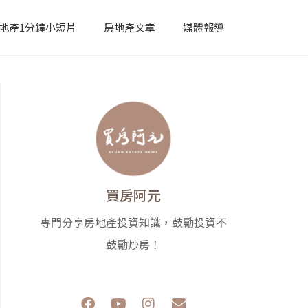
地產1分鐘小短片
房地產文章
媒體報導
買房阿元
專門分享房地產投資知識，鼓勵投資不
鼓勵炒房！
F
Y
I
E