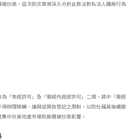
價被炒高。這次的文章將深入分析此新法對私法人購房行為
。
分為「免經許可」及「需經內政部許可」二類。其中「需經
不得辦理移轉、讓與或預告登記之限制，以防杜藉其後續變
度集中在房地產市場和房價被炒高影響。
勢