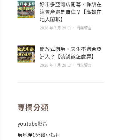
好市多亞灣店開幕，你該在
這置產還是自住？【高雄在
地人閒聊】
2026 年 7 月 29 日
尚無留言
開放式廚房，天生不適合亞
洲人？【裝潢該怎麼弄】
2026 年 7 月 28 日
尚無留言
專欄分類
youtube影片
房地產1分鐘小短片