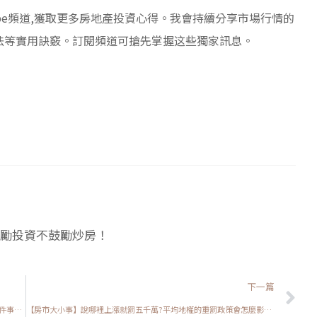
ube頻道,獲取更多房地產投資心得。我會持續分享市場行情的
法等實用訣竅。訂閱頻道可搶先掌握这些獨家訊息。
勵投資不鼓勵炒房！
下
下一篇
【房市大小事】平均地權會讓預售屋變便宜嗎?告訴你我看到的三件事情，讓你判斷該不該下手
【房市大小事】說哪裡上漲就罰五千萬?平均地權的重罰政策會怎麼影響房市?2個重點讓你看懂條例不被罰