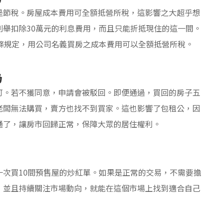
是節稅。房屋成本費用可全額抵營所稅，這影響之大超乎想
舉扣除30萬元的利息費用，而且只能折抵現住的這一間。
條規定，用公司名義買房之成本費用可以全額抵營所稅。
為
可。若不獲同意，申請會被駁回。即便通過，買回的房子五
老闆無法購買，賣方也找不到買家。這也影響了包租公，因
通了，讓房市回歸正常，保障大眾的居住權利。
次買10間預售屋的炒紅單。如果是正常的交易，不需要擔
，並且持續關注市場動向，就能在這個市場上找到適合自己