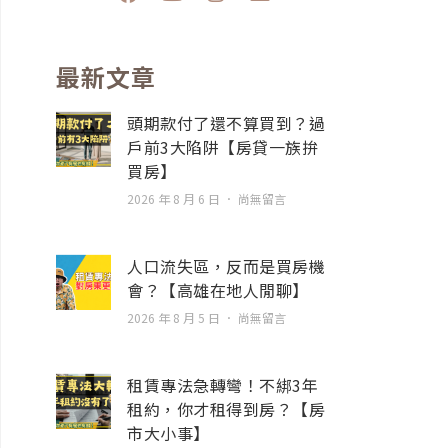
a
o
n
n
c
u
s
v
e
t
t
e
b
u
a
l
最新文章
o
b
g
o
o
e
r
p
頭期款付了還不算買到？過
k
a
e
戶前3大陷阱【房貸一族拚
m
買房】
2026 年 8 月 6 日
尚無留言
人口流失區，反而是買房機
會？【高雄在地人閒聊】
2026 年 8 月 5 日
尚無留言
租賃專法急轉彎！不綁3年
租約，你才租得到房？【房
市大小事】