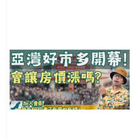
2
年
月
尚
留