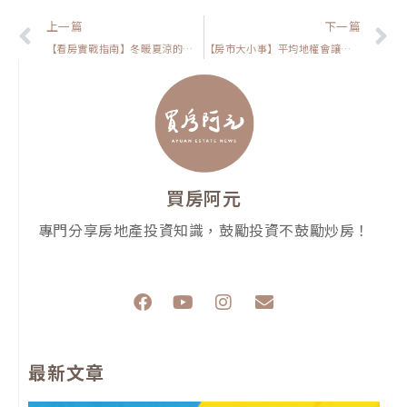
上一頁
上一篇
下一篇
【看房實戰指南】冬暖夏涼的房子怎麼選？教你怎麼挑樓層與座向，讓自己住的舒適，想賣也好脫手！
【房市大小事】平均地權會讓預售屋變便宜嗎?告訴你我看到的三件事情，讓你判斷該不該下手
買房阿元
專門分享房地產投資知識，鼓勵投資不鼓勵炒房！
F
Y
I
E
a
o
n
n
c
u
s
v
e
t
t
e
最新文章
b
u
a
l
o
b
g
o