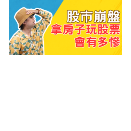
o
e
r
p
k
a
e
m
2
年
月
尚
留