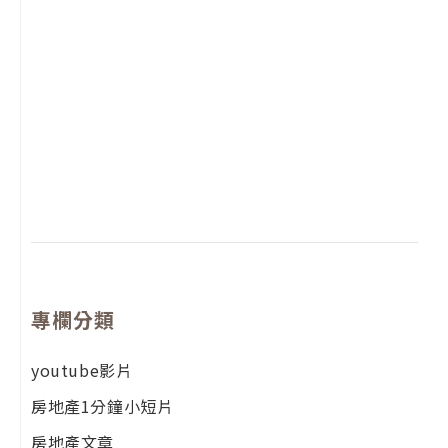
2
年
月
尚
留
專欄分類
youtube影片
房地產1分鐘小短片
房地產文章