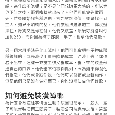
錢，為什麼不賺呢？是不是他們想賺更大條的，所以等
你下訂之後，那個嘴臉就出來了。他們可能會先做兩
天，然後開始找各種理由，例如材料漲價，或是找不到
工人，如果不加錢的話，他們就無法繼續施工。你沒辦
法住，房貸又是你在付，他們又沒差，最後可能會叫你
加到250，而你因為褲子都脫一半了，也拿他們沒轍。
另一個常用手法是偷工減料。他們可能會把料子換成那
種很爛的，或是減少用量來降低成本。油漆上去了你也
看不出來，這樣一來施工快又省成本，省下來的錢全部
進自己的口袋。他們也不怕被你抓到，因為如果你跟他
們抱怨，他們就會跟你說，他們可以修補或重新施作。
但是他們只是沒有做好而已，你也沒辦法告他們詐欺。
如何避免裝潢蟑螂
為什麼會有這種事情發生呢？原因很簡單，一般人一輩
子可能就裝潢兩三間房子，裝潢公司坑完你之後，這輩
子都不會再見到你了。所以他們不坑你坑誰呢？而且即