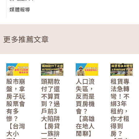
媒體報導
更多推薦文章
股市崩
頭期款
人口流
租賃專
盤，拿
付了還
失區，
法急轉
房子玩
不算買
反而是
彎！不
股票會
到？過
買房機
綁3年
有多
戶前3
會？
租約，
慘？
大陷阱
【高雄
你才租
【台灣
【房貸
在地人
得到
大小
一族拚
閒聊】
房？