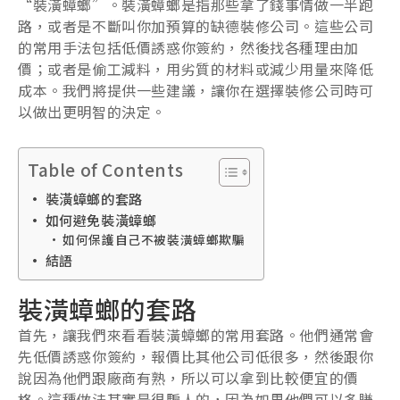
“裝潢蟑螂”。裝潢蟑螂是指那些拿了錢事情做一半跑
路，或者是不斷叫你加預算的缺德裝修公司。這些公司
的常用手法包括低價誘惑你簽約，然後找各種理由加
價；或者是偷工減料，用劣質的材料或減少用量來降低
成本。我們將提供一些建議，讓你在選擇裝修公司時可
以做出更明智的決定。
Table of Contents
裝潢蟑螂的套路
如何避免裝潢蟑螂
如何保護自己不被裝潢蟑螂欺騙
結語
裝潢蟑螂的套路
首先，讓我們來看看裝潢蟑螂的常用套路。他們通常會
先低價誘惑你簽約，報價比其他公司低很多，然後跟你
說因為他們跟廠商有熟，所以可以拿到比較便宜的價
格。這種做法其實是很騙人的，因為如果他們可以多賺