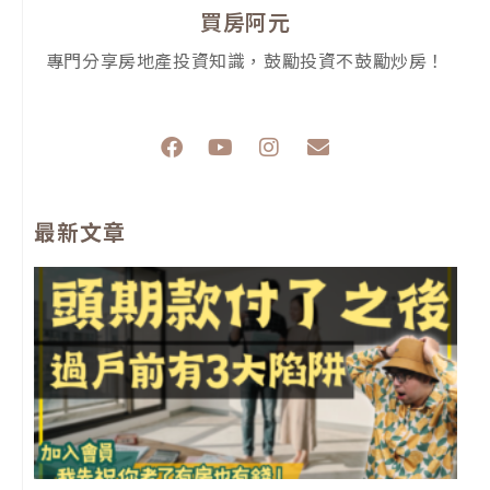
買房阿元
專門分享房地產投資知識，鼓勵投資不鼓勵炒房！
F
Y
I
E
a
o
n
n
c
u
s
v
e
t
t
e
最新文章
b
u
a
l
o
b
g
o
o
e
r
p
k
a
e
m
前