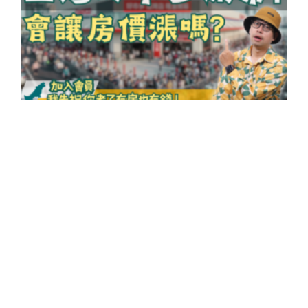
2
年
月
尚
留