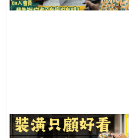
2
年
月
尚
留