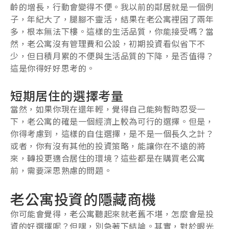
齡的增長，行動會變得不便。我以前的鄰居就是一個例
子，年紀大了，腿腳不靈活，結果在老公寓裡困了兩年
多，根本無法下樓。這樣的生活品質，你能接受嗎？當
然，老公寓沒有管理費和公設，初期投資看似省下不
少，但日積月累的不便與生活品質的下降，是否值得？
這是你得好好思考的。
短期居住的選擇考量
當然，如果你現在還年輕，覺得自己能夠暫時忍受一
下，老公寓的確是一個經濟上較為可行的選擇。但是，
你得考慮到，這樣的自住選擇，是不是一個長久之計？
或者，你有沒有其他的投資策略，能讓你在不遠的將
來，轉投更適合居住的環境？這些都是在購買老公寓
前，需要深思熟慮的問題。
老公寓投資的隱藏商機
你可能會覺得，老公寓聽起來就老舊不堪，怎麼會是投
資的好選擇呢？但嘿，別急著下結論。其實，對於眼光