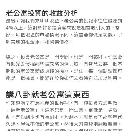
老公寓投資的收益分析
最後，讓我們來聊聊收益。老公寓的投報率往往能達到
4%以上，這對於許多投資客來說是相當吸引人的。當
然，每個地區的市場情況不同，這需要你做足功課，了
解當地的租金水平和物業價格。
總之，投資老公寓是一門學問，也是一門藝術。你需要
有眼光去發掘那些被忽略的潛力股，有智慧去將一個不
起眼的老公寓變成賺錢的機器。記住，每一個缺點都可
能是一個機會，關鍵在於你如何去看待它並加以利用。
講八卦就老公寓這東西
你知道嗎？在房地產的世界裡，有一種投資方式叫做
「翻新老公寓」。這不只是一門生意，更像是一場戲
劇，有短劇本也有長劇本。短劇本，就是買下那些年代
久遠、屋況不佳的老公寓，然後大刀闊斧地翻新裝潢，
接著轉手賣出去，追求快速回本。但現在，稅收政策變