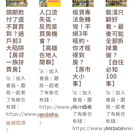
頭期款
人口流
租賃專
裝潢只
付了還
失區，
法急轉
顧好
不算買
反而是
彎！不
看，最
到？過
買房機
綁3年
後可能
戶前3
會？
租約，
全部拆
大陷阱
【高雄
你才租
掉重
【房貸
在地人
得到
做？
一族拚
閒聊】
房？
【自住
買房】
【房市
必知
🚀｜加入
大小
100
🚀｜加入
會員，跟
事】
事】
會員，跟
我一起老
我一起老
了有房也
🚀｜加入
🚀｜加入
了有房也
有錢：
會員，跟
會員，跟
有錢：
https://www.youtube.
我一起老
我一起老
https://www.youtube.
了有房也
了有房也
繼續閱讀
有錢：
有錢：
繼續閱讀
》
https://www.youtube.
https://ww
》