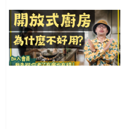
2
年
月
尚
留