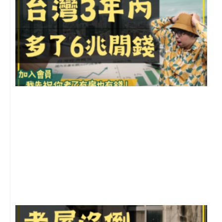
2
年
月
尚
留