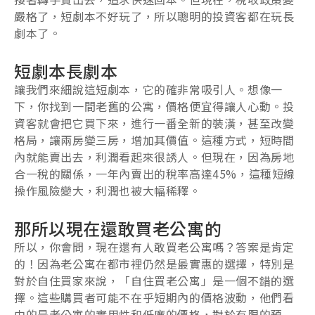
嚴格了，短劇本不好玩了，所以聰明的投資客都在玩長
劇本了。
短劇本長劇本
讓我們來細說這短劇本，它的確非常吸引人。想像一
下，你找到一間老舊的公寓，價格便宜得讓人心動。投
資客就會把它買下來，進行一番全新的裝潢，甚至改變
格局，讓兩房變三房，增加其價值。這種方式，短時間
內就能賣出去，利潤看起來很誘人。但現在，因為房地
合一稅的關係，一年內賣出的稅率高達45%，這種短線
操作風險變大，利潤也被大幅稀釋。
那所以現在還敢買老公寓的
所以，你會問，現在還有人敢買老公寓嗎？答案是肯定
的！因為老公寓在都市裡仍然是最實惠的選擇，特別是
對於自住買家來說，「自住買老公寓」是一個不錯的選
擇。這些購買者可能不在乎短期內的價格波動，他們看
中的是老公寓的實用性和低廉的價格，對於有限的預