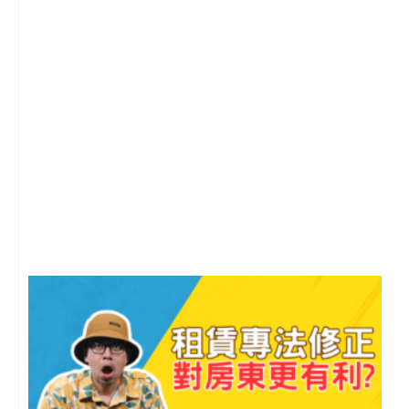
2
年
月
尚
留