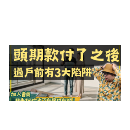
2
年
月
尚
留
前