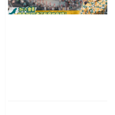
2
年
月
尚
留