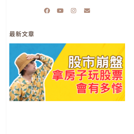
F
Y
I
E
a
o
n
n
c
u
s
v
e
t
t
e
最新文章
b
u
a
l
o
b
g
o
o
e
r
p
k
a
e
m