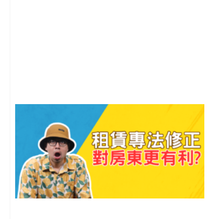
2
年
月
尚
留