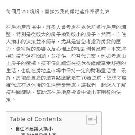
每個月250塊錢，直接抄我的房地產作業很划算
在房地產市場中，許多人會考慮在退休前進行房產的調
整，特別是從較大的房子換到較小的房子。然而，自住
大換小的決策並不簡單，尤其是當您考慮到房貸的壓
力、豪宅線的影響以及心理上的相對剝奪感時。本文將
探討這些潛在問題，並提供一些替代方案，例如考慮山
上房子的選擇。這不僅能讓您在退休後繼續享受舒適的
生活，也能在房地產市場中保持一定的財務靈活性。最
終，房地產置產的結算點應該是在70歲之前，這樣才能
確保您在退休後的生活無憂無慮。讓我們一起深入了解
這些關鍵點，幫助您在房地產投資中做出更明智的決
策。
Table of Contents
自住不建議大換小
豪宅線與房價上漲