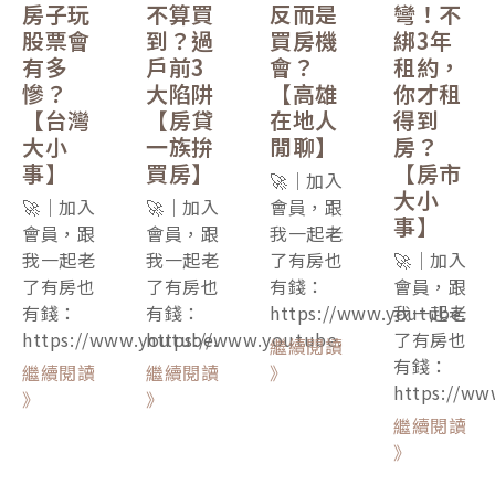
房子玩
不算買
反而是
彎！不
股票會
到？過
買房機
綁3年
有多
戶前3
會？
租約，
慘？
大陷阱
【高雄
你才租
【台灣
【房貸
在地人
得到
大小
一族拚
閒聊】
房？
事】
買房】
【房市
🚀｜加入
大小
🚀｜加入
🚀｜加入
會員，跟
事】
會員，跟
會員，跟
我一起老
我一起老
我一起老
了有房也
🚀｜加入
了有房也
了有房也
有錢：
會員，跟
有錢：
有錢：
https://www.youtube.
我一起老
https://www.youtube.
https://www.youtube.
了有房也
繼續閱讀
有錢：
繼續閱讀
繼續閱讀
》
https://ww
》
》
繼續閱讀
》