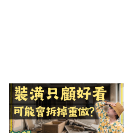
2
年
月
尚
留