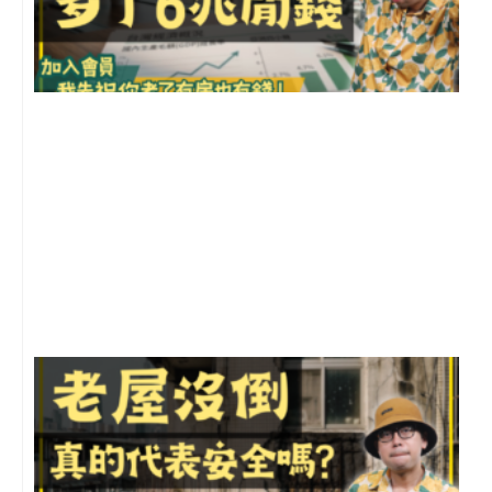
2
年
月
尚
留