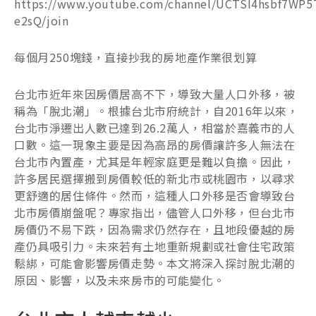
https://www.youtube.com/channel/UCTSI4hsbf7WP5
e2sQ/join
每個月250塊錢，直接抄我的房地產作業很划算
台北市近年來因房價居高不下，導致大量人口外移，被
稱為「脫北潮」。根據台北市府統計，自2016年以來，
台北市淨遷出人數已達到26.2萬人，相當於嘉義市的人
口數。這一現象主要是因為高昂的房價讓許多人無法在
台北市內置產，尤其是年輕家庭更是難以負擔。因此，
許多居民選擇搬到房價較低的新北市或桃園市，以尋求
更舒適的居住條件。然而，這種人口外移是否會導致台
北市房價崩盤呢？專家指出，儘管人口外移，但台北市
房價仍不易下跌，因為需求仍然存在，且地段優越的房
產仍具吸引力。未來若有土地重新規劃或社會住宅政策
鬆綁，可能會影響房價走勢。本文將深入探討脫北潮的
原因、影響，以及未來房市的可能變化。