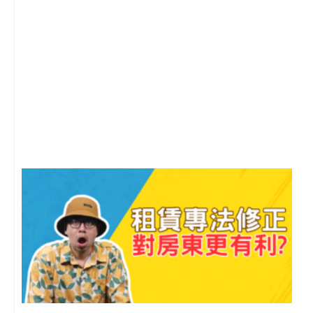
2
年
月
尚
留