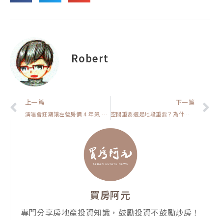
Robert
上一頁
上一篇
下一篇
演唱會狂潮讓左營房價 4 年飆 125%！粉絲經濟如何讓置產客笑著數錢？【高雄在地人閒聊】
空間重要還是地段重要？為什麼五年是判斷關鍵?【房市大小事】
買房阿元
專門分享房地產投資知識，鼓勵投資不鼓勵炒房！