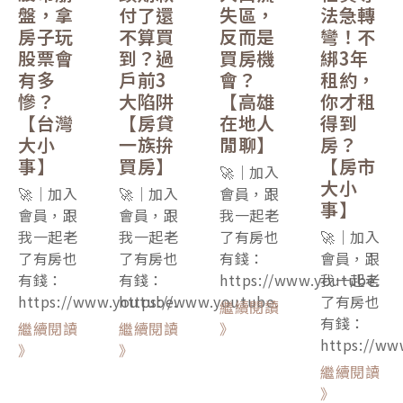
盤，拿
付了還
失區，
法急轉
房子玩
不算買
反而是
彎！不
股票會
到？過
買房機
綁3年
有多
戶前3
會？
租約，
慘？
大陷阱
【高雄
你才租
【台灣
【房貸
在地人
得到
大小
一族拚
閒聊】
房？
事】
買房】
【房市
🚀｜加入
大小
🚀｜加入
🚀｜加入
會員，跟
事】
會員，跟
會員，跟
我一起老
我一起老
我一起老
了有房也
🚀｜加入
了有房也
了有房也
有錢：
會員，跟
有錢：
有錢：
https://www.youtube.
我一起老
https://www.youtube.
https://www.youtube.
了有房也
繼續閱讀
有錢：
繼續閱讀
繼續閱讀
》
https://ww
》
》
繼續閱讀
》