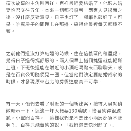
這次故事的主角叫百祥，百祥最近要結婚了。他跟未婚
妻怡君交往五年，本來一切都很順利，兩家人見過面之
後，沒什麼反對意見，日子也訂了，餐廳也敲好了。可
是，唯獨房子的問題卡在那邊，搞得他最近每天都睡不
著。
之前他們還沒打算結婚的時候，住在信義區的租屋處，
覺得日子過得挺舒服的。兩人個早上搭個捷運就能輕鬆
上班，下班後還能在附近的小酒吧喝點東西聊聊天，或
是在百貨公司隨便晃一圈。但當他們決定要結婚成家的
時候，才發現原來台北的房價這麼高不可攀。
有一天，他們去看了附近的一個新建案，接待人員就稍
微暗示一下，這邊一坪大概要130萬歐。怡君笑得很尷
尬，小聲問百祥，「這樣我們是不是連小兩房都買不起
啊？」百祥只能苦笑的說，「我們還是快閃好了。」