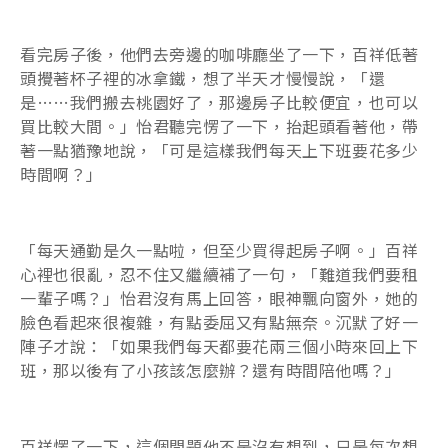
看完房子後，他們去旁邊的咖啡廳坐了一下，百祥低著
頭攪著杯子裡的冰拿鐵，想了半天才慢慢說，「還
是……我們搬去桃園好了，那邊房子比較便宜，也可以
買比較大間。」怡君聽完愣了一下，抬起頭看著他，帶
著一點猶豫地說，「可是這樣我們每天上下班要花多少
時間啊？」
「每天通勤是久一點啦，但至少買得起房子啊。」百祥
心裡也很亂，忍不住又繼續補了一句，「難道我們要租
一輩子嗎？」怡君沒有馬上回答，眼神飄向窗外，她的
臉色看起來很複雜，有點委屈又有點無奈。沉默了好一
陣子才說：「如果我們每天都要花兩三個小時來回上下
班，那以後有了小孩該怎麼辦？還有時間陪他嗎？」
百祥愣了一下，這個問題他不是沒有想到，只是每次想