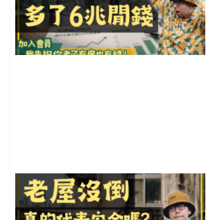
2
年
月
尚
留