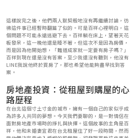
這樣說完之後，他們兩人默契般地沒有再繼續討論，彷
彿這件事已經暫時翻篇了似的。可是百祥心裡明白，這
個問題不可能永遠逃避下去。百祥躺在床上，望著天花
板發呆，這一晚他還是睡不著，但這次不是因為房價，
而是因為他開始想，「難道成家就一定要有房子嗎？」
百祥到現在還是沒有答案，至少我還沒有聽到，他沒有
LINE我說他終於買房了，那也希望他能夠盡早找到答
案。
房地產投資：從租屋到購屋的心
路歷程
在台北這個寸土寸金的城市，擁有一個自己的家似乎成
為許多人共同的夢想。今天我們要聊的，是一對情侶在
面對房地產市場時的掙扎與抉擇。這個故事的主角是百
祥，他和未婚妻宜君在台北租屋住了好一段時間，然而
當他們決定要步入婚姻的殿堂時，卻發現買房這件事並