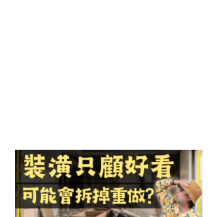
2
年
月
尚
留