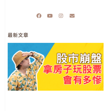
F
Y
I
E
a
o
n
n
c
u
s
v
e
t
t
e
最新文章
b
u
a
l
o
b
g
o
o
e
r
p
k
a
e
m