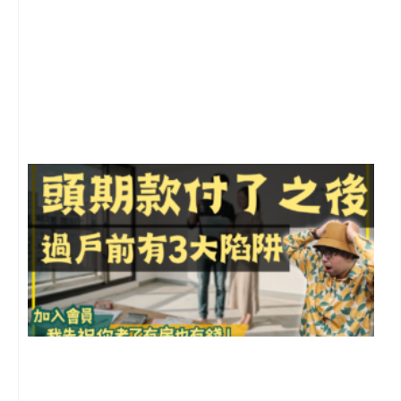
2
年
月
尚
留
前