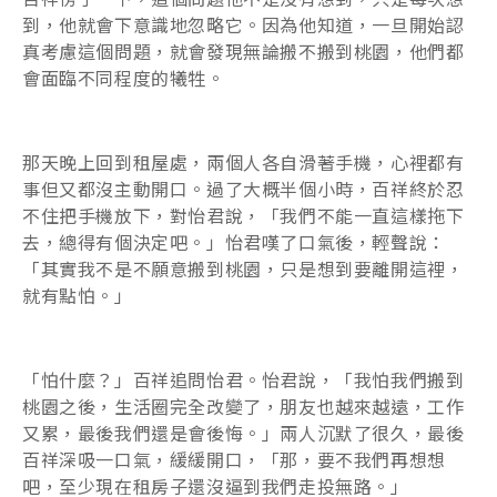
到，他就會下意識地忽略它。因為他知道，一旦開始認
真考慮這個問題，就會發現無論搬不搬到桃園，他們都
會面臨不同程度的犧牲。
那天晚上回到租屋處，兩個人各自滑著手機，心裡都有
事但又都沒主動開口。過了大概半個小時，百祥終於忍
不住把手機放下，對怡君說，「我們不能一直這樣拖下
去，總得有個決定吧。」怡君嘆了口氣後，輕聲說：
「其實我不是不願意搬到桃園，只是想到要離開這裡，
就有點怕。」
「怕什麼？」百祥追問怡君。怡君說，「我怕我們搬到
桃園之後，生活圈完全改變了，朋友也越來越遠，工作
又累，最後我們還是會後悔。」兩人沉默了很久，最後
百祥深吸一口氣，緩緩開口，「那，要不我們再想想
吧，至少現在租房子還沒逼到我們走投無路。」