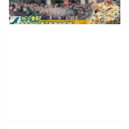
2
年
月
尚
留