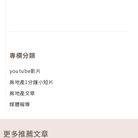
月
尚
留
專欄分類
youtube影片
房地產1分鐘小短片
房地產文章
媒體報導
更多推薦文章