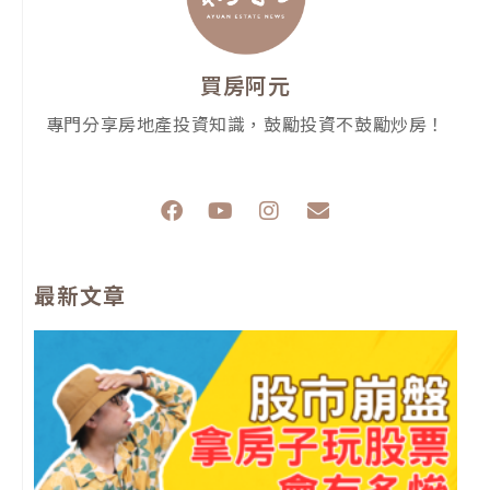
買房阿元
專門分享房地產投資知識，鼓勵投資不鼓勵炒房！
F
Y
I
E
a
o
n
n
c
u
s
v
e
t
t
e
最新文章
b
u
a
l
o
b
g
o
o
e
r
p
k
a
e
m