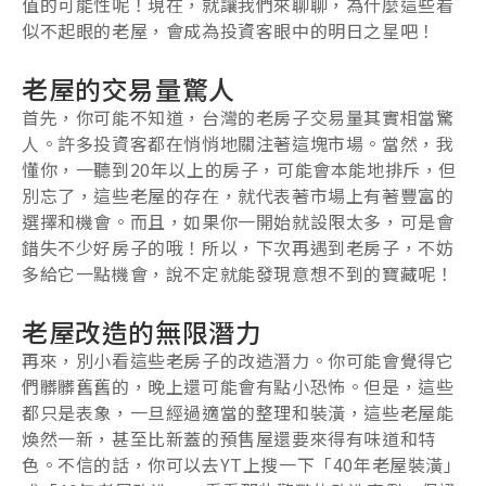
值的可能性呢！現在，就讓我們來聊聊，為什麼這些看
似不起眼的老屋，會成為投資客眼中的明日之星吧！
老屋的交易量驚人
首先，你可能不知道，台灣的老房子交易量其實相當驚
人。許多投資客都在悄悄地關注著這塊市場。當然，我
懂你，一聽到20年以上的房子，可能會本能地排斥，但
別忘了，這些老屋的存在，就代表著市場上有著豐富的
選擇和機會。而且，如果你一開始就設限太多，可是會
錯失不少好房子的哦！所以，下次再遇到老房子，不妨
多給它一點機會，說不定就能發現意想不到的寶藏呢！
老屋改造的無限潛力
再來，別小看這些老房子的改造潛力。你可能會覺得它
們髒髒舊舊的，晚上還可能會有點小恐怖。但是，這些
都只是表象，一旦經過適當的整理和裝潢，這些老屋能
煥然一新，甚至比新蓋的預售屋還要來得有味道和特
色。不信的話，你可以去YT上搜一下「40年老屋裝潢」