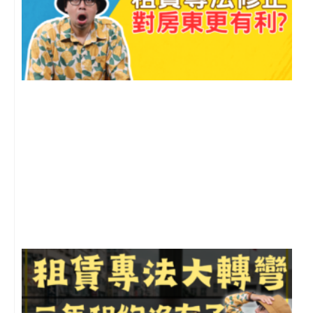
2
年
月
尚
留