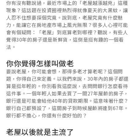
你有沒有聽說過，最近市場上的「老屋越漲越兇」這種
現象？這話題在投資圈裡熱烈得就像夏天的大黑蚊，讓
人忍不住想要探個究竟。說到底，老屋究竟有什麼魅
力，能讓它在房地產市場上風光無限？很多人心裡可能
會有個疑問：「老屋」到底算老到哪裡？聽說，有些人
覺得30年的房子還是新鮮貨，這倒是挺有趣的一個看
法。
你你覺得怎樣叫做老
要說老屋，你可能會想，那得多老才算老呢？這個問
題，你得自己來定義。以我們來說，30年內的房子都還
算是挺年輕的。你別看我這麼說，去問問銀行怎麼看待
這件事。一個年輕人如果去買了一間27年屋齡的房子，
銀行還是可能會給他40年的貸款期限。這意味著什麼？
銀行自己都預設了，這間房子到時候屋齡將達到67年。
銀行都不擔心，你還有什麼好怕的？
老屋以後就是主流了