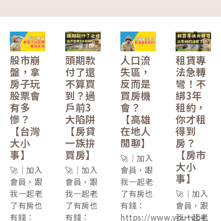
股市崩
頭期款
人口流
租賃專
盤，拿
付了還
失區，
法急轉
房子玩
不算買
反而是
彎！不
股票會
到？過
買房機
綁3年
有多
戶前3
會？
租約，
慘？
大陷阱
【高雄
你才租
【台灣
【房貸
在地人
得到
大小
一族拚
閒聊】
房？
事】
買房】
【房市
🚀｜加入
大小
🚀｜加入
🚀｜加入
會員，跟
事】
會員，跟
會員，跟
我一起老
我一起老
我一起老
了有房也
🚀｜加入
了有房也
了有房也
有錢：
會員，跟
有錢：
有錢：
https://www.youtube.
我一起老