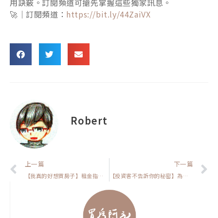
用訣竅。訂閱頻道可搶先掌握這些獨家訊息。
🚀｜訂閱頻道：
https://bit.ly/44ZaiVX
Robert
上一頁
上一篇
下一篇
【我真的好想買房子】租金指數連漲30個月!為什麼不買房子會讓你更吃虧
【投資客不告訴你的秘密】為什麼買20年的中古屋比新屋好?跟你分享我的看法