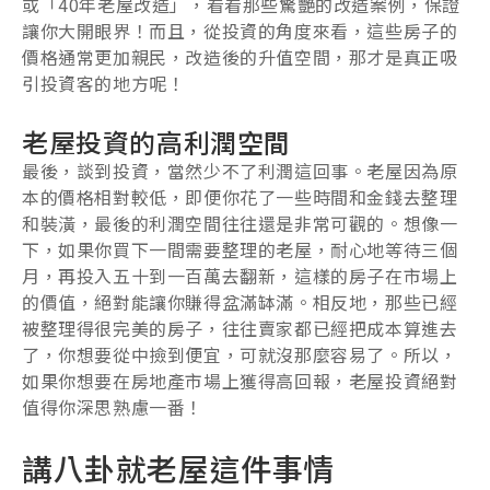
或「40年老屋改造」，看看那些驚艷的改造案例，保證
讓你大開眼界！而且，從投資的角度來看，這些房子的
價格通常更加親民，改造後的升值空間，那才是真正吸
引投資客的地方呢！
老屋投資的高利潤空間
最後，談到投資，當然少不了利潤這回事。老屋因為原
本的價格相對較低，即便你花了一些時間和金錢去整理
和裝潢，最後的利潤空間往往還是非常可觀的。想像一
下，如果你買下一間需要整理的老屋，耐心地等待三個
月，再投入五十到一百萬去翻新，這樣的房子在市場上
的價值，絕對能讓你賺得盆滿缽滿。相反地，那些已經
被整理得很完美的房子，往往賣家都已經把成本算進去
了，你想要從中撿到便宜，可就沒那麼容易了。所以，
如果你想要在房地產市場上獲得高回報，老屋投資絕對
值得你深思熟慮一番！
講八卦就老屋這件事情