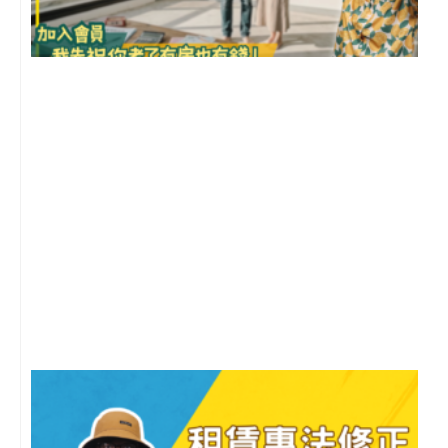
前
2
年
月
尚
留