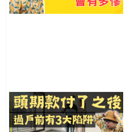
2
年
月
尚
留