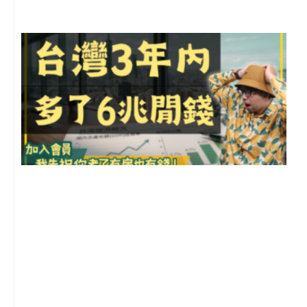
G
2
年
月
尚
留