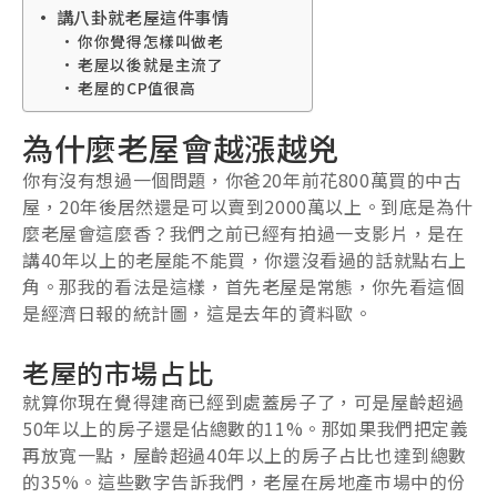
講八卦就老屋這件事情
你你覺得怎樣叫做老
老屋以後就是主流了
老屋的CP值很高
為什麼老屋會越漲越兇
你有沒有想過一個問題，你爸20年前花800萬買的中古
屋，20年後居然還是可以賣到2000萬以上。到底是為什
麼老屋會這麼香？我們之前已經有拍過一支影片，是在
講40年以上的老屋能不能買，你還沒看過的話就點右上
角。那我的看法是這樣，首先老屋是常態，你先看這個
是經濟日報的統計圖，這是去年的資料歐。
老屋的市場占比
就算你現在覺得建商已經到處蓋房子了，可是屋齡超過
50年以上的房子還是佔總數的11%。那如果我們把定義
再放寬一點，屋齡超過40年以上的房子占比也達到總數
的35%。這些數字告訴我們，老屋在房地產市場中的份