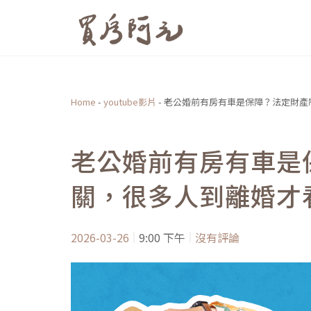
跳
至
主
要
內
Home
-
youtube影片
-
老公婚前有房有車是保障？法定財產
容
老公婚前有房有車是
關，很多人到離婚才
2026-03-26
9:00 下午
沒有評論