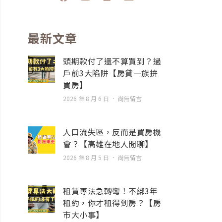
a
o
n
n
c
u
s
v
e
t
t
e
b
u
a
l
最新文章
o
b
g
o
o
e
r
p
頭期款付了還不算買到？過
k
a
e
戶前3大陷阱【房貸一族拚
m
買房】
2026 年 8 月 6 日
尚無留言
人口流失區，反而是買房機
會？【高雄在地人閒聊】
2026 年 8 月 5 日
尚無留言
租賃專法急轉彎！不綁3年
租約，你才租得到房？【房
市大小事】