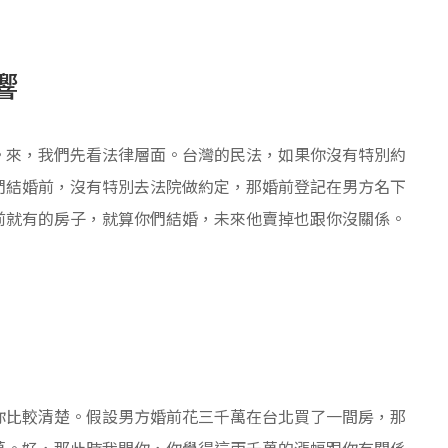
響
。來，我們先看法律層面。台灣的民法，如果你沒有特別約
們結婚前，沒有特別去法院做約定，那婚前登記在男方名下
前就有的房子，就算你們結婚，未來他賣掉也跟你沒關係。
你比較清楚。假設男方婚前花三千萬在台北買了一間房，那
萬。好，那此時我問你，你覺得這兩千萬的漲幅跟你有關係