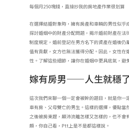
每個月250塊錢，直接抄我的房地產作業很划算
在選擇結婚對象時，擁有房產和車輛的男性似乎
探討婚姻中的財產分配問題，揭示婚前財產在法
制度規定，婚前登記在男方名下的資產在婚後仍
值有貢獻，女方也無法獲得分配。因此，女性在
性。了解這些細節，讓你在婚姻中更具底氣，避
嫁有房男——人生就穩
這次我們來聊一個一定會被幹的題目，就是你一
車有房、父母雙亡的男生。這樣的選擇，優點當
之後被房東趕，顛沛流離怎樣又怎樣的，也不會
頗，你自己看，Ptt上是不是都這樣說。