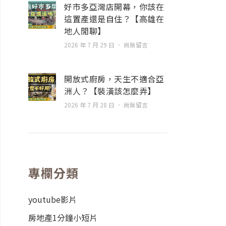
好市多亞灣店開幕，你該在
這置產還是自住？【高雄在
地人閒聊】
2026 年 7 月 29 日
尚無留言
開放式廚房，天生不適合亞
洲人？【裝潢該怎麼弄】
2026 年 7 月 28 日
尚無留言
專欄分類
youtube影片
房地產1分鐘小短片