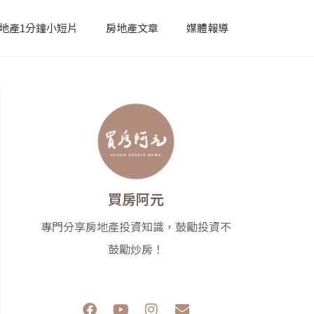
地產1分鐘小短片
房地產文章
媒體報導
買房阿元
專門分享房地產投資知識，鼓勵投資不
鼓勵炒房！
F
Y
I
E