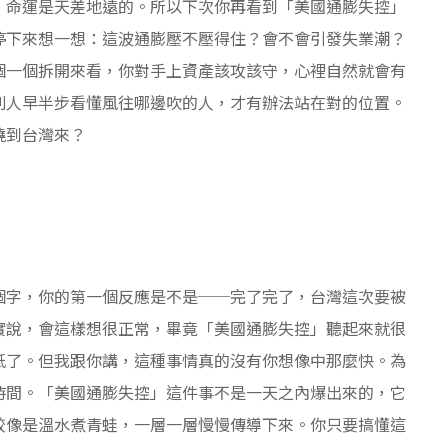
，命運是天差地遠的。所以下次你再看到「美國通膨失控」
停下來想一想：這波通膨壓不壓得住？會不會引發失業潮？
個一個拆開來看，你對手上資產該攻該守，心裡自然就會有
別人早半步看懂風往哪邊吹的人，才有辦法站在對的位置。
燒到台灣來？
個字，你的第一個反應是不是──完了完了，台灣這次要被
實說，會這樣想很正常，畢竟「美國通膨失控」聽起來就很
紙了。但我跟你講，這種事情真的沒有你想像中那麼快。為
時間。「美國通膨失控」這件事不是一天之內爆出來的，它
較像是溫水煮青蛙，一層一層慢慢傳導下來。你只要搞懂這