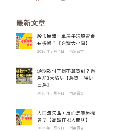
a
o
n
n
c
u
s
v
e
t
t
e
b
u
a
l
最新文章
o
b
g
o
o
e
r
p
股市崩盤，拿房子玩股票會
k
a
e
有多慘？【台灣大小事】
m
2026 年 8 月 7 日
尚無留言
頭期款付了還不算買到？過
戶前3大陷阱【房貸一族拚
買房】
2026 年 8 月 6 日
尚無留言
人口流失區，反而是買房機
會？【高雄在地人閒聊】
2026 年 8 月 5 日
尚無留言