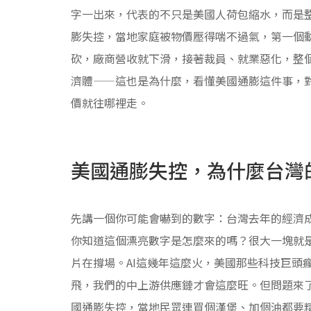
字一出來，代表的不只是美國人荷包縮水，而是
膨失控，當地家庭被物價壓得喘不過氣，第一個
砍，廠商營收就下滑，接著裁員、就業惡化，整
濟體——這也是為什麼，看懂美國通膨這件事，
價就往哪裡走。
美國通膨失控，為什麼台灣
先講一個你可能會嚇到的數字：台灣去年的經濟成
你知道這個漂亮數字是怎麼來的嗎？很大一塊就是
片在撐場。AI這幾年這麼火，美國那些科技巨頭
飛，我們的中上游供應鏈才會這麼旺。但問題來
國通膨失控，當地民眾連買個漢堡、加個油都要精