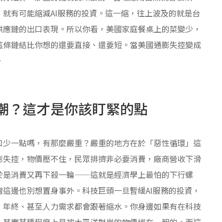
就有可能縮減AI服務的投資。這一縮，往上波及的就是台
供應鏈的出口表現。所以你看，美國家庭餐桌上的菜變少，
這條鏈結比你想的還要直接、還要短。當美國通膨失控變成
。
潮？這才是你該盯緊的點
口少一點嗎，有那麼嚴重？嚴重的地方在於「惡性循環」這
膨失控，物價壓不住，民眾排擠非必要消費，廠商營收下滑
於是消費又再下殺一輪——這就是經濟學上最怕的下行螺
這邊也別想置身事外。科技巨頭一旦暫緩AI服務的投資，
、年終、甚至人力需求都會跟著縮水。你身邊如果有在科技
，其實某種程度上是被太平洋對岸的物價綁在一起的。而這