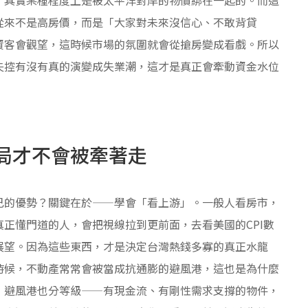
從來不是高房價，而是「大家對未來沒信心、不敢背貸
資客會觀望，這時候市場的氛圍就會從搶房變成看戲。所以
失控有沒有真的演變成失業潮，這才是真正會牽動資金水位
局才不會被牽著走
己的優勢？關鍵在於——學會「看上游」。一般人看房市，
正懂門道的人，會把視線拉到更前面，去看美國的CPI數
展望。因為這些東西，才是決定台灣熱錢多寡的真正水龍
時候，不動產常常會被當成抗通膨的避風港，這也是為什麼
，避風港也分等級——有現金流、有剛性需求支撐的物件，