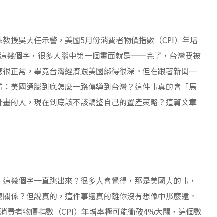
教授吳大任示警，美國5月份消費者物價指數（CPI）年增
」這幾個字，很多人腦中第一個畫面就是——完了，台灣要被
應很正常，畢竟台灣經濟跟美國綁得很深。但在跟著新聞一
看：美國通膨到底怎麼一路傳導到台灣？這件事真的會「馬
計畫的人，現在到底該不該調整自己的置產策略？這篇文章
」這幾個字一直跳出來？很多人會覺得，那是美國人的事，
麼關係？但說真的，這件事還真的離你沒有想像中那麼遠。
消費者物價指數（CPI）年增率極可能衝破4%大關，這個數