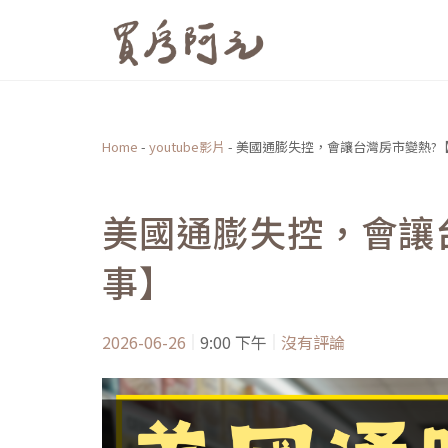
跳
至
主
要
內
Home
-
youtube影片
-
美國通膨失控，會讓台灣房市變熱?
容
美國通膨失控，會讓
事】
2026-06-26
9:00 下午
沒有評論