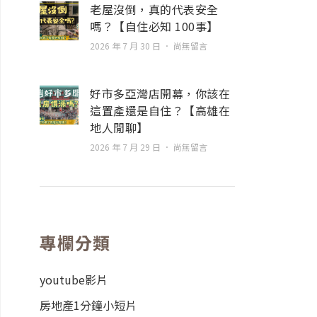
老屋沒倒，真的代表安全
嗎？【自住必知 100事】
2026 年 7 月 30 日
尚無留言
好市多亞灣店開幕，你該在
這置產還是自住？【高雄在
地人閒聊】
2026 年 7 月 29 日
尚無留言
專欄分類
youtube影片
房地產1分鐘小短片