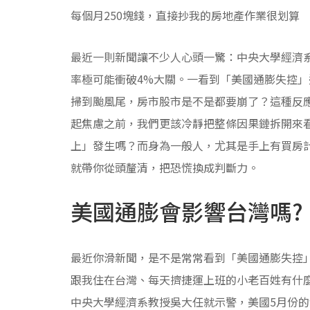
每個月250塊錢，直接抄我的房地產作業很划算
最近一則新聞讓不少人心頭一驚：中央大學經濟系
率極可能衝破4%大關。一看到「美國通膨失控
掃到颱風尾，房市股市是不是都要崩了？這種反
起焦慮之前，我們更該冷靜把整條因果鏈拆開來
上」發生嗎？而身為一般人，尤其是手上有買房
就帶你從頭釐清，把恐慌換成判斷力。
美國通膨會影響台灣嗎?
最近你滑新聞，是不是常常看到「美國通膨失控
跟我住在台灣、每天擠捷運上班的小老百姓有什
中央大學經濟系教授吳大任就示警，美國5月份的