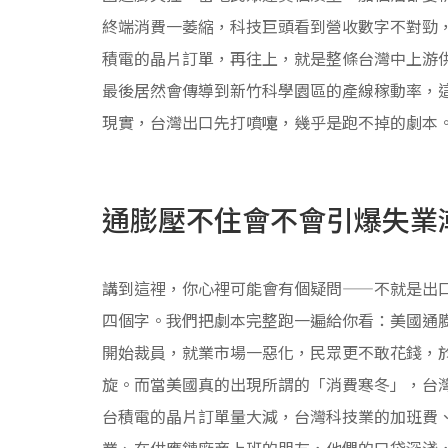
終端消費一萎縮，科技巨頭看到營收數字不對勁，
積電的晶片訂單，再往上，就是整條台灣中上游
最後居然會傳導到新竹科學園區的產線稼動率，
現實，台灣出口先打噴嚏，幾乎是跑不掉的劇本
通膨壓不住會不會引爆失業
講到這裡，你心裡可能會有個疑問——不就是出
四個字。我們把劇本完整跑一遍給你看：美國通
開始裁員，就業市場一惡化，民眾更不敢花錢，
旋。而當美國真的出現所謂的「消費寒冬」，台灣
台積電的晶片訂單量大減，台灣科技業的加班費
業、在供應鏈廠商上班的朋友，他們的口袋深淺