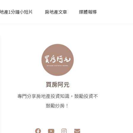
地產1分鐘小短片
房地產文章
媒體報導
買房阿元
專門分享房地產投資知識，鼓勵投資不
鼓勵炒房！
F
Y
I
E