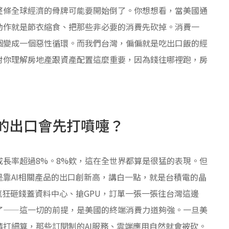
整條全球經濟的骨牌可能要開始倒了。你想想看，當美國通
動作就是節衣縮食、把那些非必要的消費先砍掉。消費一
個變成一個惡性循環。而我們台灣，偏偏就是吃出口飯的經
對你理解房地產跟資產配置這麼重要，因為錢往哪裡跑，房
的出口會先打噴嚏？
長率超過8%。8%欸，這在全世界都算是很猛的表現。但
靠AI相關產品的出口創新高，講白一點，就是台積電的晶
瘋狂砸錢蓋資料中心、搶GPU，訂單一張一張往台灣這邊
了——這一切的前提，是美國的終端消費力道夠強。一旦美
打細算，那些訂閱制的AI服務、雲端應用自然就會被砍。