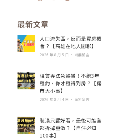
a
o
n
n
c
u
s
v
e
t
t
e
b
u
a
l
最新文章
o
b
g
o
o
e
r
p
人口流失區，反而是買房機
k
a
e
會？【高雄在地人閒聊】
m
2026 年 8 月 5 日
尚無留言
租賃專法急轉彎！不綁3年
租約，你才租得到房？【房
市大小事】
2026 年 8 月 4 日
尚無留言
裝潢只顧好看，最後可能全
部拆掉重做？【自住必知
100事】