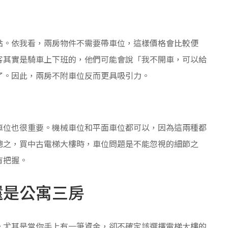
點。依我看，兩房物件不需要帶車位，這樣價格會比較便
客其實是騎車上下班的，他們可能會說「我不開車，可以給
了。因此，兩房不附車位反而更具吸引力。
車位也很重要。機械車位和平面車位都可以，因為這兩種都
總之，買中古電梯大樓時，車位問題是不能忽視的細節之
有把握。
還是公寓三房
。尤其是當你手上有一筆資金，卻不確定該選擇電梯大樓的