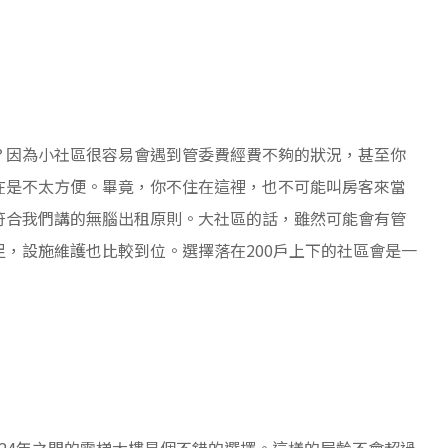
？因為小社區很容易會遇到管委費經費不夠的狀況，甚至你
在是不太方便。畢竟，你不住在這裡，也不可能叫房客來當
符合我們講的無腦出租原則。大社區的話，雖然可能會有管
，設施維護也比較到位。選擇落在200戶上下的社區會是一
-24年之間的電梯大樓是個不錯的選擇。這樣的屋齡不會超過