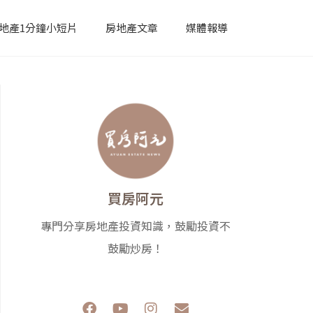
地產1分鐘小短片
房地產文章
媒體報導
買房阿元
專門分享房地產投資知識，鼓勵投資不
鼓勵炒房！
F
Y
I
E