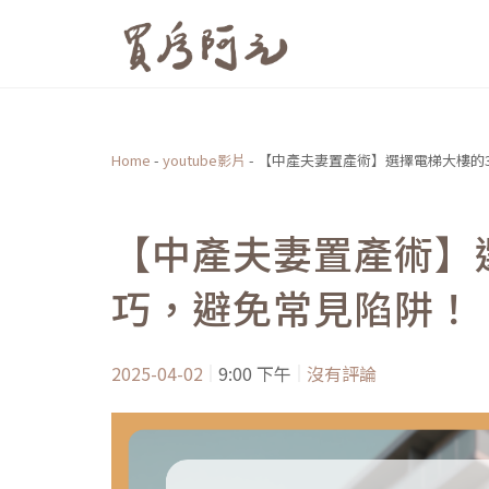
跳
至
主
要
內
Home
-
youtube影片
-
【中產夫妻置產術】選擇電梯大樓的
容
【中產夫妻置產術】
巧，避免常見陷阱！
2025-04-02
9:00 下午
沒有評論