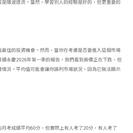
或是隨波逐流。當然，學習別人的經驗是好的，但更重要的
找最佳的投資機會。然而，當你在考慮是否要進入這個市場
據永慶2026年第一季的報告，我們看到房價正在下跌，但
實情況。平均值可能會讓你誤判市場狀況，因為它無法顯示
月考成績平均60分，但實際上有人考了20分，有人考了