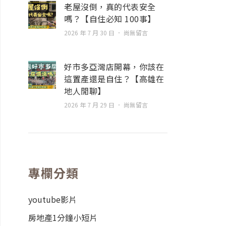
老屋沒倒，真的代表安全
嗎？【自住必知 100事】
2026 年 7 月 30 日
尚無留言
好市多亞灣店開幕，你該在
這置產還是自住？【高雄在
地人閒聊】
2026 年 7 月 29 日
尚無留言
專欄分類
youtube影片
房地產1分鐘小短片