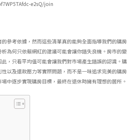
bf7WP5TAfdc-e2sQ/join
者的參考依據，然而這些清單真的能夠全面指導我們的購房
分析為何只依賴網紅的建議可能會讓你錯失良機。房市的變
因此，只看平均值可能會讓我們對市場產生錯誤的認識。購
利性以及還款壓力等實際問題，而不是一味追求完美的購房
市場中逐步實現購房目標，最終在退休時擁有理想的居所。