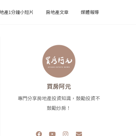
地產1分鐘小短片
房地產文章
媒體報導
買房阿元
專門分享房地產投資知識，鼓勵投資不
鼓勵炒房！
F
Y
I
E