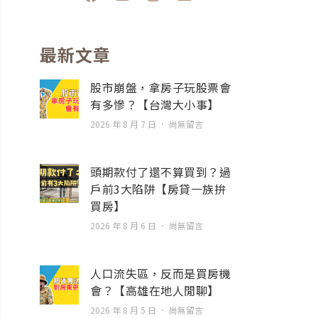
a
o
n
n
c
u
s
v
e
t
t
e
b
u
a
l
最新文章
o
b
g
o
o
e
r
p
股市崩盤，拿房子玩股票會
k
a
e
有多慘？【台灣大小事】
m
2026 年 8 月 7 日
尚無留言
頭期款付了還不算買到？過
戶前3大陷阱【房貸一族拚
買房】
2026 年 8 月 6 日
尚無留言
人口流失區，反而是買房機
會？【高雄在地人閒聊】
2026 年 8 月 5 日
尚無留言