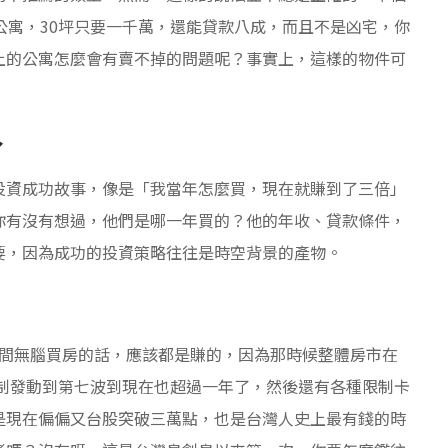
公寓，30坪只要一千萬，還能貸款八成，而且不是凶宅，你
上的公寓怎麼會有賣不掉的問題呢？事實上，這樣的物件可
了
投資成功故事，像是「我當年怎麼買，現在就賺到了三倍」
你有沒有想過，他們是哪一年買的？他的年收、貸款條件，
要，因為成功的投資策略往往是時空背景的產物。
年之間無腦買房的話，應該都是賺的，因為那時候整體房市在
管制發動到第七波到現在也超過一年了，然後還有各種限制卡
是現在偏偏又台股突破三萬點，也是台灣人史上最有錢的時