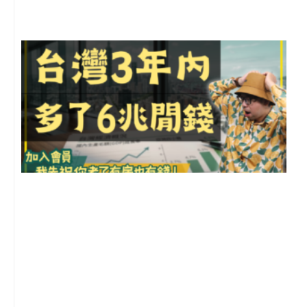
留
G
2
年
月
尚
留