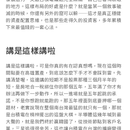
的地方。這樣布局的好處是什麼？就是當某一個敘事破
滅的時候，你還有另外的窟可以躲——這才是真正穩健
的資產配置思維，也是那些走得久的投資客，多年累積
下來最值錢的一套心法。
講是這樣講啦
講是這樣講啦，可是你真的有在認真想嗎，現在這個時
間點要在高雄置產，到底該怎麼下手才不會踩到雷。先
講清楚喔，這邊講的短期不是股票那種三個月半年的
短，是房地合一稅綁住你的那個五年，五年滿了你才有
辦法再做下一步動作，所以一進場就是五年起跳的承
諾，不是你想跑就能跑的。那五年裡面到底要押哪一個
題材，老實說現在整個南台灣最猛的就只有一個，那就
是台積電在楠梓擺出的這盤大棋。半導體這幾年喊到最
大聲的，就是我們終於贏韓國了，從技術節點到客戶名
單，三星追得很辛苦，這也讓台積電在台灣的擴廠變得