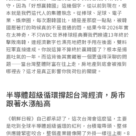
守，因為「好想贏韓國」這幾個字，從以前到現在，根
本就是我們這代人的集體執念。從棒球、足球、電子
業、娛樂圈，每次跟韓國比，總是差那麼一點點，被韓
國壓著打的時候真的不是普通的悶。結果今年2026年實
在太神奇，不只WBC世界棒球經典賽我們睽違13年終於
擊敗南韓，連經濟數字也漂亮地把對手甩在後面，雙料
冠軍直接達成。你說這算不算終於贏韓國了？根本是揚
眉吐氣的一年。而這背後其實藏著一個更值得深聊的問
題——當台灣整體財富在往上走，房地產到底會被推到
哪裡去？這才是真正影響你我荷包的關鍵。
半導體超級循環撐起台灣經濟，房市
跟著水漲船高
《朝鮮日報》自己都承認了，這次台灣會這麼猛，主要
是吃到全球半導體超級循環的紅利，台積電帶頭、整條
供應鏈緊密咬合，整個產業鏈像開了外掛一樣往上衝。8