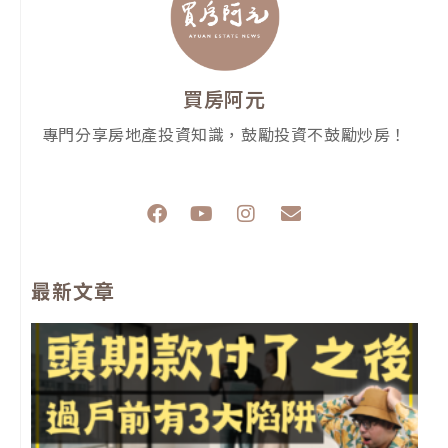
買房阿元
專門分享房地產投資知識，鼓勵投資不鼓勵炒房！
F
Y
I
E
a
o
n
n
c
u
s
v
e
t
t
e
最新文章
b
u
a
l
o
b
g
o
o
e
r
p
k
a
e
m