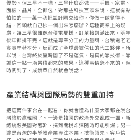
優勢。但三星不一樣，三星什麼都做——手機、家電、
面板、晶片，全都包。對那些科技巨頭來說，這就有點
怕怕的——萬一我把設計圖交給你，你做一做覺得不
錯，回頭就自己抄一個出來怎麼辦？這種商業上的疑
慮，讓三星很難像台積電那樣，訂單接到滿出來，明年
後年都排不完。這就是專業分工的力量啊，台積電老老
實實守著本分，反而成了全球最被信任的代工夥伴。所
以說，台灣終於贏韓國了不是運氣，是真的靠技術、靠
誠信一點一滴累積起來的成果，這種事情急不來的，但
時間到了，成績單自然就會說話。
產業結構與國際局勢的雙重加持
把這兩件事合在一起看，你就會懂為什麼大家都在說台
灣終於贏韓國了。一邊是韓國的政治外交亂成一團，新
總統跟美國對著幹，搞到關稅炸彈隨時可能引爆；另一
邊是台灣的半導體產業專注本業，技術領先、客戶信
任，訂單接到手軟。這種對比就像兩個學生考試——一