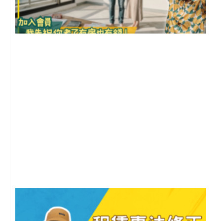
前
2
年
月
尚
留