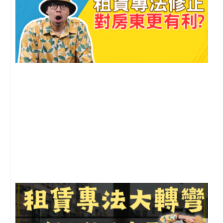
2
年
月
尚
留