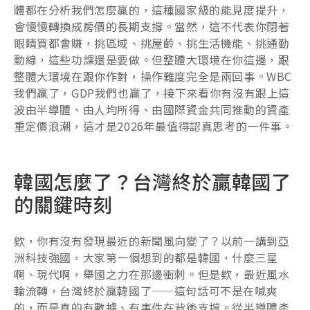
體都在分析我們怎麼贏的，這種國家級的能見度提升，
會慢慢轉換成房價的長期支撐。當然，這不代表你閉著
眼睛買都會賺，挑區域、挑屋齡、挑生活機能、挑通勤
動線，這些功課還是要做。但整體大環境在你這邊，跟
整體大環境在跟你作對，操作難度完全是兩回事。WBC
我們贏了，GDP我們也贏了，接下來看你有沒有跟上這
波由半導體、由人均所得、由國際資金共同推動的資產
重定價浪潮，這才是2026年最值得認真思考的一件事。
韓國怎麼了？台灣終於贏韓國了
的關鍵時刻
欸，你有沒有發現最近的新聞風向變了？以前一講到亞
洲科技強國，大家第一個想到的都是韓國，什麼三星
啊、現代啊，舉國之力在那邊衝刺。但是欸，最近風水
輪流轉，台灣終於贏韓國了——這句話可不是在喊爽
的，而是真的有數據、有事件在背後支撐。從半導體產