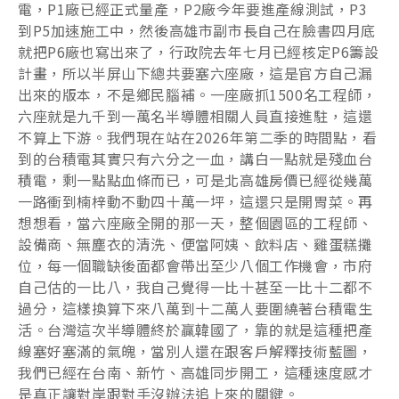
電，P1廠已經正式量產，P2廠今年要進產線測試，P3
到P5加速施工中，然後高雄市副市長自己在臉書四月底
就把P6廠也寫出來了，行政院去年七月已經核定P6籌設
計畫，所以半屏山下總共要塞六座廠，這是官方自己漏
出來的版本，不是鄉民腦補。一座廠抓1500名工程師，
六座就是九千到一萬名半導體相關人員直接進駐，這還
不算上下游。我們現在站在2026年第二季的時間點，看
到的台積電其實只有六分之一血，講白一點就是殘血台
積電，剩一點點血條而已，可是北高雄房價已經從幾萬
一路衝到楠梓動不動四十萬一坪，這還只是開胃菜。再
想想看，當六座廠全開的那一天，整個園區的工程師、
設備商、無塵衣的清洗、便當阿姨、飲料店、雞蛋糕攤
位，每一個職缺後面都會帶出至少八個工作機會，市府
自己估的一比八，我自己覺得一比十甚至一比十二都不
過分，這樣換算下來八萬到十二萬人要圍繞著台積電生
活。台灣這次半導體終於贏韓國了，靠的就是這種把產
線塞好塞滿的氣魄，當別人還在跟客戶解釋技術藍圖，
我們已經在台南、新竹、高雄同步開工，這種速度感才
是真正讓對岸跟對手沒辦法追上來的關鍵。