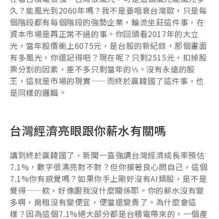
久？能風光到2060年嗎？我不是要唱衰台灣歐，只是每
個階段都有每個階段的強勢企業，輪流坐莊這件事，在
資本市場是再正常不過的事。你回頭看2017年的大立
光，當年股價衝上6075元，是台股的新紀錄，那個畫面
有多風光，你還記得吧？現在呢？只剩2515元，扣掉股
票分割的因素，差不多只剩當年的⅓。沒有永遠的股
王，這就是市場的現實——而終於贏韓國了這件事，也
是同樣的邏輯。
台灣經濟亮眼跟你薪水有關嗎
講到終於贏韓國了，新聞一直強調台灣經濟成長率預估
7.1%，數字很漂亮對不對？但你摸著良心問自己，這個
7.1%你有感覺嗎？如果你手上剛好沒有AI類股，是不是
覺得——欸，好像跟我沒什麼關係耶。你的薪水沒有變
多啊，房租沒有變便宜，便當還變貴了。為什麼會這
樣？因為這個7.1%絕大部分都是台積電帶來的，一個產