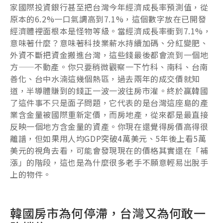
家國際投資銀行甚至把台灣今年經濟成長率預測值，從
原本的6.2%一口氣調高到7.1%，這個數字放在已開發
經濟體裡面根本是怪物等級。當經濟成長率衝到7.1%，
意味著什麼？意味著科技業薪水持續加碼、分紅變肥、
外資不斷把資金搬進台灣，這些錢最後都會流到一個地
方——不動產。你只要稍微觀察一下竹科、南科、台南
善化、台中水湳這幾個熱區，過去兩年的成交價就知
道，半導體賺到的錢正一波一波往房市灌。終於贏韓國
了這件事不只是面子問題，它代表的是台灣這座島的產
業含金量被國際重新定價，而房地產，從來都是最直接
反映一個地方含金量的資產。你現在還覺得房價高得很
離譜，但如果用人均GDP突破4萬美元、5年後上看5萬
美元的視角去看，可能會發現現在的價格其實還在「補
漲」的階段，這也是為什麼很多老手不願意輕易出脫手
上的物件。
韓國房市為何停滯，台灣又為何敢一