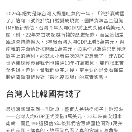
2026年絕對是讓台灣人揚眉吐氣的一年，「終於贏韓國
了」這句口號終於從口號變成現實。國際貨幣基金組織
IMF最新預估，台灣今年人均GDP將正式突破4萬美元大
關，創下22年來首次超越南韓的歷史紀錄，而且這個差
距還會持續擴大，5年後台灣人均GDP上看5萬美元，與
南韓的差距預計拉開至1萬美元。如果你以為這只是經濟
數字上的勝利，那就太小看這次的歷史意義了，連WBC
世界棒球經典賽我們也睽違13年打贏韓國，雙料冠軍實
至名歸。但是，當我們爽完之後，更重要的是要看懂這
股經濟熱潮背後對「房地產市場」的真實影響。
台灣人比韓國有錢了
最近滑新聞看到一則消息，整個人差點從椅子上跳起來
——台灣人均GDP正式突破4萬美元，22年來首次超車
南韓，而且IMF還預估5年後我們會跟韓國拉開到1萬美
元的差距。講真的，這種消息看了真的會讓人嘴角失