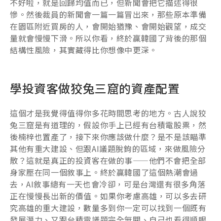
不好啦，就是回歸均值而已，但新聞會把它描述得很
慘。然後裁員的新聞會一篇一篇冒出來，那些原本準備
在園區附近買房的人，會開始猶豫、會開始觀望，成交
量就會慢慢下滑。所以你看，終於贏韓國了背後的那個
結構性風險，其實藏得比你想像中更深。
學投資客做狡兔三窟的資產配置
這個才是我覺得值得你多花時間思考的地方。古人說狡
兔三窟是有道理的，假設你手上已經有台積電股票，然
後楠梓也置產了，接下來你應該做什麼？是不是該瞄準
其他有重大建設、但跟AI議題脫鉤的區域，來做風險分
散？這就是真正的投資客在做的事——他們不會把全部
身家壓在同一個敘事上。終於贏韓國了這個熱潮會過
去，AI敘事總有一天也會冷卻，可是台灣還有很多角落
正在慢慢長出新的價值。如果你考慮高雄，可以多去研
究高雄的重大建設，數量多到你一定可以找到一個既有
發展潛力、又跟台積電議題完全無關、自己也看得順眼