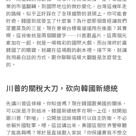
業的市值翻轉，到國際地位的微妙變化，台灣這幾年走
的路線，似乎正好踩在了全球趨勢的浪頭上。你可能會
好奇，韓國到底發生了什麼事？為什麼那個曾經讓我們
望塵莫及的三星，現在會被台積電遠遠甩在後面？其實
啊，這背後就是兩個關鍵字——川普跟晶片。這兩個元
素加在一起，就是一場精彩的國際大戲，而台灣終於贏
韓國了的關鍵，就藏在這場戲的劇本裡。接下來，就讓
我用最白話的方式，跟你聊聊這場大翻盤是怎麼發生
的。
川普的關稅大刀，砍向韓國新總統
先講川普這條線。你知道嗎？現在韓國跟美國的關係，
可以說是冷到結冰。韓國新總統李在明一上任，就開始
跟川普「對嗆」，公開放話說南韓可以自主防衛，不必
依賴外國駐軍。喂，這話講出來，美國這個世界警察聽
了能高興嗎？等於是直接跟人家說「你保護費我不想交