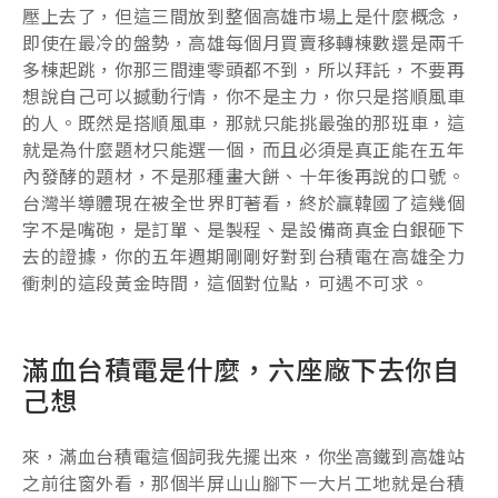
壓上去了，但這三間放到整個高雄市場上是什麼概念，
即使在最冷的盤勢，高雄每個月買賣移轉棟數還是兩千
多棟起跳，你那三間連零頭都不到，所以拜託，不要再
想說自己可以撼動行情，你不是主力，你只是搭順風車
的人。既然是搭順風車，那就只能挑最強的那班車，這
就是為什麼題材只能選一個，而且必須是真正能在五年
內發酵的題材，不是那種畫大餅、十年後再說的口號。
台灣半導體現在被全世界盯著看，終於贏韓國了這幾個
字不是嘴砲，是訂單、是製程、是設備商真金白銀砸下
去的證據，你的五年週期剛剛好對到台積電在高雄全力
衝刺的這段黃金時間，這個對位點，可遇不可求。
滿血台積電是什麼，六座廠下去你自
己想
來，滿血台積電這個詞我先擺出來，你坐高鐵到高雄站
之前往窗外看，那個半屏山山腳下一大片工地就是台積