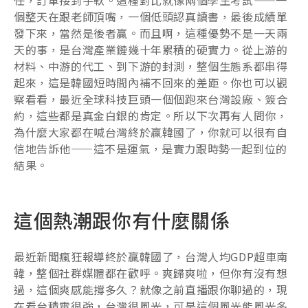
個整天在跟老師頂嘴，一個低頭認真讀書，最後成績單
發下來，當然是後者贏。而且啊，這種優勢不是一天兩
天的事，是台灣產業鏈幾十年累積的硬實力。從上游的
材料、中游的代工、到下游的封測，整個生態系都串得
起來，這是韓國短時間內補不回來的差距。你也可以觀
察看看，最近全球科技巨頭一個個跑來台灣設廠、簽合
約，這些都是真金白銀的肯定。所以下次再有人問你，
為什麼大家都在喊台灣終於贏韓國了，你就可以很有自
信地告訴他——這不是運氣，是實力跟時勢一起到位的
結果。
這個熱潮跟你有什麼關係
最近新聞瘋狂報導終於贏韓國了，台灣人均GDP超車南
韓，整個社群媒體都在歡呼。爽歸爽啦，但你有沒有想
過，這個爽感能撐多久？就像之前直播跟你聊過的，現
在看台積電很強，台灣很風光，可是這個風光能風光多