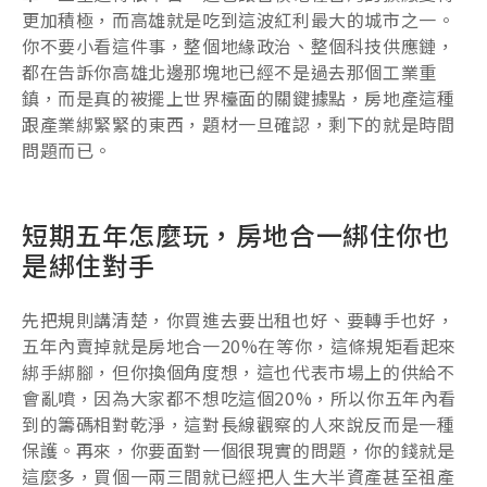
更加積極，而高雄就是吃到這波紅利最大的城市之一。
你不要小看這件事，整個地緣政治、整個科技供應鏈，
都在告訴你高雄北邊那塊地已經不是過去那個工業重
鎮，而是真的被擺上世界檯面的關鍵據點，房地產這種
跟產業綁緊緊的東西，題材一旦確認，剩下的就是時間
問題而已。
短期五年怎麼玩，房地合一綁住你也
是綁住對手
先把規則講清楚，你買進去要出租也好、要轉手也好，
五年內賣掉就是房地合一20%在等你，這條規矩看起來
綁手綁腳，但你換個角度想，這也代表市場上的供給不
會亂噴，因為大家都不想吃這個20%，所以你五年內看
到的籌碼相對乾淨，這對長線觀察的人來說反而是一種
保護。再來，你要面對一個很現實的問題，你的錢就是
這麼多，買個一兩三間就已經把人生大半資產甚至祖產