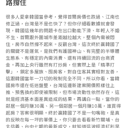
路撐住
很多人愛拿韓國當參考，覺得首爾房價也跌過、江南也
修正過，台灣是不是也快了？但你仔細看數據就會發
現，韓國這幾年的問題卡在出口動能下滑、年輕人不婚
不生、首爾跟外圍城市差距越拉越大，整個內需被悶
住，房市自然撐不起來。反觀台灣，這次終於贏韓國了
的關鍵不是運氣，是我們有護國神山、有完整的半導體
生態系、有穩定的內需消費、還有持續回流的台商資
金。再加上央行雖然有打炒房，但實際上是「精準打
擊」，鎖定多屋族、囤房客，對自住客其實相對友善，
這跟韓國當年一刀切的稅制完全不同。所以你看，當韓
國房市還在低迷盤整，台灣這邊新建案開價照樣往上
推、預售換約即使被限制，但市場流動性依然存在，這
就是經濟基本面差異造成的結果。再講白一點，當你的
鄰居一個月賺30萬、另一個鄰居一個月賺10萬，誰買得
起房？答案很明顯。終於贏韓國了不是一句嘴砲，是真
的反映在每一坪的單價上，你只要去看看新竹關埔、台
北信義、台中七期的最新成交，就知道這波經濟紅利早