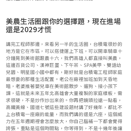
美農生活圈跟你的選擇題，現在進場
還是2029才慌
講完工程師那邊，來看另一半的生活圈，台積電很妙的
地方是它在市區，可以搭捷運上下班，可以開車騎車十
分鐘晃到美術館跟農十六，我們高雄人都直接叫美農，
這邊百貨公司、漢神巨蛋、下午茶、SPA美甲、雙語幼
兒園、明星國小國中都有，剛好就是台積電工程師家庭
最想要的那種生活配置。老公在廠裡加班加到天昏地
暗，老婆推著嬰兒車在美術館散步、遛狗、接小孩下
課，這就是未來五年北高雄會大量複製的家庭樣板，需
求很硬，不是炒作炒出來的。你再把鏡頭拉遠一點看，
高鐵黃線、國道七號這些建設題材講了好幾年，都比不
上台積電一座廠的能量，而我們講的還是六座，這個威
力在五年週期裡會怎麼放大，你自己腦補一下都會覺得
誇張。重點是這個時間點，你等得到，不是十幾年後讓