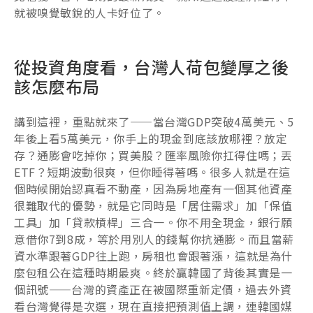
就被嗅覺敏銳的人卡好位了。
從投資角度看，台灣人荷包變厚之後
該怎麼布局
講到這裡，重點就來了——當台灣GDP突破4萬美元、5
年後上看5萬美元，你手上的現金到底該放哪裡？放定
存？通膨會吃掉你；買美股？匯率風險你扛得住嗎；丟
ETF？短期波動很爽，但你睡得著嗎。很多人就是在這
個時候開始認真看不動產，因為房地產有一個其他資產
很難取代的優勢，就是它同時是「居住需求」加「保值
工具」加「貸款槓桿」三合一。你不用全現金，銀行願
意借你7到8成，等於用別人的錢幫你抗通膨。而且當薪
資水準跟著GDP往上跑，房租也會跟著漲，這就是為什
麼包租公在這種時期最爽。終於贏韓國了背後其實是一
個訊號——台灣的資產正在被國際重新定價，過去外資
看台灣覺得是次選，現在直接把預測值上調，連韓國媒