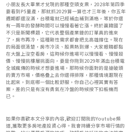
小朋友長大畢業才兌現的那種空頭支票，2028年第四季
要看到P5量產，那就抓2029算一算也才三年後，你五年
週期都還沒滿，台積電就已經補血補到滿格，等於你還
有一兩年的發酵時間可以慢慢看著它漲。終於贏韓國了
不只是新聞標題，它代表整個產業鏈的訂單真的進來
了，房市再冷，這種剛性需求都會把北高雄撐住。現在
的局面很清楚，房市冷淡、股票熱到爆、大家眼睛都黏
在大盤上沒空看房，這時候你進場可以慢慢看、慢慢殺
價、慢慢挑樓層挑面向，要是你拖到2029年滿血台積電
全城瘋傳的時候才想要進場，那時候你面對的是搶破頭
的賣方市場，價格疊上去你還得排隊，那種情境跟現在
比起來，到底哪一個比較舒服，你自己心裡其實有答
案，差的只是有沒有勇氣在冷盤的時候按下扣板機而
已。
如果你喜歡本文分享的內容,歡迎訂閱我的Youtube頻
道,獲取更多房地產投資心得。我會持續分享市場行情的