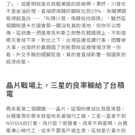
了」，這擺明就是在挑戰美國的底線啊。果然，川普也
不是省油的燈，直接把南韓的關稅拉到25%，新聞標題
寫得超直白——「叫陣川普，南韓自找麻煩」。雖然這
個關稅還卡在國會那一關沒有真的落地，但你可以想
像，這就像一把達摩克利斯之劍懸在韓國頭上，不知道
哪天會掉下來。對比之下，台灣這邊低調行事，悶聲做
大事，台灣終於贏韓國了的態勢就這樣慢慢浮現。你
看，外交手腕的細膩程度，真的會直接影響一個國家的
經濟命脈。
晶片戰場上，三星的良率輸給了台積
電
再來看第二個關鍵——晶片。這個你應該比我還清楚，
台積電現在根本就是地表最強代工廠。三星一直拿不到
NVIDIA的訂單，為什麼？很簡單，良率不夠看啊。台積
電專心做代工，從來不跟客戶搶生意，這就是它最大的