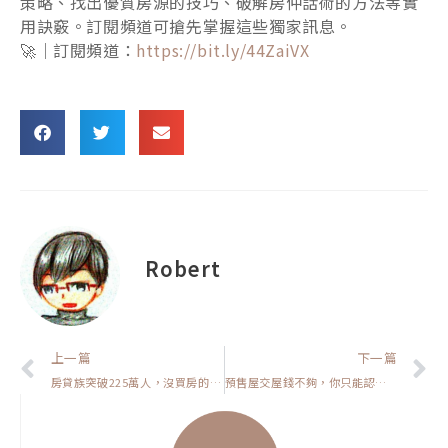
策略、找出優質房源的技巧、破解房仲話術的方法等實
用訣竅。訂閱頻道可搶先掌握這些獨家訊息。
🚀｜訂閱頻道：
https://bit.ly/44ZaiVX
Robert
上一頁
上一篇
下一篇
房貸族突破225萬人，沒買房的你反而更危險？【房貸一族拚買房】
預售屋交屋錢不夠，你只能認賠嗎？【我真的好想買房子】