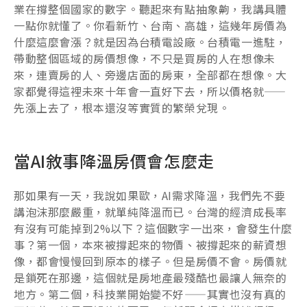
業在撐整個國家的數字。聽起來有點抽象齁，我講具體
一點你就懂了。你看新竹、台南、高雄，這幾年房價為
什麼這麼會漲？就是因為台積電設廠。台積電一進駐，
帶動整個區域的房價想像，不只是買房的人在想像未
來，連賣房的人、旁邊店面的房東，全部都在想像。大
家都覺得這裡未來十年會一直好下去，所以價格就——
先漲上去了，根本還沒等實質的繁榮兌現。
當AI敘事降溫房價會怎麼走
那如果有一天，我說如果歐，AI需求降溫，我們先不要
講泡沫那麼嚴重，就單純降溫而已。台灣的經濟成長率
有沒有可能掉到2%以下？這個數字一出來，會發生什麼
事？第一個，本來被撐起來的物價、被撐起來的薪資想
像，都會慢慢回到原本的樣子。但是房價不會。房價就
是鎖死在那邊，這個就是房地產最殘酷也最讓人無奈的
地方。第二個，科技業開始變不好——其實也沒有真的