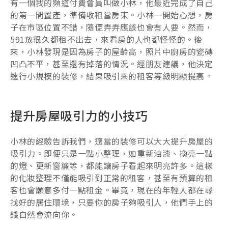
有一個我的頻道付費會員叫做小林，他最近完成了自己
的第一間置產，準備收租當房東。小林一開始心想，房
子在市區位置不錯，隨便弄弄應該也會有人要。然而，
591放很久都租不出去，來看房的人也都怪怪的。後
來，小林發現是因為房子的屋齡高，照片中廚房的瓷磚
凹凸不平，甚至還有掉落的情況。經朋友建議，他決定
進行小規模的裝修，結果吸引來的租客等級明顯提高。
提升房屋吸引力的小技巧
小林的經驗告訴我們，適當的裝修可以大大提升房屋的
吸引力。即便只是一點小整理，如重新油漆、換亮一點
的燈、更新窗簾等，都能讓房子看起來明亮許多。這樣
的化妝整理不僅能吸引到正常的租客，甚至有預算的租
客也會願意多付一點租金。畢竟，現在的年輕人都在尋
找好的居住環境，只要你的房子夠吸引人，他們手上的
錢自然會流向你。