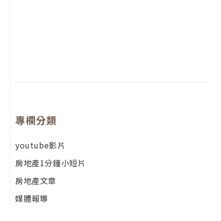
2
年
月
尚
留
專欄分類
youtube影片
房地產1分鐘小短片
房地產文章
媒體報導