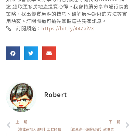
道,獲取更多房地產投資心得。我會持續分享市場行情的
策略、找出優質房源的技巧、破解房仲話術的方法等實
用訣竅。訂閱頻道可搶先掌握這些獨家訊息。
🚀｜訂閱頻道：
https://bit.ly/44ZaiVX
Robert
上一頁
上一篇
下一篇
【高雄在地人閒聊】工程師租屋熱區曝光！想置產當房東必看
【置產客不說的秘密】越晚買房真的更有利？用「投報率公式」告訴你為什麼先買股反而不划算！