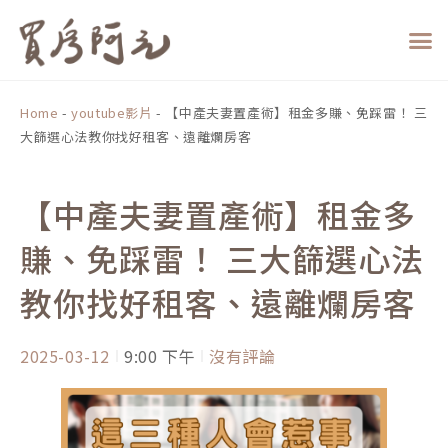
跳
至
主
要
內
Home
-
youtube影片
-
【中產夫妻置產術】租金多賺、免踩雷！ 三
容
大篩選心法教你找好租客、遠離爛房客
【中產夫妻置產術】租金多
賺、免踩雷！ 三大篩選心法
教你找好租客、遠離爛房客
2025-03-12
9:00 下午
沒有評論