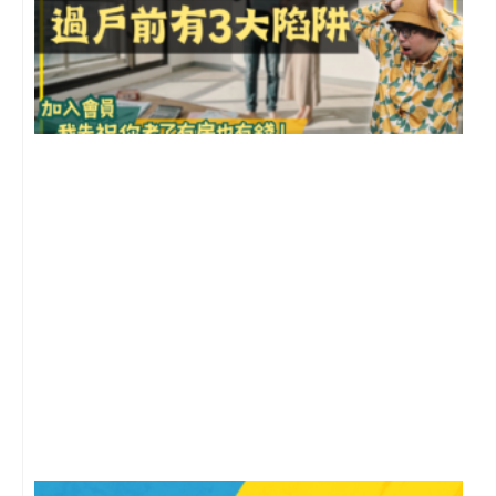
前
2
年
月
尚
留