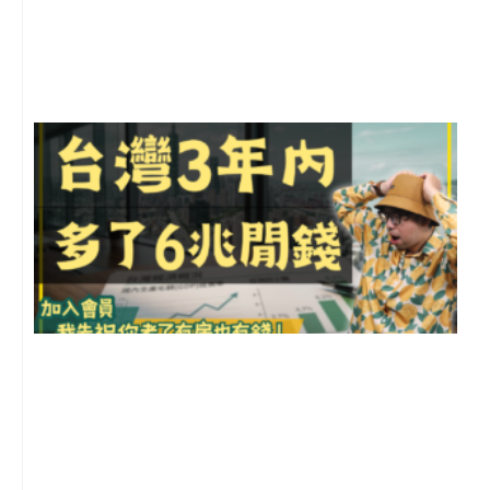
月
尚
留
G
2
年
月