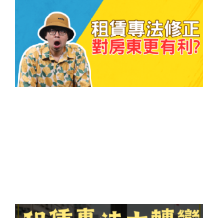
2
年
月
尚
留