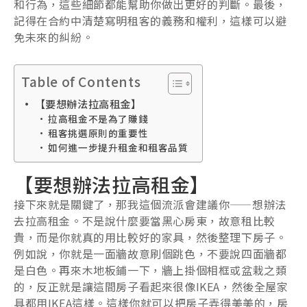
和行為，這些細節都能幫助你做出更好的判斷。最後，
記得在合約中清楚寫明租客的義務和權利，這樣可以避
免未來的糾紛。
Table of Contents
【要想辦法拉高租金】
拉高租金不是為了賺錢
租客挑選原則的重要性
如何進一步提升租金和租客品質
【要想辦法拉高租金】
接下來就是關鍵了，那我這個流派會建議你——想辦法
去拉高租金。不是說什麼要當黑心房東，故意租比較
貴，而是你就真的用比較好的家具，然後整理下房子。
例如說，你就是一面牆故意刷個跳色，不要說四面牆都
是白色。再來木地板鋪一下，牆上掛個相框或盆栽之類
的，反正就是讓這間房子看起來很像IKEA，然後全屋家
具都用IKEA這樣。這樣你就可以把房子弄得美美的，房