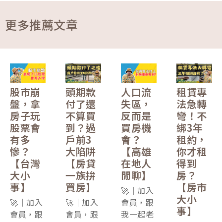
更多推薦文章
股市崩
頭期款
人口流
租賃專
盤，拿
付了還
失區，
法急轉
房子玩
不算買
反而是
彎！不
股票會
到？過
買房機
綁3年
有多
戶前3
會？
租約，
慘？
大陷阱
【高雄
你才租
【台灣
【房貸
在地人
得到
大小
一族拚
閒聊】
房？
事】
買房】
【房市
🚀｜加入
大小
🚀｜加入
🚀｜加入
會員，跟
事】
會員，跟
會員，跟
我一起老