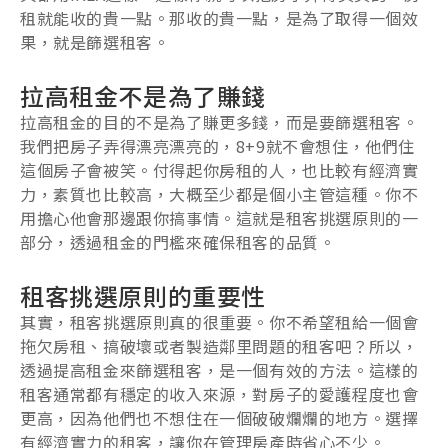
租就能收的貴一點。那收的貴一點，是為了取得一個效
果，就是篩選租客。
拉高租金不是為了賺錢
拉高租金的目的不是為了賺更多錢，而是要篩選租客。
我們把房子弄得漂亮漂亮的，8+9就不會想住，他們住
這個房子會被笑。付得起你房租的人，也比較有經濟實
力，素質也比較高，大概至少都是個小主管這種。你不
用擔心他會那邊跟你搞事情。這就是租客挑選原則的一
部分，透過租金的門檻來確保租客的品質。
租客挑選原則的重要性
其實，租客挑選原則真的很重要。你不希望租給一個會
拖欠房租、搞破壞或者製造鄰里問題的租客吧？所以，
透過提高租金來篩選租客，是一個有效的方法。這樣的
租客通常都有穩定的收入來源，對房子的愛護程度也會
更高，因為他們也不想住在一個破破爛爛的地方。選擇
有經濟實力的租客，讓你在管理房產時省心不少。