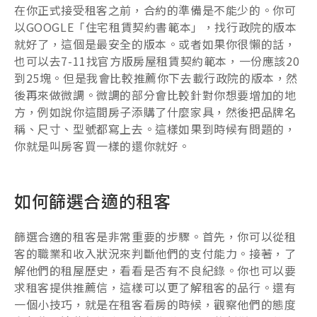
在你正式接受租客之前，合約的準備是不能少的。你可
以GOOGLE「住宅租賃契約書範本」，找行政院的版本
就好了，這個是最安全的版本。或者如果你很懶的話，
也可以去7-11找官方版房屋租賃契約範本，一份應該20
到25塊。但是我會比較推薦你下去載行政院的版本，然
後再來做微調。微調的部分會比較針對你想要增加的地
方，例如說你這間房子添購了什麼家具，然後把品牌名
稱、尺寸、型號都寫上去。這樣如果到時候有問題的，
你就是叫房客買一樣的還你就好。
如何篩選合適的租客
篩選合適的租客是非常重要的步驟。首先，你可以從租
客的職業和收入狀況來判斷他們的支付能力。接著，了
解他們的租屋歷史，看看是否有不良紀錄。你也可以要
求租客提供推薦信，這樣可以更了解租客的品行。還有
一個小技巧，就是在租客看房的時候，觀察他們的態度