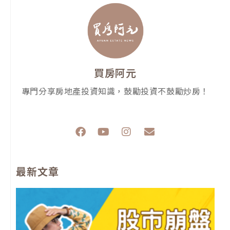
買房阿元
專門分享房地產投資知識，鼓勵投資不鼓勵炒房！
F
Y
I
E
a
o
n
n
c
u
s
v
e
t
t
e
最新文章
b
u
a
l
o
b
g
o
o
e
r
p
k
a
e
m