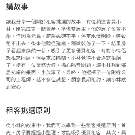
講故事
讓我分享一個關於租客挑選的故事。有位頻道會員小
林，剛完成第一間置產，準備當房東。他的房子位置不
錯，但因為老舊，廚房磁磚不平，浴室水漬明顯，導致
租不出去。後來他聽從建議，稍微裝修了一下，結果房
子看起來煥然一新，吸引了更多優質租客。有對小情侶
想租來同居，但要求加隔間，小林覺得不合適就拒絕
了。還有一位業務大叔，擔心隔音問題，讓小林想到鄰
居抗議的畫面，也放棄了。最終，他選擇了一位附近公
司的工程師，話不多但誠懇，願意長期租約，讓小林感
到安心。
租客挑選原則
從小林的故事中，我們可以學到一些租客挑選原則。首
先，房子要經過小整理，才能吸引優質租客。其次，與