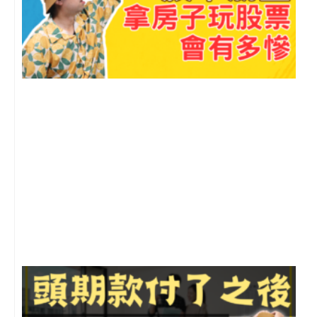
2
年
月
尚
留