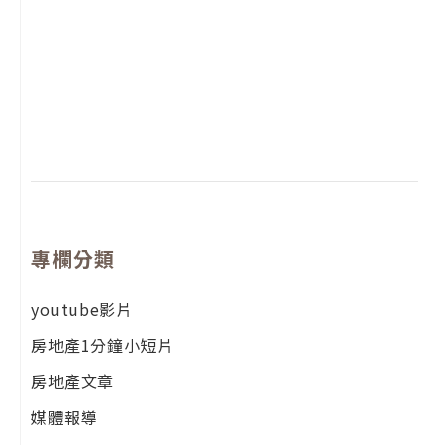
2
年
月
尚
留
專欄分類
youtube影片
房地產1分鐘小短片
房地產文章
媒體報導