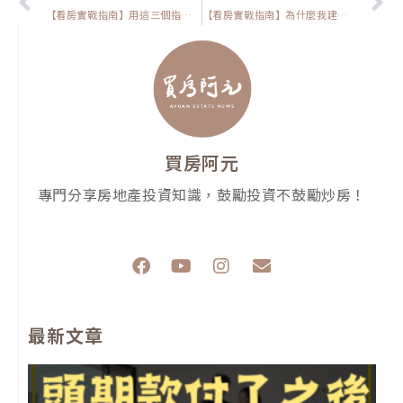
【看房實戰指南】用這三個指標來判斷「買房時機」，讓你精準抓住市場低點購入！
【看房實戰指南】為什麼我建議你要看管委會的條例，不看你會後悔終身
買房阿元
專門分享房地產投資知識，鼓勵投資不鼓勵炒房！
F
Y
I
E
a
o
n
n
c
u
s
v
e
t
t
e
最新文章
b
u
a
l
o
b
g
o
o
e
r
p
k
a
e