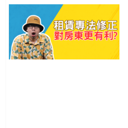
2
年
月
尚
留