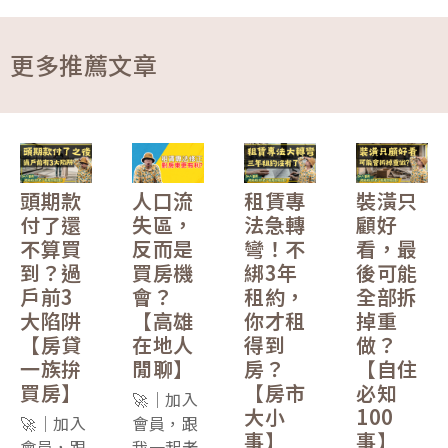
更多推薦文章
頭期款
人口流
租賃專
裝潢只
付了還
失區，
法急轉
顧好
不算買
反而是
彎！不
看，最
到？過
買房機
綁3年
後可能
戶前3
會？
租約，
全部拆
大陷阱
【高雄
你才租
掉重
【房貸
在地人
得到
做？
一族拚
閒聊】
房？
【自住
買房】
【房市
必知
🚀｜加入
大小
100
🚀｜加入
會員，跟
事】
事】
會員，跟
我一起老