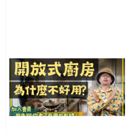
2
年
月
尚
留