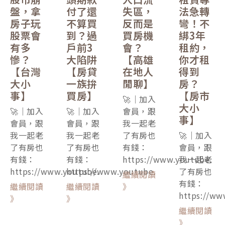
盤，拿
付了還
失區，
法急轉
房子玩
不算買
反而是
彎！不
股票會
到？過
買房機
綁3年
有多
戶前3
會？
租約，
慘？
大陷阱
【高雄
你才租
【台灣
【房貸
在地人
得到
大小
一族拚
閒聊】
房？
事】
買房】
【房市
🚀｜加入
大小
🚀｜加入
🚀｜加入
會員，跟
事】
會員，跟
會員，跟
我一起老
我一起老
我一起老
了有房也
🚀｜加入
了有房也
了有房也
有錢：
會員，跟
有錢：
有錢：
https://www.youtube.
我一起老
https://www.youtube.
https://www.youtube.
了有房也
繼續閱讀
有錢：
繼續閱讀
繼續閱讀
》
https://ww
》
》
繼續閱讀
》