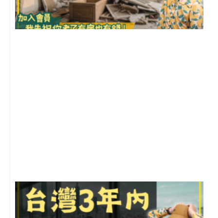
1
2
年
月
尚
留
G