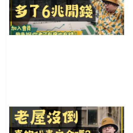
2
年
月
尚
留