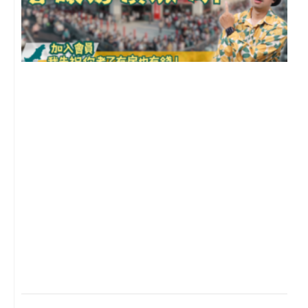
2
年
月
尚
留