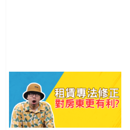
2
年
月
尚
留