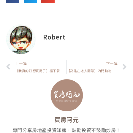
Robert
上一頁
上一篇
下一篇
【我真的好想買房子】樓下餐飲=嫌惡設施？油煙、噪音、蟑螂，3 大隱藏危機 你能接受嗎?
【高雄在地人閒聊】內門動物園＋台86延伸！房價要會噴嗎？你要置產的話，我是這樣看
買房阿元
專門分享房地產投資知識，鼓勵投資不鼓勵炒房！