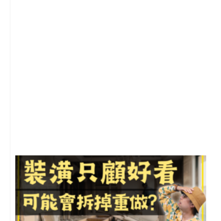
2
年
月
尚
留