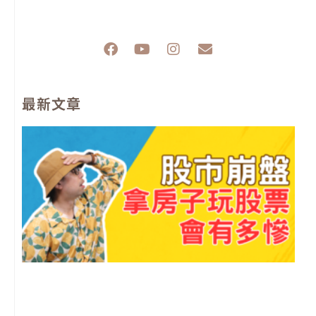
F
Y
I
E
a
o
n
n
c
u
s
v
e
t
t
e
最新文章
b
u
a
l
o
b
g
o
o
e
r
p
k
a
e
m