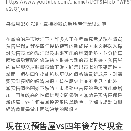
https://www.youtube.com/channel/UCTSI4hsbf7WP5
e2sQ/join
每個月250塊錢，直接抄我的房地產作業很划算
在當前的房市狀況下，許多人正在考慮究竟是現在購買
預售屋還是等待四年後撿便宜的新成屋。本文將深入探
討預售市場的現況以及未來可能的經濟走勢，並分析這
兩種購房策略的優缺點。根據最新的市場數據，預售屋
的看屋與交屋數量持續下滑，顯示出市場的不確定性。
然而，期待四年後能夠以更低的價格購買新成屋，則需
要預測長期的經濟衰退，這在歷史上並不常見。此外，
當預售價格開始下跌時，市場對中古屋的需求可能會增
加，因其較高的性價比與空間優勢。無論是預售屋還是
新成屋，各自都有其投資風險與機會，了解市場動向與
經濟背景是做出明智決策的關鍵。
現在買預售屋vs四年後存好現金