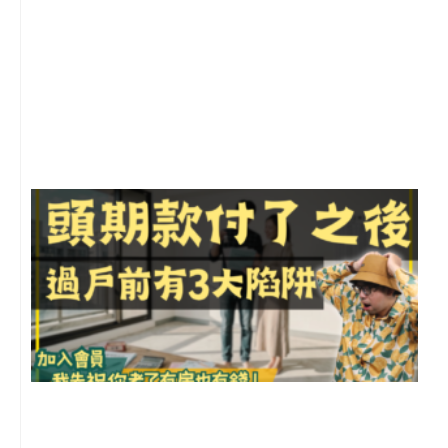
2
年
月
尚
留
前