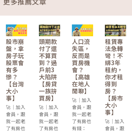
更多推薦文章
股市崩
頭期款
人口流
租賃專
盤，拿
付了還
失區，
法急轉
房子玩
不算買
反而是
彎！不
股票會
到？過
買房機
綁3年
有多
戶前3
會？
租約，
慘？
大陷阱
【高雄
你才租
【台灣
【房貸
在地人
得到
大小
一族拚
閒聊】
房？
事】
買房】
【房市
🚀｜加入
大小
🚀｜加入
🚀｜加入
會員，跟
事】
會員，跟
會員，跟
我一起老
我一起老
我一起老
了有房也
🚀｜加入
了有房也
了有房也
有錢：
會員，跟