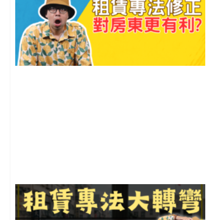
2
年
月
尚
留