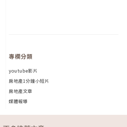
年
月
尚
留
專欄分類
youtube影片
房地產1分鐘小短片
房地產文章
媒體報導