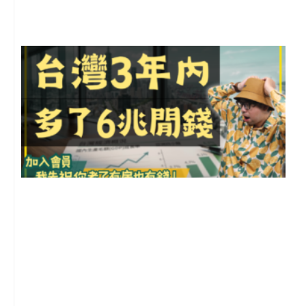
留
G
2
年
月
尚
留