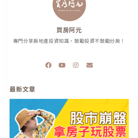
買房阿元
專門分享房地產投資知識，鼓勵投資不鼓勵炒房！
F
Y
I
E
a
o
n
n
c
u
s
v
e
t
t
e
最新文章
b
u
a
l
o
b
g
o
o
e
r
p
k
a
e
m