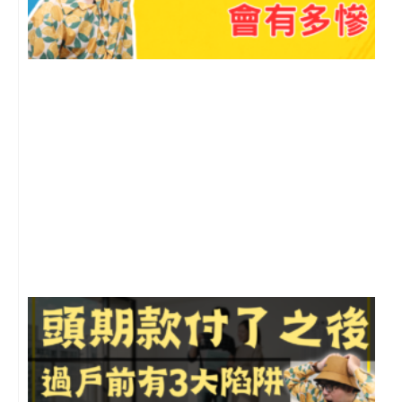
2
年
月
尚
留