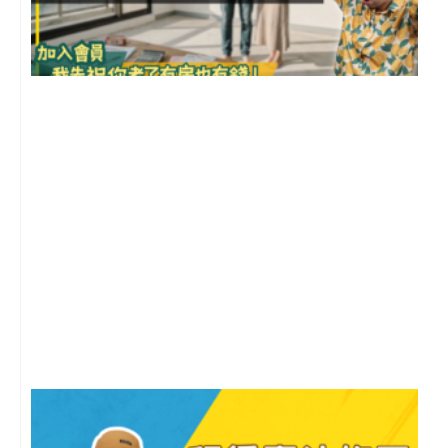
前
2
年
月
尚
留