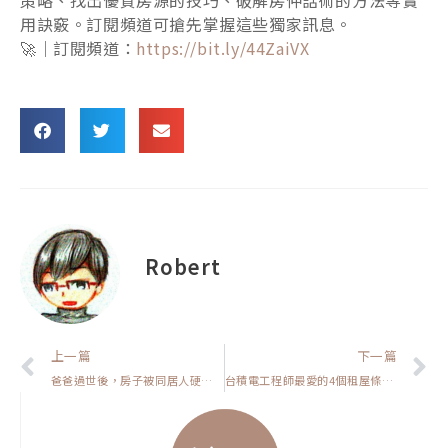
用訣竅。訂閱頻道可搶先掌握這些獨家訊息。
🚀｜訂閱頻道：
https://bit.ly/44ZaiVX
Robert
上一頁
上一篇
下一篇
爸爸過世後，房子被同居人硬占？你要怎麼守住自己的權益【房市保命符】
台積電工程師最愛的4個租屋條件！挑對這幾點，他就會來租你的房子【高雄在地人閒聊】