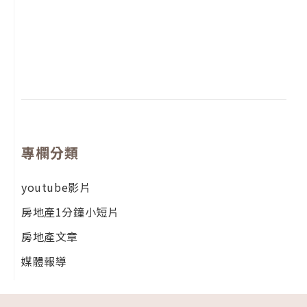
2
年
月
尚
留
專欄分類
youtube影片
房地產1分鐘小短片
房地產文章
媒體報導