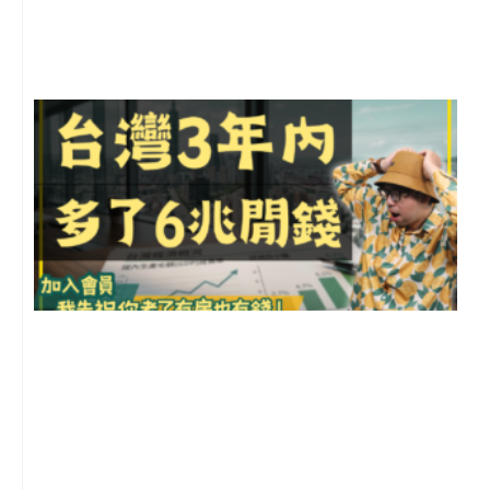
尚
留
G
2
年
月