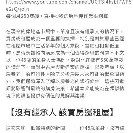
https://www.youtube.com/channel/UCTSI4hsbf7WP5
e2sQ/join
每個月250塊錢，直接抄我的房地產作業很划算
在現今的房地產市場中，單身且沒有繼承人的情況下，
買房或租屋成為一個重要的抉擇。特別是對於那些已經
在租屋市場中生活多年的個人來說，當房租相對低廉
時，是否應該轉向購房成為一個值得深思的問題。本文
以一位45歲的單身人士為例，探討他在擁有550萬存款
的情況下，面對中古屋與新建案的選擇，以及考慮「以
房養老」的可行性。除了分析房屋未來可能的繼承問題
外，我們還將深入了解以房養老的銀行條件，這些因素
都將影響到最終的購房決策。希望本文能夠為在類似情
境下的讀者提供有價值的見解與建議。
【沒有繼承人 該買房還租屋】
這次來聊一個蠻特別的新聞——一位45歲單身、沒有繼