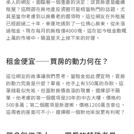
承人的網友，面臨著一個重要的決定：該買房還是繼續
租屋？這問題在房地產投資圈可是相當熱門的話題，尤
其是當你考慮到以房養老的選項時。這位網友在外租屋
已經超過二十年，幸運地遇到了一位佛心房東，從未漲
過租金。現在每月的房租僅4000塊，這在如今租金動輒
上萬的市場中，簡直是天上掉下來的好運。
租金便宜——買房的動力何在？
這位網友的故事讓我們思考，當租金如此便宜時，買房
的動力究竟是什麼？畢竟，他手上有550萬的存款，這
筆錢看似充裕，但面對房價高漲的現實，選擇卻不簡
單。他考慮的第一個選項是30年的中古大樓，價格約
500多萬；第二個選項是新建案，價格1200萬含車位。
這兩者的差距可不小，選擇哪一個對他來說更有利呢？