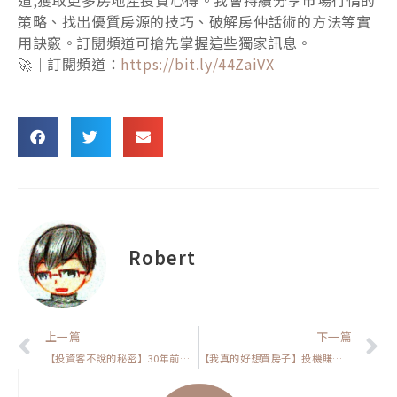
策略、找出優質房源的技巧、破解房仲話術的方法等實
用訣竅。訂閱頻道可搶先掌握這些獨家訊息。
🚀｜訂閱頻道：
https://bit.ly/44ZaiVX
Robert
上一頁
上一篇
下一篇
【投資客不說的秘密】30年前買房，現在變成資產階級的關鍵原因揭露！
【我真的好想買房子】投機賺房夢？37歲水電師傅賠光300萬的真實故事！