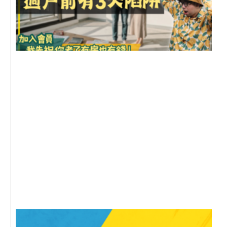
前
2
年
月
尚
留