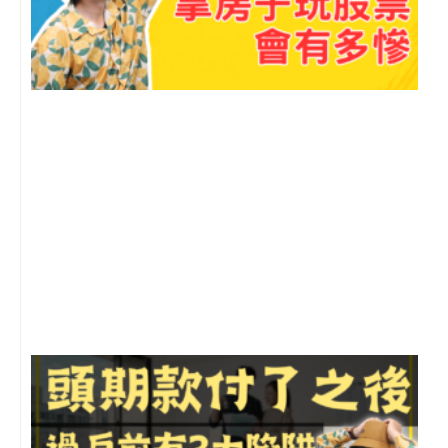
2
年
月
尚
留