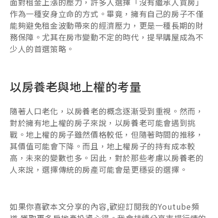
面對租金上漲的壓力，許多人選擇「沒有繼承人買房」
作為一種安身立命的方式。畢竟，擁有自己的房子不僅
能夠避免租金波動帶來的經濟壓力，更是一種長期的財
務保障。尤其在房市變動不定的時代，提早購屋成為不
少人的首選策略。
以房養老與地上權的考量
隨著人口老化，以房養老的概念逐漸受到重視。然而，
對於擁有地上權的房子來說，以房養老可能會遇到挑
戰。地上權的房子雖然價格較低，但隨著時間的推移，
其價值可能會下降。而且，地上權房子的持有成本較
高，未來的變數也多。因此，對於那些考慮以房養老的
人來說，選擇傳統的房產可能會是更穩妥的選擇。
如果你喜歡本文分享的內容,歡迎訂閱我的Youtube頻
道,獲取更多房地產投資心得。我會持續分享市場行情的