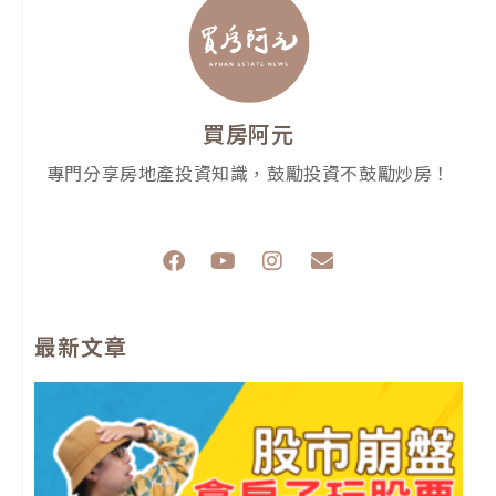
買房阿元
專門分享房地產投資知識，鼓勵投資不鼓勵炒房！
F
Y
I
E
a
o
n
n
c
u
s
v
e
t
t
e
最新文章
b
u
a
l
o
b
g
o
o
e
r
p
k
a
e
m