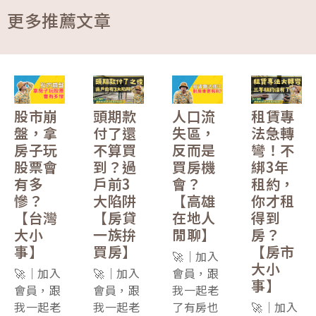
更多推薦文章
股市崩
頭期款
人口流
租賃專
盤，拿
付了還
失區，
法急轉
房子玩
不算買
反而是
彎！不
股票會
到？過
買房機
綁3年
有多
戶前3
會？
租約，
慘？
大陷阱
【高雄
你才租
【台灣
【房貸
在地人
得到
大小
一族拚
閒聊】
房？
事】
買房】
【房市
🚀｜加入
大小
🚀｜加入
🚀｜加入
會員，跟
事】
會員，跟
會員，跟
我一起老
我一起老
我一起老
了有房也
🚀｜加入