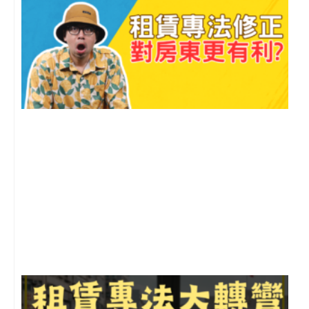
2
年
月
尚
留