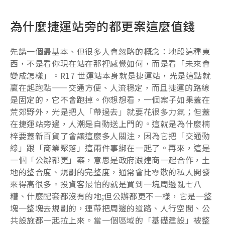
為什麼捷運站旁的都更案這麼值錢
先講一個最基本、但很多人會忽略的概念：地段這種東
西，不是看你現在站在那裡感覺如何，而是看「未來會
變成怎樣」。R17 世運站本身就是捷運站，光是這點就
贏在起跑點——交通方便、人流穩定，而且捷運的路線
是固定的，它不會跑掉。你想想看，一個案子如果蓋在
荒郊野外，光是把人「帶過去」就要花很多力氣；但蓋
在捷運站旁邊，人潮是自動送上門的。這就是為什麼楠
梓要蓋新百貨了會讓這麼多人關注，因為它把「交通動
線」跟「商業聚落」這兩件事綁在一起了。再來，這是
一個「公辦都更」案，意思是政府跟建商一起合作，土
地的整合度、規劃的完整度，通常會比零散的私人開發
來得高很多。投資客最怕的就是買到一塊周邊亂七八
糟、什麼配套都沒有的地;但公辦都更不一樣，它是一整
塊一整塊去規劃的，連帶把周邊的道路、人行空間、公
共設施都一起拉上來。當一個區域的「基礎建設」被整