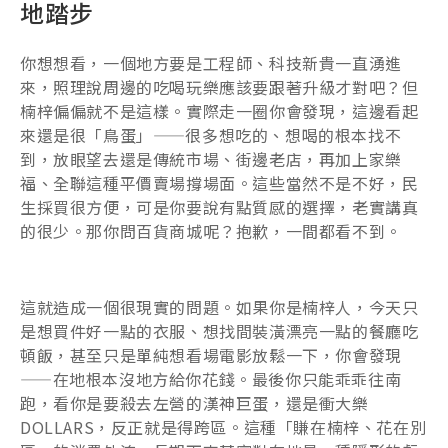
地踏步
你想想看，一個地方要是工程師、科技新貴一直湧進
來，照理說周邊的吃喝玩樂應該要跟著升級才對吧？但
楠梓偏偏就不是這樣。實際走一圈你會發現，這邊看起
來還是很「鳥蛋」——很多想吃的、想喝的根本找不
到，放眼望去還是傳統市場、街邊老店，再加上家樂
福、全聯這種平價賣場撐場面。這些當然不是不好，民
生採買很方便，可是你要說有點質感的選擇，老實講真
的很少。那你問百貨商城呢？抱歉，一間都看不到。
這就造成一個很現實的問題。如果你是楠梓人，今天只
是想買件好一點的衣服、想找間裝潢漂亮一點的餐廳吃
頓飯，甚至只是單純想看場電影放鬆一下，你會發現
——在地根本沒地方給你花錢。最後你只能乖乖往南
跑，看你是要殺去左營的漢神巨蛋，還是衝大樂
DOLLARS，反正就是得跨區。這種「賺在楠梓、花在別