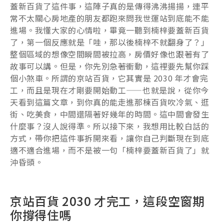
蓋新百貨了這件事，這陣子真的是傳得沸沸揚揚，連平
常不太關心房地產的朋友都跑來問我世運站到底能不能
進場。我懂大家的心情啦，畢竟一聽到楠梓要蓋新百貨
了，第一個反應就是「哇，那以後楠梓不就翻身了？」
整個區域的想像空間瞬間被拉高，房價好像也跟著有了
故事可以講。但是，你先別急著衝動，這裡要先幫你踩
個小煞車。所謂的京站百貨，它其實是 2030 年才會完
工，而且是現在才剛要開始動工——也就是說，從你今
天看到這篇文章，到你真的能走進那棟百貨吹冷氣、逛
街、吃美食，中間還隔著好幾年的時間。這中間會發生
什麼事？沒人說得準。所以接下來，我想用比較白話的
方式，帶你把這件事拆開來看，讓你自己判斷現在到底
適不適合進場，而不是被一句「楠梓要蓋新百貨了」就
沖昏頭。
京站百貨 2030 才完工，這段空窗期
你撐得住嗎