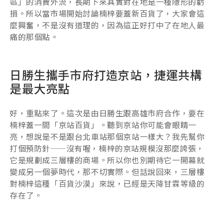
區」的消費外流，長期下來其實對在地是一種隱形的虧
損。所以當市場開始討論楠梓要蓋新百貨了，大家會這
麼興奮，不是沒有道理的，因為這正好打中了在地人最
痛的那個點。
日勝生攜手市府打造京站，捷運共構
是最大亮點
好，重點來了。這次是由日勝生跟高雄市府合作，要在
楠梓蓋一間「京站百貨」。聽到京站你可能會眼睛一
亮，想說是不是跟台北車站那個京站一樣大？我先幫你
打個預防針——沒有喔，楠梓的京站規模沒那麼誇張，
它是規劃成三層樓的商場。所以你也別期待它一開幕就
變成另一個夢時代，那不切實際。但話說回來，三層樓
對楠梓這種「百貨沙漠」來說，已經是天降甘霖等級的
存在了。