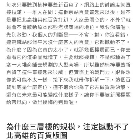
每次只要聽到楠梓要蓋新百貨了，網路上的討論度就直
接拉滿，一堆人在問：這個京站百貨蓋起來以後，是不
是要把北高雄其他百貨打趴？大家最關心的，不外乎就
是會不會撼動原本那些老牌商場的地位。我跟你講喔，
先別激動，我個人的判斷是——不會。對，你沒看錯，
連高鐵站那個平常沒什麼客人的百貨，它都撼動不了。
為什麼？因為它真的太小了，就那幾個樓層而已。你去
看看它的渲染圖就懂了，主要就那幾棟，不是那種為了
塞一大堆商鋪去規劃的大型商場。所以雖然楠梓要蓋新
百貨了這件事聽起來很威，但實際上的戰鬥力，跟你想
像的可能不太一樣。接下來我就帶你拆解一下，這個百
貨到底是什麼定位、適不適合你為了它去做買房決策、
還有它未來最可能變成什麼樣子，讓你不要被新聞標題
給帶風向，做出後悔的判斷喔。
為什麼三層樓的規模，注定撼動不了
北高雄的百貨版圖