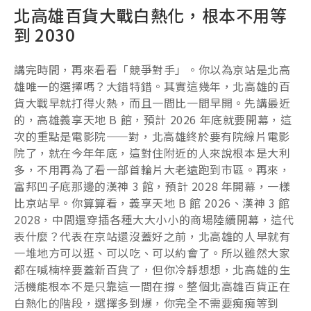
北高雄百貨大戰白熱化，根本不用等
到 2030
講完時間，再來看看「競爭對手」。你以為京站是北高
雄唯一的選擇嗎？大錯特錯。其實這幾年，北高雄的百
貨大戰早就打得火熱，而且一間比一間早開。先講最近
的，高雄義享天地 B 館，預計 2026 年底就要開幕，這
次的重點是電影院——對，北高雄終於要有院線片電影
院了，就在今年年底，這對住附近的人來說根本是大利
多，不用再為了看一部首輪片大老遠跑到市區。再來，
富邦凹子底那邊的漢神 3 館，預計 2028 年開幕，一樣
比京站早。你算算看，義享天地 B 館 2026、漢神 3 館
2028，中間還穿插各種大大小小的商場陸續開幕，這代
表什麼？代表在京站還沒蓋好之前，北高雄的人早就有
一堆地方可以逛、可以吃、可以約會了。所以雖然大家
都在喊楠梓要蓋新百貨了，但你冷靜想想，北高雄的生
活機能根本不是只靠這一間在撐。整個北高雄百貨正在
白熱化的階段，選擇多到爆，你完全不需要痴痴等到