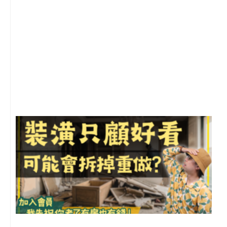
2
年
月
尚
留