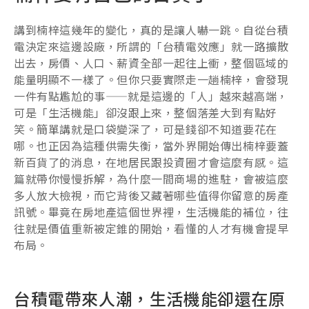
講到楠梓這幾年的變化，真的是讓人嚇一跳。自從台積
電決定來這邊設廠，所謂的「台積電效應」就一路擴散
出去，房價、人口、薪資全部一起往上衝，整個區域的
能量明顯不一樣了。但你只要實際走一趟楠梓，會發現
一件有點尷尬的事——就是這邊的「人」越來越高端，
可是「生活機能」卻沒跟上來，整個落差大到有點好
笑。簡單講就是口袋變深了，可是錢卻不知道要花在
哪。也正因為這種供需失衡，當外界開始傳出楠梓要蓋
新百貨了的消息，在地居民跟投資圈才會這麼有感。這
篇就帶你慢慢拆解，為什麼一間商場的進駐，會被這麼
多人放大檢視，而它背後又藏著哪些值得你留意的房產
訊號。畢竟在房地產這個世界裡，生活機能的補位，往
往就是價值重新被定錐的開始，看懂的人才有機會提早
布局。
台積電帶來人潮，生活機能卻還在原