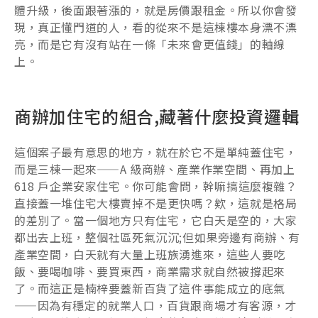
體升級，後面跟著漲的，就是房價跟租金。所以你會發
現，真正懂門道的人，看的從來不是這棟樓本身漂不漂
亮，而是它有沒有站在一條「未來會更值錢」的軸線
上。
商辦加住宅的組合,藏著什麼投資邏輯
這個案子最有意思的地方，就在於它不是單純蓋住宅，
而是三棟一起來——A 級商辦、產業作業空間、再加上
618 戶企業安家住宅。你可能會問，幹嘛搞這麼複雜？
直接蓋一堆住宅大樓賣掉不是更快嗎？欸，這就是格局
的差別了。當一個地方只有住宅，它白天是空的，大家
都出去上班，整個社區死氣沉沉;但如果旁邊有商辦、有
產業空間，白天就有大量上班族湧進來，這些人要吃
飯、要喝咖啡、要買東西，商業需求就自然被撐起來
了。而這正是楠梓要蓋新百貨了這件事能成立的底氣
——因為有穩定的就業人口，百貨跟商場才有客源，才