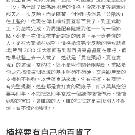
一段。為什麼？因為房地產的價格，從來不是等到蓋好
那天才一次反映，而是隨著一個個利多消息「分階段」
往上墊的。從現在傳出楠梓要蓋新百貨了，到正式動
工、到結構完成、到周邊配套陸續到位——每一個節
點，都是一次價值被重新認定的機會。早一步看懂的
人，是在大家還在觀望、價格還沒完全反映的時候就進
場;等到 2030 年大家都看到新百貨亮晶晶開在那裡，價
格早就墊上去一大截了。這就是「買在預期、賣在實
現」的道理。當然啦，這不是叫你閉著眼睛衝，重點是
你要先搞懂這個區域的基本盤夠不夠硬、交通跟產業的
支撐夠不夠強。以世運京站來說，它有捷運、有商辦、
有完整規劃，這些都是實打實的硬底子。所以與其抱怨
要等四年，不如把這四年當成一個讓你慢慢佈局、慢慢
觀察的窗口。會賺錢的人，賺的往往就是這段別人不耐
煩、看不懂的時間財。
楠梓要有自己的百貨了