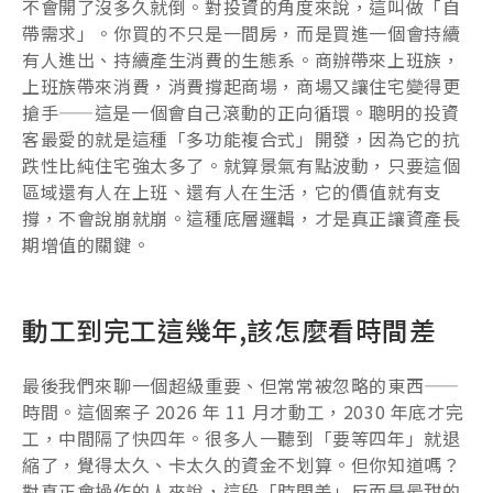
不會開了沒多久就倒。對投資的角度來說，這叫做「自
帶需求」。你買的不只是一間房，而是買進一個會持續
有人進出、持續產生消費的生態系。商辦帶來上班族，
上班族帶來消費，消費撐起商場，商場又讓住宅變得更
搶手——這是一個會自己滾動的正向循環。聰明的投資
客最愛的就是這種「多功能複合式」開發，因為它的抗
跌性比純住宅強太多了。就算景氣有點波動，只要這個
區域還有人在上班、還有人在生活，它的價值就有支
撐，不會說崩就崩。這種底層邏輯，才是真正讓資產長
期增值的關鍵。
動工到完工這幾年,該怎麼看時間差
最後我們來聊一個超級重要、但常常被忽略的東西——
時間。這個案子 2026 年 11 月才動工，2030 年底才完
工，中間隔了快四年。很多人一聽到「要等四年」就退
縮了，覺得太久、卡太久的資金不划算。但你知道嗎？
對真正會操作的人來說，這段「時間差」反而是最甜的