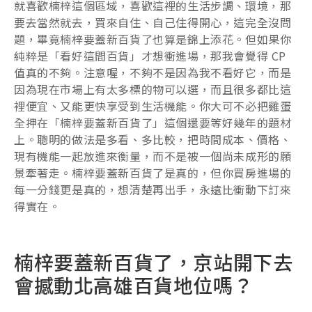
就喜歡楠梓這個區域，喜歡這裡的生活步調、環境，那
要去當然就去，買來自住、自己住得開心，這完全沒問
題，畢竟楠梓要蓋新百貨了也算是錦上添花。但如果你
純粹是「看好這間百貨」才想衝進場，那我會覺得 CP
值真的不夠。注意喔，不夠不是因為我不看好它，而是
因為現在市場上有太多標的物可以選，而且很多都比這
裡便宜、又能更快享受到生活機能。你大可不必把雞蛋
全押在「楠梓要蓋新百貨了」這個還要等好幾年的題材
上。聰明的做法是多看、多比較，把時間成本、價格、
現有機能一起放進來衡量，而不是被一個尚未成形的願
景牽著走。楠梓要蓋新百貨了是真的，但你買房進場的
每一分錢更是真的，想清楚再出手，永遠比衝動下訂來
得實在。
楠梓要蓋新百貨了，京站開下去
會撼動北高雄百貨地位嗎？