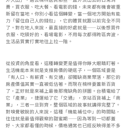
費，買衣服、吃大餐、看電影的錢，未來都有機會被重
新留在當地。你別小看這個轉變，當一個地方開始有能
力「留住自己人的錢包」，它的體質就跟以前完全不同
了。對在地人來說，最直接的好處就是——以後想買件
衣服、吃頓好的、看場電影，不用每次都得跨區奔波，
生活品質實打實地往上拉一階。
從投資的角度看，這種轉變更是值得你睜大眼睛盯著。
生活機能本來就是支撐房價的硬底子，一個區域要是
「有人口、有薪資、有交通」卻獨缺商業聚落，那它的
房產價值其實一直被低估著。而現在楠梓要蓋新百貨
了，正好就是來補上最後那塊缺角的拼圖。台積電給了
它「產業」，捷運給了它「交通」，京站百貨補上「商
業」，三者一旦到齊，整個區域的故事就講得完整了。
對嗅覺敏銳的人來說，這種「機能補位中」的時間點，
往往就是最值得觀察的甜蜜期——因為等到一切都蓋
好、大家都看懂的時候，價格通常也已經反映得差不多