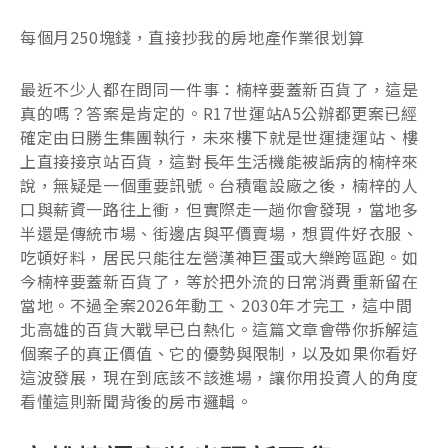
每個月250塊錢，直接抄我的房地產作業很划算
最近不少人都在問同一件事：楠梓要蓋新百貨了，這是
真的嗎？答案是肯定的。R17世運站A5公辦都更案已經
確定由日勝生集團執行，未來樓下就是世運捷運站、樓
上直接接京站百貨，這對長年生活機能被詬病的楠梓來
說，無疑是一個重要訊號。台積電設廠之後，楠梓的人
口與薪資一路往上衝，但實際走一趟你會發現，當地多
半還是傳統市場、街邊店與平價賣場，想買件好衣服、
吃頓好料，居民只能往左營漢神巨蛋或大樂跨區跑。如
今楠梓要蓋新百貨了，等於把外流的日常消費重新留在
當地。不過全案2026年動工、2030年才完工，這中間
北高雄的百貨大戰早已白熱化。這篇文章會帶你拆解這
個案子的真正價值、它的優勢與限制，以及如果你看好
這波發展，現在到底該不該進場，讓你用投資人的角度
看懂這則新聞背後的房市邏輯。