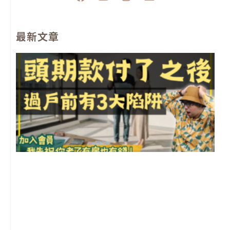
a
o
n
n
c
u
s
v
e
t
t
e
最新文章
b
u
a
l
o
b
g
o
o
e
r
p
k
a
e
m
前