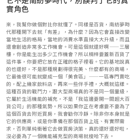
實角色
來，我幫你做個對比你就懂了。同樣是百貨，南紡夢時
代那種開下去就「有差」，為什麼？因為它會直接改變
當地生活的格局，當地的消費水準直接大大升級，而且
還會創造非常多工作機會。可是這個就還好啊——三層
樓，你是能生出多少工作機會？所以楠梓要蓋新百貨了
這件事，你要把它放在正確的格子裡看。它的基地說真
的也還好，不是那種規劃得很完美、什麼都有的商場，
它最後很可能就變成一個「美食區」——一區專門賣吃
的，配上幾家飲料店，再來一些伴手禮，大概就這樣。
這種百貨的戰鬥力，跟大型商場真的不是同一個量級，
它屬於生活機能的補充，不是「我這邊要開一間超大百
貨公司」的那種氣勢。所以如果你正在考慮要不要為了
這個百貨去附近買房，我會勸你冷靜。除非你本身就是
它的供應商，或是你準備在那個百貨上班、有實際需
求，否則單純衝著它去做買房決策，真的還好還好啦，
沒必要為了一個機能補充型的商場就梭哈下去。