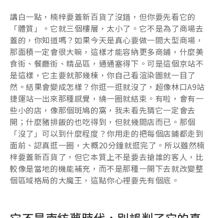
講白一點，楠梓要蓋新百貨了沒錯，但你要先看它的
「體質」。它就三個樓層，太小了。它不是為了商場去
蓋的，你知道嗎？如果今天是真心要做一間大型商場，
那面積一定會很大嘛，這樣才能容納更多商鋪，什麼美
食街、餐廳街、精品區，通通塞得下。可是這個京站不
是這樣，它主要就那幾棟，你自己看渲染圖就一目了
然。結果會變成怎樣？你逛一逛就沒了，超像林口A9站
捷運站一出來那種感覺，繞一圈就結束。有啦，會有一
些小的店，像那個斑鳩的窩，我未看先猜它一定會去
開；什麼豬排飯的也吃得到，但就幾間店而已。那個
「沒了」可以到什麼程度？你用走的把每個店鋪都走到
面前、認真逛一圈，大概20分鐘就逛完了。所以雖然楠
梓要蓋新百貨了，但它本質上不是要去搶誰的客人，比
較像是當地的機能補充，而不是那種一開下去就改變整
個區域格局的大魔王，這點你心裡要先有個底。
它不是南紡夢時代，別誤判了它的真