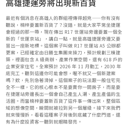
高雄捷運旁將出現新百貨
最近有個消息在高雄人的群組裡傳得超兇——你有沒有
聽說，楠梓要蓋新百貨了？沒錯，就是大家平常坐捷運
會經過的那一帶，現在傳出 R17 世運站旁邊要蓋一個全
新的「世運京站」，講白一點，就是高雄捷運旁邊又要
冒出一座新地標。這個案子叫做 R17 世運站 A5 公辦都
更案，已經確定由日勝生集團來操刀，預計規劃三棟建
築，裡面包含 A 級商辦、產業作業空間，還有 618 戶的
企業安家住宅。全案預計 2026 年 11 月動工，2030 年
底完工。聽到這邊你可能會想，喔不就又一個新建案
嗎？欸，先別急著滑掉。這個案子的玩法跟一般住宅完
全不一樣，它的核心根本不是要賣你一間房子，而是要
在捷運站旁邊長出一個會自己產生人潮、產生產值的生
活圈。而當楠梓要蓋新百貨了這件事一傳出來，整個區
域的想像空間，瞬間就被拉到另一個層級。接下來我們
就來慢慢拆，看看這種案子背後到底藏了什麼門道，還
有為什麼投資客一聽到就眼睛發亮。