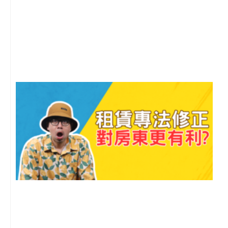
2
年
月
尚
留