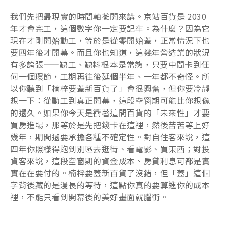
我們先把最現實的時間軸攤開來講。京站百貨是 2030
年才會完工，這個數字你一定要記牢。為什麼？因為它
現在才剛開始動工，等於是從零開始蓋，正常情況下也
要四年後才開幕。而且你也知道，這幾年營造業的狀況
有多誇張——缺工、缺料根本是常態，只要中間卡到任
何一個環節，工期再往後延個半年、一年都不奇怪。所
以你聽到「楠梓要蓋新百貨了」會很興奮，但你要冷靜
想一下：從動工到真正開幕，這段空窗期可能比你想像
的還久。如果你今天是衝著這間百貨的「未來性」才要
買房進場，那等於是先把錢卡在這裡，然後苦苦等上好
幾年，期間還要承擔各種不確定性。對自住客來說，這
四年你照樣得跑到別區去逛街、看電影、買東西；對投
資客來說，這段空窗期的資金成本、房貸利息可都是實
實在在要付的。楠梓要蓋新百貨了沒錯，但「蓋」這個
字背後藏的是漫長的等待，這點你真的要算進你的成本
裡，不能只看到開幕後的美好畫面就腦衝。