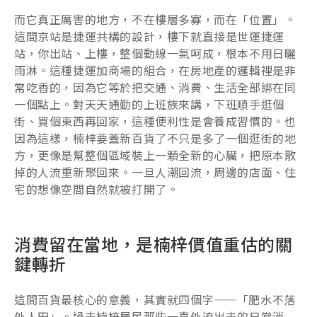
而它真正厲害的地方，不在樓層多寡，而在「位置」。
這間京站是捷運共構的設計，樓下就直接是世運捷運
站，你出站、上樓，整個動線一氣呵成，根本不用日曬
雨淋。這種捷運加商場的組合，在房地產的邏輯裡是非
常吃香的，因為它等於把交通、消費、生活全部綁在同
一個點上。對天天通勤的上班族來講，下班順手逛個
街、買個東西再回家，這種便利性是會養成習慣的。也
因為這樣，楠梓要蓋新百貨了不只是多了一個逛街的地
方，更像是幫整個區域裝上一顆全新的心臟，把原本散
掉的人流重新聚回來。一旦人潮回流，周邊的店面、住
宅的想像空間自然就被打開了。
消費留在當地，是楠梓價值重估的關
鍵轉折
這間百貨最核心的意義，其實就四個字——「肥水不落
外人田」。過去楠梓居民那些一直外流出去的日常消