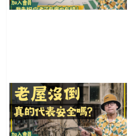
2
年
月
尚
留