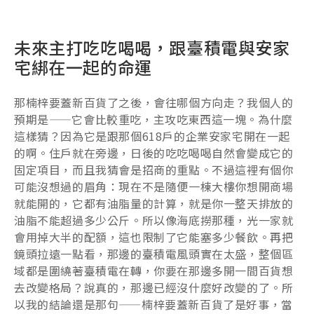
未來主打吃吃喝喝，跟臺積電與安家
宅綁在一起的命運
那楠梓要蓋新百貨了之後，會往哪個方向走？我個人的
預期是——它會比較重吃，主攻吃東西這一塊。為什麼
這樣猜？因為它是跟那個618戶的企業安家宅開在一起
的啊。住戶就在旁邊，日後的吃吃喝喝自然會變成它的
固定項目，而且我猜會是招商的重點。不過這裡有個你
可能沒想過的眉角：現在不是隨便一棟大樓你想開商場
就能開的，它都有油脂量的計算，就是你一整天排放的
油脂不能超過多少公斤。所以像海底撈那種，光一家就
會用掉大半的配額，這也限制了它能塞多少餐飲。再把
鏡頭拉遠一點看，那邊的臺積電風頭實在太盛，整個區
域都是圍繞著臺積電在轉，你要在那邊多開一間百貨想
去改變格局？說真的，那邊已經沒什麼好改變的了。所
以我的結論還是那句——楠梓要蓋新百貨了是好事，當