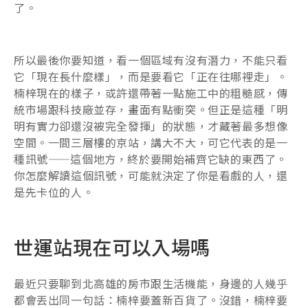
了。
所以最後你要知道，看一個區域有沒有潛力，不能只看
它「現在長什麼樣」，而是要看它「正在往哪裡走」。
楠梓現在的樣子，或許還帶著一點施工中的粗糙感，傳
統市場跟科技廠並存，畫面有點衝突。但正是這種「明
明有實力卻還沒被完全發揮」的狀態，才藏著最多想像
空間。一間三層樓的京站，講大不大，可它代表的是一
種訊號——這個地方，終於要開始補齊它缺的東西了。
你怎麼解讀這個訊號，可能就決定了你是看戲的人，還
是先卡位的人。
世運站現在可以入場嗎
最近只要聊到北高雄的房市跟生活機能，身邊的人幾乎
都會丟出同一句話：楠梓要蓋新百貨了。沒錯，楠梓要