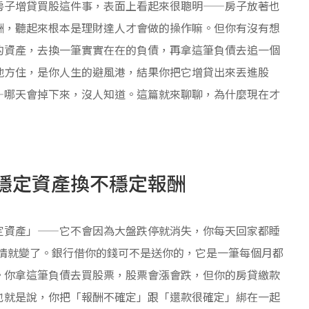
房子增貸買股這件事，表面上看起來很聰明——房子放著也
酬，聽起來根本是理財達人才會做的操作嘛。但你有沒有想
的資產，去換一筆實實在在的負債，再拿這筆負債去追一個
地方住，是你人生的避風港，結果你把它增貸出來丟進股
—哪天會掉下來，沒人知道。這篇就來聊聊，為什麼現在才
穩定資產換不穩定報酬
定資產」——它不會因為大盤跌停就消失，你每天回家都睡
事情就變了。銀行借你的錢可不是送你的，它是一筆每個月都
。你拿這筆負債去買股票，股票會漲會跌，但你的房貸繳款
也就是說，你把「報酬不確定」跟「還款很確定」綁在一起