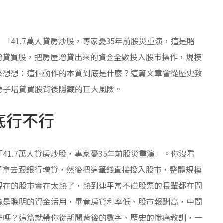
41.7萬人貸房炒股，專家憂35年前股災重演，這是賭
子增貸買股，把房屋增貸出來的資金全數投入股市操作，規模
來想想：這個動作的本質到底是什麼？這篇文章會從歷史教
房子增貸買股背後隱藏的巨大風險。
底行不行
1.7萬人貸房炒股，專家憂35年前股災重演」。你沒看
房子拿去跟銀行增貸，然後把這筆錢直接投入股市，整體規模
現在的股市實在太熱了，熱到連平常不碰股票的長輩都在問
像是聰明的資金活用，畢竟房貸利率低、股市報酬高，中間
好嗎？這篇就帶你從新聞背後的數字、歷史的慘痛教訓，一