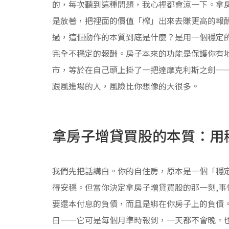
的，每次聽到這種問題，我心裡都會涼一下。拿
是放著，把裡面的價值「榨」出來去賺更高的報
過，這個動作的本質到底是什麼？是用一個穩定
完全不穩定的報酬。房子本來的功能是保護你有
市，等於在自己頭上掛了一把達摩克利斯之劍—
跟風進場的人，風險比你想像的大很多。
拿房子增貸買股的本質：用
我們先把話講白。你的自住房，原本是一個「穩
得安穩。但當你決定拿房子增貸買股的那一刻,
要還本付息的負債，而且是綁在你房子上的負債
日——它可是每個月準時報到，一天都不會晚。