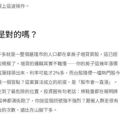
跟上這波操作。
定是對的嗎？
差不多就是一整個基隆市的人口都在拿房子增貸買股，這已經
的規模了。增貸的邏輯其實不難懂——你的房子這幾年漲價
這筆錢領出來，利率可能才2%多，而台股隨便一檔熱門股今
現一個盲點？這套算法成立的前提，是「股市會一直漲」。
走到了最危險的位置。投資圈有句老話：擦鞋童都在報明牌
股神都滿街跑了，你說這個訊號強不強烈？跟著人群走很有
合的次數，遠比在山腳下多。