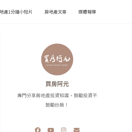
地產1分鐘小短片
房地產文章
媒體報導
買房阿元
專門分享房地產投資知識，鼓勵投資不
鼓勵炒房！
F
Y
I
E