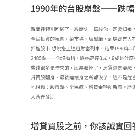
1990年的台股崩盤——跌
新聞裡特別回顧了一段歷史，這段你一定要知道。1
全民投資的氛圍，菜市場、理髮廳，到處都有人
押進股市,想說搭上這班財富列車。結果1990年2
2485點——你沒看錯，跌幅高達8成。8成是什麼
些錢很多是借來的，股票賠掉了，房貸還是要繳
貸買股翻身，最後連棲身之所都沒了。這不是危言
地相似：股市熱、全民瘋、增貸金額創新高。歷
人背脊發涼。
增貸買股之前，你該誠實回