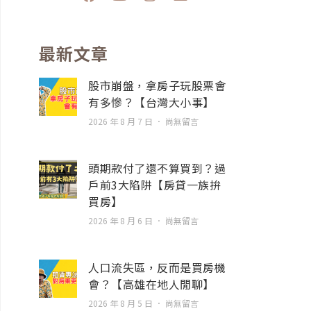
a
o
n
n
c
u
s
v
e
t
t
e
b
u
a
l
最新文章
o
b
g
o
o
e
r
p
股市崩盤，拿房子玩股票會
k
a
e
有多慘？【台灣大小事】
m
2026 年 8 月 7 日
尚無留言
頭期款付了還不算買到？過
戶前3大陷阱【房貸一族拚
買房】
2026 年 8 月 6 日
尚無留言
人口流失區，反而是買房機
會？【高雄在地人閒聊】
2026 年 8 月 5 日
尚無留言