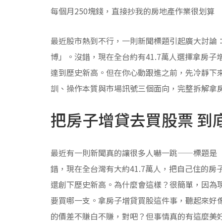
每個月250塊錢，直接抄我的房地產作業很划算
最近股市熱到不行，一則新聞標題引起廣大討論：「
博」。沒錯，現在全台約有41.7萬人選擇拿房
達到歷史新高。但在你心動跟進之前，先冷靜下
訓、操作本質與市場訊號三個面向，完整拆解拿
把房子增貸去買股票 到
最近有一則新聞真的讓很多人嚇一跳——標題是「4
錯，現在全台灣有大約41.7萬人，把自己住的
還創下歷史新高。為什麼會這樣？很簡單，因為
要買哪一支。拿房子增貸買股這件事，聽起來好
的價差不賺白不賺，對吧？但事情真的有這麼美