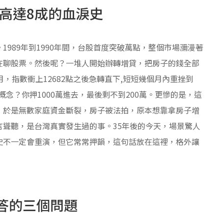
幅高達8成的血淚史
989年到1990年間，台股首度突破萬點，整個市場瀰漫著
在聊股票。然後呢？一堆人開始辦轉增貸，把房子的錢全部
月，指數衝上12682點之後急轉直下,短短幾個月內重挫到
概念？你押1000萬進去，最後剩不到200萬。更慘的是，這
，於是無數家庭資金斷裂，房子被法拍，原本想靠拿房子增
聳聽，是台灣真實發生過的事。35年後的今天，場景驚人
史不一定會重演，但它常常押韻，這句話放在這裡，格外讓
答的三個問題