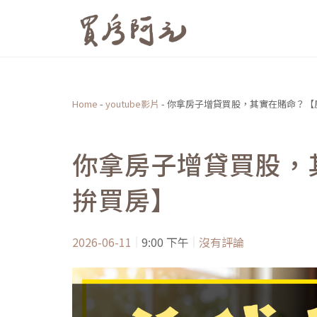
跳
至
主
要
內
Home
-
youtube影片
-
你拿房子增貸買股，其實在賭命？【
容
你拿房子增貸買股，
拚買房】
2026-06-11
9:00 下午
沒有評論