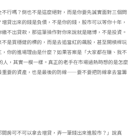
全不行嗎？倒也不是這麼絕對，而是你要先誠實面對三個問
？增貸出來的錢是負債，不是你的錢，股市可以等你十年，
你繳不出貸款，那這筆操作對你來說就是賭博，不是投資。
來不是買穩健的標的，而是去追當紅的飆股，甚至開槓桿玩
三，你的進場理由是什麼？如果答案是「大家都在賺、我不
拍的人，其實一模一樣。真正的老手在市場過熱時想的是怎麼
最重要的資產，也是最後的防線——要不要把防線拿去當籌
那間房可不可以拿去增貸，弄一筆錢出來進股市？」說真