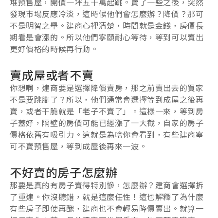
堆預售屋，開價一坪五十萬起跳。賣了一些之後，突然
發現市場反應冷淡，這時候他們會怎麼辦？降價？那可
不是明智之舉。建商心裡清楚，時間就是金錢，房價長
期看是會漲的。所以他們寧願耐心等待，等到可以賣出
更好價格的時候再行動。
賣成屋或者不賣
你想啊，建商要是選擇降價賣房，那之前賣出去的買家
不是要跳腳了？所以，他們通常會選擇等到成屋之後再
賣，或者干脆就是「老子不賣了」。這樣一來，等到房
子蓋好，隔壁的房價可能已經漲了一大截，自家的房子
價格依舊有吸引力。這就是為啥你會看到，有些建商寧
可不賣預售屋，等到成屋後再來一波。
不好賣的房子怎麼辦
那要是真的有房子賣得特別慘，怎麼辦？建商會選擇拆
了重建。你沒聽錯，就是這麼任性！這也解釋了為什麼
有些房子即使再醜，建商也不會輕易降價賣出。就算一