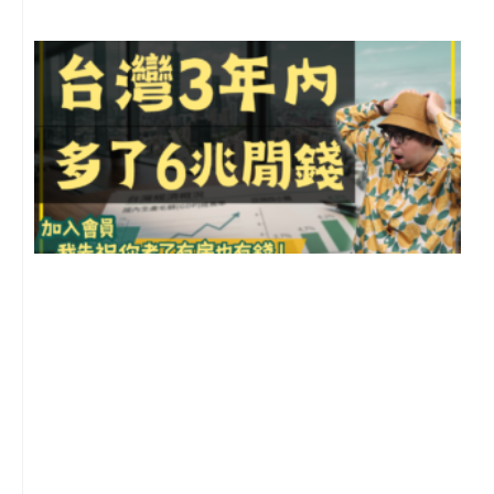
G
2
年
月
尚
留