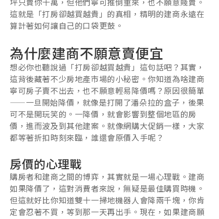
坪只賣你十萬，但他們寧可推倒重來，也不願意賤賣。
這就是「打房卻越買越貴」的真相，精明的建商永遠在
算計著如何讓自己的口袋更鼓。
為什麼建商不願意賣便宜
想必你也聽說過「打房卻越買越貴」這句話吧？其實，
這背後藏著不少房地產市場的小秘密。你知道為啥建商
寧可房子賣不出去，也不願意輕易降價嗎？原因很簡單
——一旦開始降價，就像是打開了潘朵拉的盒子，後果
可不是開玩笑的。一降價，就會影響到整個地區的房
價，進而波及到其他建案。就像網購大促銷一樣，大家
都等著折扣時刻來臨，誰還會原價入手呢？
房價的心理戰
購房者和建商之間的博弈，其實就是一場心理戰。建商
如果降價了，這對消費者來說，無疑是最佳購買時機。
但這就好比你知道雙十一掃地機器人會降兩千塊，你肯
定會忍著不買，等到那一天再出手。現在，如果建商願