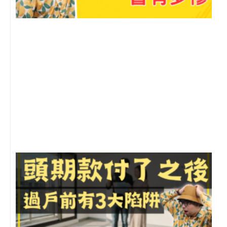
2
年
月
尚
留