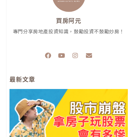
買房阿元
專門分享房地產投資知識，鼓勵投資不鼓勵炒房！
F
Y
I
E
a
o
n
n
c
u
s
v
e
t
t
e
最新文章
b
u
a
l
o
b
g
o
o
e
r
p
k
a
e
m