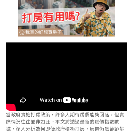
當政府實施打房政策，許多人期待房價能夠回落，但實
際情況往往並非如此。本文將透過最新的房價指數數
據，深入分析為何即便政府積極打房，房價仍然節節攀