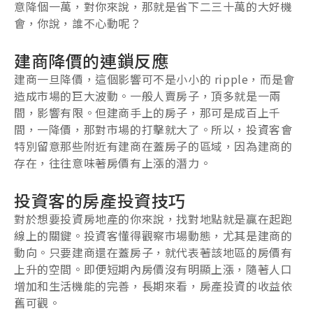
意降個一萬，對你來說，那就是省下二三十萬的大好機
會，你說，誰不心動呢？
建商降價的連鎖反應
建商一旦降價，這個影響可不是小小的 ripple，而是會
造成市場的巨大波動。一般人賣房子，頂多就是一兩
間，影響有限。但建商手上的房子，那可是成百上千
間，一降價，那對市場的打擊就大了。所以，投資客會
特別留意那些附近有建商在蓋房子的區域，因為建商的
存在，往往意味著房價有上漲的潛力。
投資客的房產投資技巧
對於想要投資房地產的你來說，找對地點就是贏在起跑
線上的關鍵。投資客懂得觀察市場動態，尤其是建商的
動向。只要建商還在蓋房子，就代表著該地區的房價有
上升的空間。即便短期內房價沒有明顯上漲，隨著人口
增加和生活機能的完善，長期來看，房產投資的收益依
舊可觀。