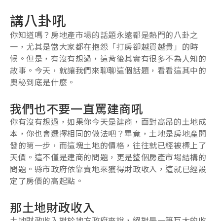
講八卦吼
你知道嗎？房地產市場的話題永遠都是熱門的八卦之
一，尤其是當大家都在抱怨「打房卻越買越貴」的時
候。但是，有沒有想過，這背後其實有很多不為人知的
故事。今天，就讓我們來聊聊這個話題，看看這其中的
奧秘到底是什麼。
我們也不要一直罵建商吼
你有沒有想過，如果你今天是建商，面對高昂的土地成
本，你也會選擇相同的做法吧？畢竟，土地是房地產開
發的第一步，而這塊土地的價格，往往就已經被標上了
天價。這不僅是建商的問題，更是整個房產市場結構的
問題。縣市政府依靠賣地來獲得財政收入，這就已經設
定了房價的高起點。
那土地財政收入
土地財政收入對於地方政府來說，絕對是一筆巨大的收