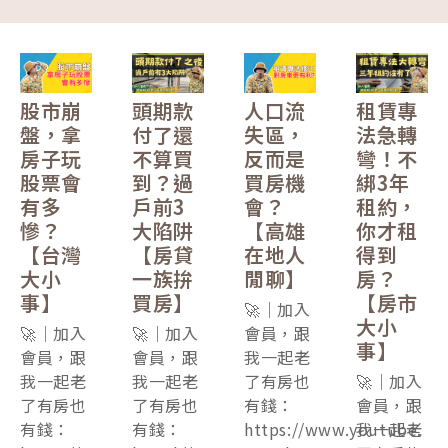
股市崩
頭期款
人口流
租賃專
盤，拿
付了還
失區，
法急轉
房子玩
不算買
反而是
彎！不
股票會
到？過
買房機
綁3年
有多
戶前3
會？
租約，
慘？
大陷阱
【高雄
你才租
【台灣
【房貸
在地人
得到
大小
一族拚
閒聊】
房？
事】
買房】
【房市
🚀｜加入
大小
🚀｜加入
🚀｜加入
會員，跟
事】
會員，跟
會員，跟
我一起老
我一起老
我一起老
了有房也
🚀｜加入
了有房也
了有房也
有錢：
會員，跟
有錢：
有錢：
https://www.youtube.
我一起老