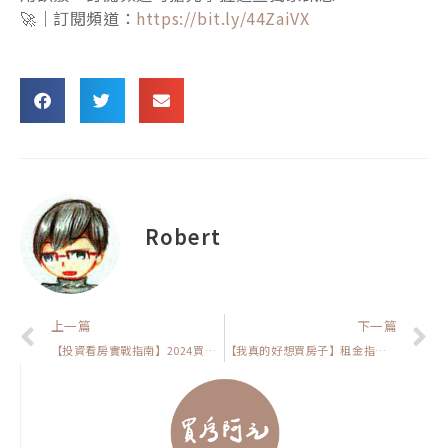
🚀｜訂閱頻道：
https://bit.ly/44ZaiVX
Robert
上一頁
上一篇
下一篇
【投資看房實戰指南】2024買房要優先考慮哪個指標?我建議你先看這個更有利
【我真的好想買房子】租金指數連漲30個月!為什麼不買房子會讓你更吃虧