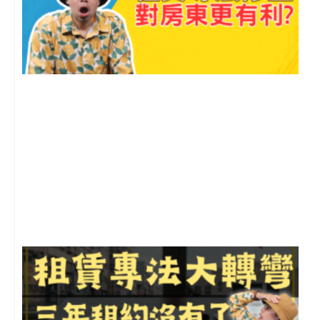
2
年
月
尚
留