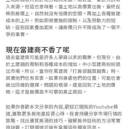
入來源。但這也意味著，當土地以高價賣出後，最終反
映到房價上，自然就沒有低價的空間。再加上各種營建
成本的上升，例如即將實施的碳稅，以及勞動力的短
缺，這些因素疊加起來，讓房價只升不降成為了一個不
爭的事實。
現在當建商不香了呢
過去當建商可能是許多人夢寐以求的職業，但現在，由
於土建融的限制和各種成本的增加，中小型建商紛紛退
出市場。所以，當你在罵建商「打房卻越買越貴」時，
其實他們也有苦衷。如果你身處他們的位置，可能也會
做出同樣的選擇。問題的根源，還是回到了土地的價
格，這才是房價高不可攀的真正原因。
如果你喜歡本文分享的內容,歡迎訂閱我的Youtube頻
道,獲取更多房地產投資心得。我會持續分享市場行情的
策略、找出優質房源的技巧、破解房仲話術的方法等實
用訣竅。訂閱頻道可搶先掌握這些獨家訊息。