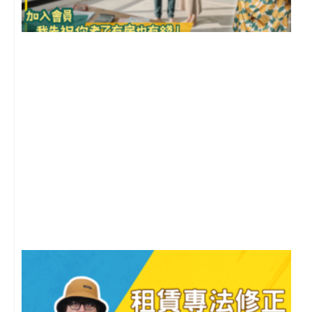
前
2
年
月
尚
留