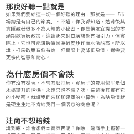
那說好聽一點就是
如果我們要給這一切一個好聽的理由，那就是——「市
場總是有自己的節奏」。不過，你我都知道，這背後其
實隱藏著很多不為人知的小秘密。像是侯友宜提出的零
頭期款買房政策，這聽起來對首購族超有吸引力，但實
際上，它也可能讓房價因為過度炒作而水漲船高。所以
說，打房政策看似有效，但實際上要降低房價，還需要
更多的智慧和耐心。
為什麼房價不會跌
你有沒有發現，不管怎麼打房，買房子的費用似乎是個
永遠攀升的階梯，永遠只增不減？嘿，這背後其實有它
的小秘密。就讓我們來聊聊建商的小算盤，為啥房價就
是硬生生地不肯給我們一個喘息的機會呢？
建商不想賠錢
說到底，誰會想虧本賣東西呢？你瞧，建商手上握著一