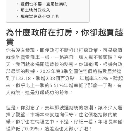
我們也不要一直罵建商吼
那土地財政收入
現在當建商不香了呢
為什麼政府在打房，你卻越買越
貴
你有沒有發現，即使政府不斷推出打房政策，可是房價
就像坐雲霄飛車一樣，一路高飛，讓人摸不著頭腦？今
天，我們就來揭開這背後的秘密。你知道嗎，根據內政
部最新的數據，2023年第3季全國住宅價格指數居然達
到了133.18，季增2.38個百分點，年增率5.42%。聽起
來，似乎比上一季的5.51%年增率低了那麼一丁點，有
人就說，這是打房成功的跡象。
但是，你別忘了，去年那波選總統的熱潮，讓不少人選
擇了觀望。市場本來就趨向保守，住宅價格指數的放
緩，似乎也在情理之中。不過，仔細一看，年增長率僅
僅降低了0.09%，這差距也太微小了吧！