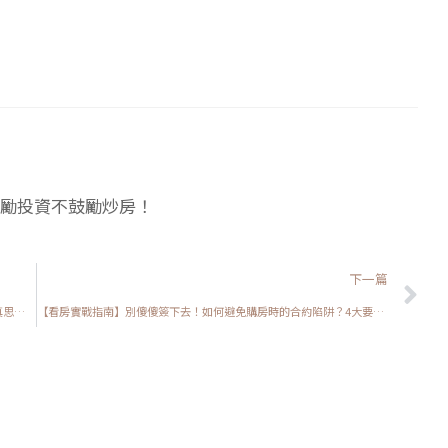
勵投資不鼓勵炒房！
下
下一篇
【我真的好想買房子】買房真的更爽？從租房到買房，你必須認真思考的四件事情！
【看房實戰指南】別傻傻簽下去！如何避免購房時的合約陷阱？4大要點要注意