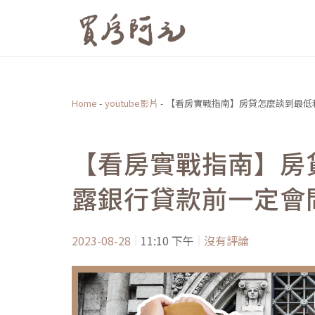
跳
至
主
要
內
Home
-
youtube影片
-
【看房實戰指南】房貸怎麼談到最低
容
【看房實戰指南】房
露銀行貸款前一定會
2023-08-28
11:10 下午
沒有評論