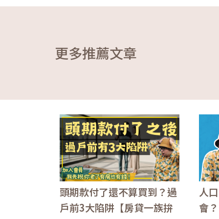
更多推薦文章
頭期款付了還不算買到？過
人口
戶前3大陷阱【房貸一族拚
會？