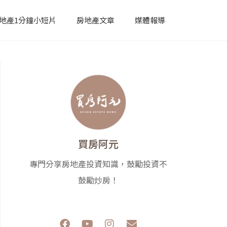
地產1分鐘小短片
房地產文章
媒體報導
買房阿元
專門分享房地產投資知識，鼓勵投資不
鼓勵炒房！
F
Y
I
E