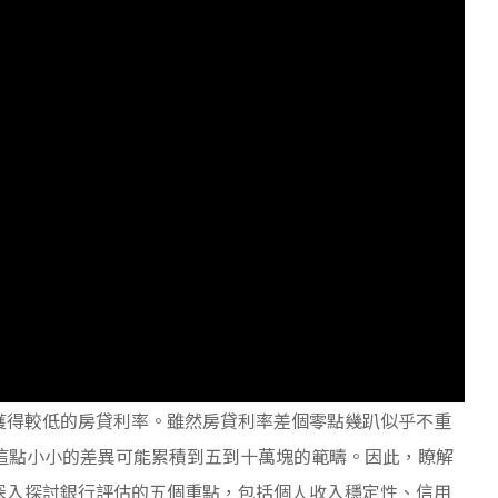
獲得較低的房貸利率。雖然房貸利率差個零點幾趴似乎不重
這點小小的差異可能累積到五到十萬塊的範疇。因此，瞭解
深入探討銀行評估的五個重點，包括個人收入穩定性、信用