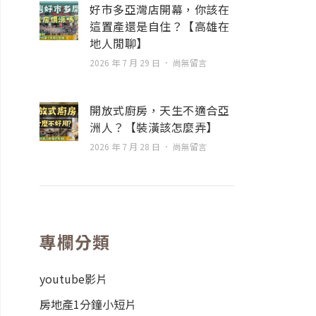
好市多亞灣店開幕，你該在
這置產還是自住？【高雄在
地人閒聊】
2026 年 7 月 29 日
尚無留言
開放式廚房，天生不適合亞
洲人？【裝潢該怎麼弄】
2026 年 7 月 28 日
尚無留言
專欄分類
youtube影片
房地產1分鐘小短片