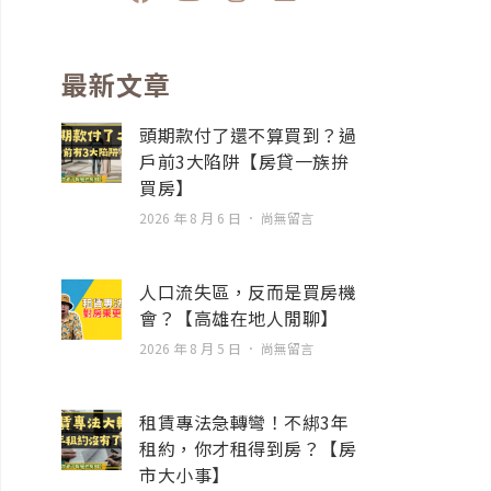
a
o
n
n
c
u
s
v
e
t
t
e
b
u
a
l
最新文章
o
b
g
o
o
e
r
p
頭期款付了還不算買到？過
k
a
e
戶前3大陷阱【房貸一族拚
m
買房】
2026 年 8 月 6 日
尚無留言
人口流失區，反而是買房機
會？【高雄在地人閒聊】
2026 年 8 月 5 日
尚無留言
租賃專法急轉彎！不綁3年
租約，你才租得到房？【房
市大小事】