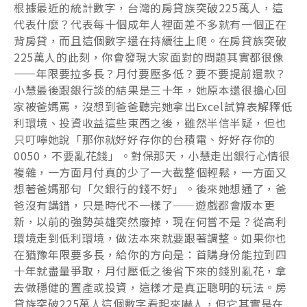
根據最近的統計數字，台灣的房貸族突破225萬人，這
代表什麼？代表每十個成年人裡面差不多就有一個正在
背房貸，而且這個數字還在持續往上爬。在房貸族突破
225萬人的此刻，你會發現大家面對的問題其實都很像
——年限要拉多長？月付要壓多低？要不要提前還款？
小慧最後跟銀行談的結果是三十年，她原本還很擔心回
家被爸媽罵，沒想到爸爸聽完她拿出Excel試算表解釋低
利環境、投資收益這些東西之後，雖然半信半疑，但也
只叮嚀她說「那你就好好存你的台積電、好好存你的
0050，不要亂花錢」。對保那天，小慧走出銀行心情很
複雜，一方面月付真的少了一大截整個輕鬆，一方面又
想著爸媽那句「欠銀行的錢不好」。後來她想通了，爸
爸沒有講錯，只是時代不一樣了——遊戲都會版本更
新，以前的強勢英雄突然廢掉，現在何嘗不是？從高利
環境走到低利環境，做法本來就要跟著調整。如果你也
在猶豫年限要多長，給你的方向是：首購身份能拉到四
十年就盡量爭取，月付壓低之後省下來的錢別亂花，拿
去做穩健的置產或投資，這樣才是真正聰明的玩法。房
貸族突破225萬人這個數字看起來嚇人，但它其實是在