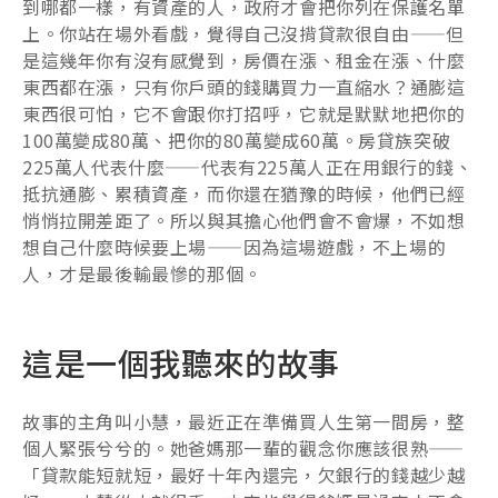
到哪都一樣，有資產的人，政府才會把你列在保護名單
上。你站在場外看戲，覺得自己沒揹貸款很自由——但
是這幾年你有沒有感覺到，房價在漲、租金在漲、什麼
東西都在漲，只有你戶頭的錢購買力一直縮水？通膨這
東西很可怕，它不會跟你打招呼，它就是默默地把你的
100萬變成80萬、把你的80萬變成60萬。房貸族突破
225萬人代表什麼——代表有225萬人正在用銀行的錢、
抵抗通膨、累積資產，而你還在猶豫的時候，他們已經
悄悄拉開差距了。所以與其擔心他們會不會爆，不如想
想自己什麼時候要上場——因為這場遊戲，不上場的
人，才是最後輸最慘的那個。
這是一個我聽來的故事
故事的主角叫小慧，最近正在準備買人生第一間房，整
個人緊張兮兮的。她爸媽那一輩的觀念你應該很熟——
「貸款能短就短，最好十年內還完，欠銀行的錢越少越