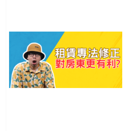
月
尚
留
2
年
月