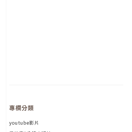
2
年
月
尚
留
專欄分類
youtube影片