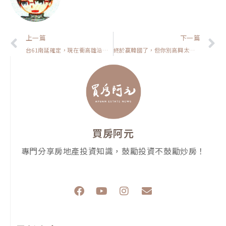
上一頁
上一篇
下一篇
台61南延確定，現在衝高雄沿海會套牢嗎？【高雄在地人閒聊】
終於贏韓國了，但你別高興太早？【台灣大小事】
買房阿元
專門分享房地產投資知識，鼓勵投資不鼓勵炒房！
F
Y
I
E
a
o
n
n
c
u
s
v
e
t
t
e