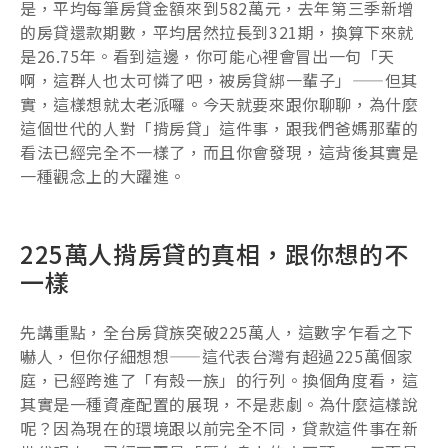
是，平均每筆房貸金額來到582萬元，去年第三季新增
的房貸還款期數，平均居然拉長到321期，換算下來就
是26.75年。看到這邊，你可能心裡會冒出一句「天
啊，這群人也太可憐了吧，被房貸綁一輩子」——但其
實，這樣想就太老派囉。今天就要來跟你聊聊，為什麼
這個世代的人對「揹房貸」這件事，跟我們爸媽那輩的
看法已經完全不一樣了，而且你會發現，這背後其實是
一種觀念上的大躍進。
225萬人揹房貸的真相，跟你想的不
一樣
先講重點，全台房貸族突破225萬人，這數字乍看之下
嚇人，但你仔細想想——這代表台灣有超過225萬個家
庭，已經跨進了「有殼一族」的行列。換個角度看，這
其實是一種資產配置的展現，不是悲劇。為什麼這樣說
呢？因為現在的環境跟以前完全不同，貸款這件事在新