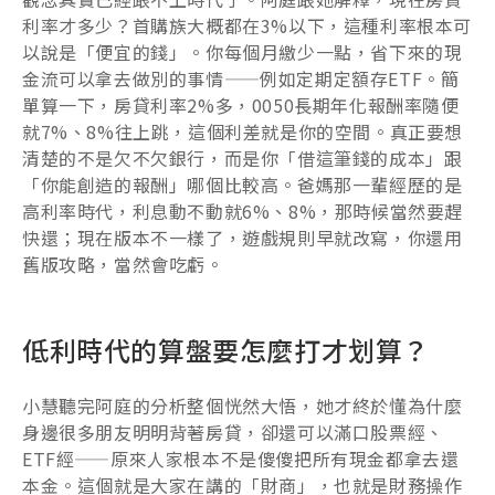
利率才多少？首購族大概都在3%以下，這種利率根本可
以說是「便宜的錢」。你每個月繳少一點，省下來的現
金流可以拿去做別的事情——例如定期定額存ETF。簡
單算一下，房貸利率2%多，0050長期年化報酬率隨便
就7%、8%往上跳，這個利差就是你的空間。真正要想
清楚的不是欠不欠銀行，而是你「借這筆錢的成本」跟
「你能創造的報酬」哪個比較高。爸媽那一輩經歷的是
高利率時代，利息動不動就6%、8%，那時候當然要趕
快還；現在版本不一樣了，遊戲規則早就改寫，你還用
舊版攻略，當然會吃虧。
低利時代的算盤要怎麼打才划算？
小慧聽完阿庭的分析整個恍然大悟，她才終於懂為什麼
身邊很多朋友明明背著房貸，卻還可以滿口股票經、
ETF經——原來人家根本不是傻傻把所有現金都拿去還
本金。這個就是大家在講的「財商」，也就是財務操作