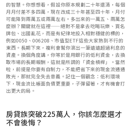
的智慧。你想想看，假設你原本規劃二十年還清，每個
月月付差不多四萬，現在改成三十年甚至四十年，月付
可能降到兩萬五或兩萬左右。多出來的一萬五、兩萬怎
麼辦？關鍵就在這裡——絕對不是拿去吃喝玩樂、買名
牌包、出國亂花，而是有紀律地投入相對穩健的標的，
例如0050、006208、市值型ETF這些大家熟到不行的
東西。長期下來，複利會幫你滾出一筆遠遠超過利息的
資產。換個角度講，你等於是用銀行的低利資金，去換
取市場的長期報酬，這就是所謂的「資金槓桿」。當然
啦，前提是你要有自制力，不能把省下來的現金流通通
敗光，那就完全失去意義。記住一個觀念：低利環境
下，現金流比帳面負債更重要，子彈留著，才有機會打
出更大的局。
房貸族突破225萬人，你該怎麼選才
不會後悔？