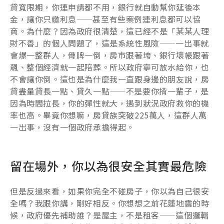
貸寬限期，你連申請都不用，銀行就自動幫你延後本
金，讓你只繳利息——甚至有些案例連利息都可以協
商。為什麼？因為政府很清楚，這已經不是「某某人理
財不善」的個人問題了，這是系統性風險——一出事就
會爆一整群人，骨牌一倒，房市跟著垮、銀行壞帳跟著
飆、整個經濟就一起陪葬。所以政府寧可放水給你，也
不會讓你倒。這也是為什麼我一直跟身邊的朋友說，房
貸盡量貸長一點、貸久一點——不是要你揹一輩子，是
因為時間拉長，你的彈性就大，遇到狀況政府救你的機
率也高。畢竟你想嘛，房貸族突破225萬人，這群人萬
一出事，沒有一個政府承擔得起。
留在場外，你以為很安全其實最危險
但是反過來看，如果你完全不碰房子，你以為自己很安
全嗎？我跟你講，剛好相反。你想想之前花蓮地震的時
候，政府優先補助誰？是屋主，不是租客——這個邏輯