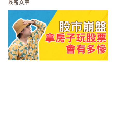
最新文章
b
u
a
l
o
b
g
o
o
e
r
p
k
a
e
m
2
年
月
尚
留