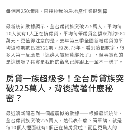
每個月250塊錢，直接抄我的房地產作業很划算
最新統計數據顯示，全台房貸族突破225萬人，平均每
10人就有1人正在揹房貸，平均每筆房貸金額來到約582
萬元。更值得注意的是，去年第三季全國新增房貸的平
均還款期數長達321期，約26.75年。看到這個數字，很
多人第一反應是「這群人被房貸綁死了」，但事實真的
是這樣嗎？其實是我們的觀念已經跟上一輩不一樣了。
房貸一族超級多！全台房貸族突
破225萬人，背後藏著什麼秘
密？
最近滑新聞看到一個超震撼的數據——根據最新統計，
全台房貸族突破225萬人，這代表什麼？簡單講，就是
每10個人裡面就有1個正在揹房貸啦！而且更驚人的