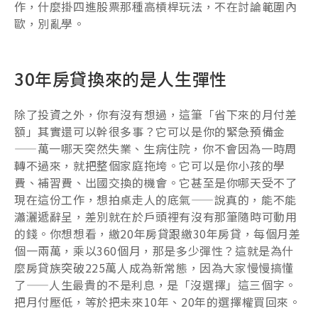
作，什麼掛四進股票那種高槓桿玩法，不在討論範圍內
歐，別亂學。
30年房貸換來的是人生彈性
除了投資之外，你有沒有想過，這筆「省下來的月付差
額」其實還可以幹很多事？它可以是你的緊急預備金
——萬一哪天突然失業、生病住院，你不會因為一時周
轉不過來，就把整個家庭拖垮。它可以是你小孩的學
費、補習費、出國交換的機會。它甚至是你哪天受不了
現在這份工作，想拍桌走人的底氣——說真的，能不能
瀟灑遞辭呈，差別就在於戶頭裡有沒有那筆隨時可動用
的錢。你想想看，繳20年房貸跟繳30年房貸，每個月差
個一兩萬，乘以360個月，那是多少彈性？這就是為什
麼房貸族突破225萬人成為新常態，因為大家慢慢搞懂
了——人生最貴的不是利息，是「沒選擇」這三個字。
把月付壓低，等於把未來10年、20年的選擇權買回來。