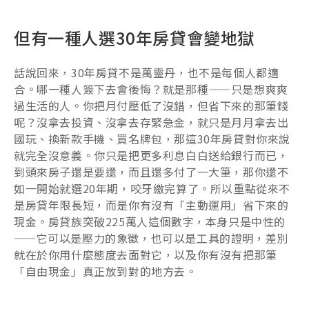
但有一種人選30年房貸會變地獄
話說回來，30年房貸不是萬靈丹，也不是每個人都適
合。哪一種人簽下去會後悔？就是那種——只是想爽爽
過生活的人。你把月付壓低了沒錯，但省下來的那筆錢
呢？沒拿去投資、沒拿去存緊急金，就只是月月拿去出
國玩、換新款手機、買名牌包，那這30年房貸對你來說
就完全沒意義。你只是把更多利息白白送給銀行而已，
到頭來房子還是要還，而且還多付了一大筆，那你還不
如一開始就選20年期，咬牙繳完算了。所以重點從來不
是房貸年限長短，而是你有沒有「主動運用」省下來的
現金。房貸族突破225萬人這個數字，本身只是中性的
——它可以是壓力的象徵，也可以是工具的證明，差別
就在於你用什麼態度去面對它，以及你有沒有把那筆
「自由現金」真正放到對的地方去。