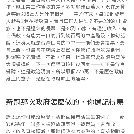
孩，能正常工作貸款的差不多就那幾百萬人，現在房貸
族突破225萬人是什麼概念——平均下來，每10個成年
人就有1個在揹房貸。而且這群人是誰？不是22K的小資
族，也不是退休的長輩，是30到55歲、有穩定收入、有
自備款、有能力一口氣貸到幾百萬的中產階級。換句話
說，這群人就是台灣社會的中堅——他們最會投票、最
會上街、也最會在網路上發聲。你覺得政府敢讓他們一
起爆嗎？老實講，不敢。任何一個政黨只要敢讓房貸族
大規模違約，下一次選舉直接打包回家——這不是危言
聳聽，這是政治現實。所以那個225萬，不是壓在政府
身上的擔子，是壓在政府頭上的選票。
新冠那次政府怎麼做的，你還記得嗎
講太遠你可能沒感覺，我們直接看活生生的例子——新
冠那幾年，很多人被迫放無薪假、被裁員、店面收一
收，收入直接腰斬。那時候政府怎麼做的？直接發動房