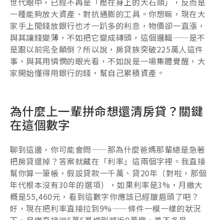
世代眼中，已經不再是「壓在身上的大石頭」，反而是
一種能夠放大資產、對抗通膨的工具。你想嘛，現在大
家手上閒錢放銀行也才一趴多的利息，物價卻一直漲，
與其讓錢變薄，不如把它變成磚頭，這個邏輯——是不
是跟以前完全顛倒？所以說，房貸族突破225萬人這件
事，與其用憐憫的眼光看，不如說是一場集體覺醒，大
家開始懂得用銀行的錢，幫自己累積資產。
為什麼上一輩拼命想還清房貸？關鍵
在這個數字
聊到這邊，你可能會問——那為什麼爸媽那輩總是急著
把房貸還掉？答案就藏在「利率」這兩個字裡。我直接
幫你算一筆帳，假設貸款一千萬、貸20年（對啦，那個
年代根本沒有30年的選項），如果利率是3%，月繳大
概是55,460元，看到這數字你應該已經皺眉頭了吧？
好，現在把利率直接拉到9%——條件一模一樣的狀況
下，月繳直接從5萬5暴增到將近9萬塊，差不多是一