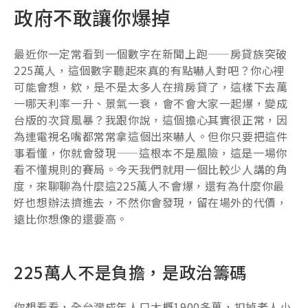
政府不敢讓你爆掉
最近你一定常看到一個數字在新聞上跑——房貸族突破
225萬人，這個數字聽起來真的有點嚇人對吧？你心裡
可能會想，欸，是不是太多人在揹房貸了，這樣下去萬
一哪天利率一升、景氣一衰，會不會大家一起爆，變成
台版的次貸風暴？我跟你說，這個擔心其實很正常，因
為連電視名嘴都常常拿這個出來嚇人。但你只要把這件
事看懂，你就會發現——這根本不是風險，這是一場你
看不懂規則的賽局。今天我們就用一個比較少人講的角
度，來聊聊為什麼這225萬人不會爆，還有為什麼你最
好也想辦法擠進去，不然你會發現，留在場外的代價，
遠比你想像的還要高。
225萬人不是負擔，是政治籌碼
你想看看，全台灣成年人口大概1900多萬，扣掉老人小