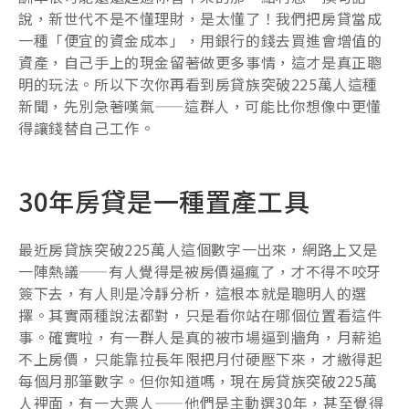
說，新世代不是不懂理財，是太懂了！我們把房貸當成
一種「便宜的資金成本」，用銀行的錢去買進會增值的
資產，自己手上的現金留著做更多事情，這才是真正聰
明的玩法。所以下次你再看到房貸族突破225萬人這種
新聞，先別急著嘆氣——這群人，可能比你想像中更懂
得讓錢替自己工作。
30年房貸是一種置產工具
最近房貸族突破225萬人這個數字一出來，網路上又是
一陣熱議——有人覺得是被房價逼瘋了，才不得不咬牙
簽下去，有人則是冷靜分析，這根本就是聰明人的選
擇。其實兩種說法都對，只是看你站在哪個位置看這件
事。確實啦，有一群人是真的被市場逼到牆角，月薪追
不上房價，只能靠拉長年限把月付硬壓下來，才繳得起
每個月那筆數字。但你知道嗎，現在房貸族突破225萬
人裡面，有一大票人——他們是主動選30年，甚至覺得