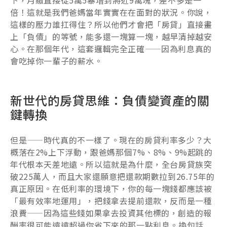
倍！這就是我們爸媽當年實實在在面對的狀況。你說，
這樣的壓力誰扛得住？所以他們才會把「房貸」直接畫
上「負債」的等號，能多還一塊算一塊，越早清掉越安
心。在那個年代，這套邏輯完全正確——因為利息真的
會吃掉你一輩子的薪水。
新世代的房貸思維：負債變資產的關
鍵轉換
但是——時代真的不一樣了。現在的房貸利率多少？大
概落在2%上下浮動，跟爸媽那個7%、8%、9%起跳的
年代根本天差地遠。所以這就是為什麼，全台房貸族突
破225萬人，而且大家還願意把還款期數拉到26.75年的
真正原因。在低利率的環境下，你的每一塊錢都應該被
「最有效率地運用」，把錢拿去提前還款，反而是一種
浪費——因為這些錢如果拿去投資其他標的，創造的報
酬率很可能遠遠超過你省下來的那一點利息。換句話