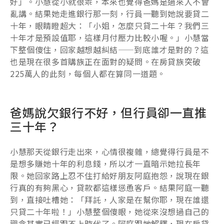
好」。小慧從小就很乖，本來也覺得爸媽是過來人不會
亂講。結果她走進銀行那一刻，行員一聽到她說要貸二
十年，眼睛瞪超大：「小姐，怎麼只貸二十年？我們三
十年才是預設值耶，這樣月付壓力比較小喔。」小慧當
下整個傻住，回家越想越糾結——到底誰才是對的？這
也是現在很多首購族正在面對的疑問。在房貸族突破
225萬人的此刻，每個人都在算同一道題。
爸媽說欠銀行不好，但行員卻一直推
三十年？
小慧那天從銀行走出來，心情很複雜，總覺得行員是不
是想多賺她十年的利息錢，所以才一直暗示她拉長年
限。她回家路上忍不住打給好朋友阿庭抱怨，說現在銀
行真的有夠黑心，貸款都這樣慫恿客戶。結果阿庭一聽
到，直接吐槽她：「拜託，人家是在幫你耶，現在誰還
只貸二十年啦！」小慧整個傻眼，她從來沒想過自己的
觀念其實已經跟不上時代了。阿庭跟她解釋，現在房貸