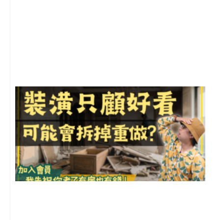
2
年
月
尚
留