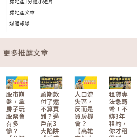
房地產1分鐘小短片
房地產文章
媒體報導
更多推薦文章
股市崩
頭期款
人口流
租賃專
盤，拿
付了還
失區，
法急轉
房子玩
不算買
反而是
彎！不
股票會
到？過
買房機
綁3年
有多
戶前3
會？
租約，
慘？
大陷阱
【高雄
你才租