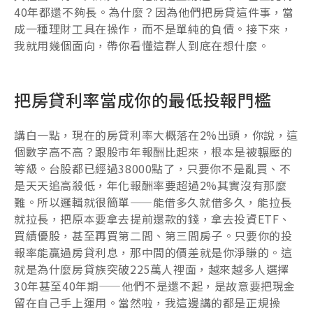
40年都還不夠長。為什麼？因為他們把房貸這件事，當
成一種理財工具在操作，而不是單純的負債。接下來，
我就用幾個面向，帶你看懂這群人到底在想什麼。
把房貸利率當成你的最低投報門檻
講白一點，現在的房貸利率大概落在2%出頭，你說，這
個數字高不高？跟股市年報酬比起來，根本是被輾壓的
等級。台股都已經過38000點了，只要你不是亂買、不
是天天追高殺低，年化報酬率要超過2%其實沒有那麼
難。所以邏輯就很簡單——能借多久就借多久，能拉長
就拉長，把原本要拿去提前還款的錢，拿去投資ETF、
買績優股，甚至再買第二間、第三間房子。只要你的投
報率能贏過房貸利息，那中間的價差就是你淨賺的。這
就是為什麼房貸族突破225萬人裡面，越來越多人選擇
30年甚至40年期——他們不是還不起，是故意要把現金
留在自己手上運用。當然啦，我這邊講的都是正規操