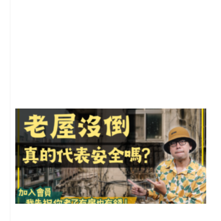
2
年
月
尚
留