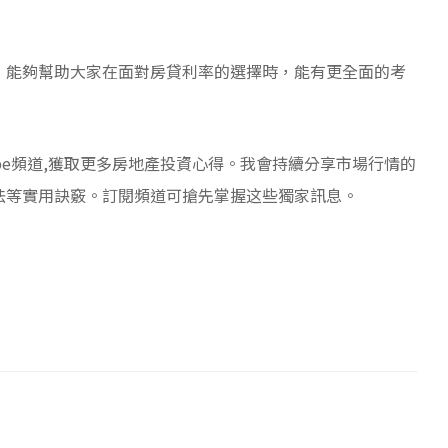
，能夠幫助大家在面對房貸利率的選擇時，能有更全面的考
ube頻道,獲取更多房地產投資心得。我會持續分享市場行情的
法等實用訣竅。訂閱頻道可搶先掌握这些獨家訊息。