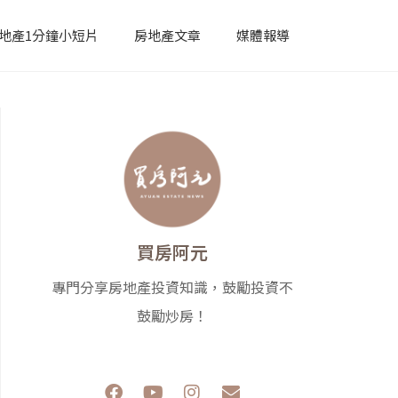
地產1分鐘小短片
房地產文章
媒體報導
買房阿元
專門分享房地產投資知識，鼓勵投資不
鼓勵炒房！
F
Y
I
E