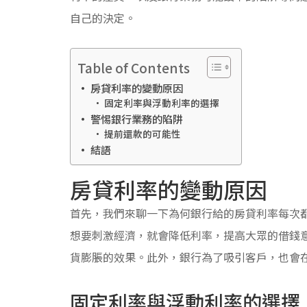
自己的決定。
Table of Contents
房貸利率的變動原因
固定利率與浮動利率的選擇
警惕銀行業務的陷阱
提前還款的可能性
結語
房貸利率的變動原因
首先，我們來聊一下為何銀行給的房貸利率每次
想要刺激經濟，就會降低利率，提高大眾的借錢
貨膨脹的效果。此外，銀行為了吸引客戶，也會
固定利率與浮動利率的選擇