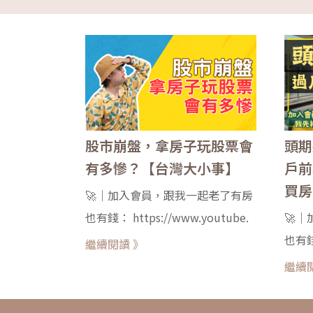
股市崩盤，拿房子玩股票會
頭期
有多慘？【台灣大小事】
戶前
買房
🚀｜加入會員，跟我一起老了有房
也有錢： https://www.youtube.
🚀
也有錢：
繼續閱讀 》
繼續