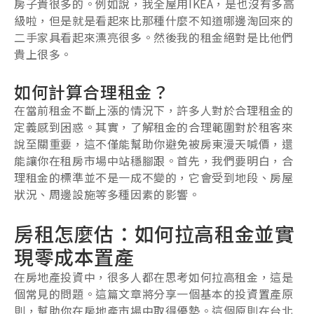
房子貴很多的。例如說，我全屋用IKEA，是也沒有多高
級啦，但是就是看起來比那種什麼不知道哪邊淘回來的
二手家具看起來漂亮很多。然後我的租金絕對是比他們
貴上很多。
如何計算合理租金？
在當前租金不斷上漲的情況下，許多人對於合理租金的
定義感到困惑。其實，了解租金的合理範圍對於租客來
說至關重要，這不僅能幫助你避免被房東漫天喊價，還
能讓你在租房市場中站穩腳跟。首先，我們要明白，合
理租金的標準並不是一成不變的，它會受到地段、房屋
狀況、周邊設施等多種因素的影響。
房租怎麼估：如何拉高租金並實
現零成本置產
在房地產投資中，很多人都在思考如何拉高租金，這是
個常見的問題。這篇文章將分享一個基本的投資置產原
則，幫助你在房地產市場中取得優勢。這個原則在台北