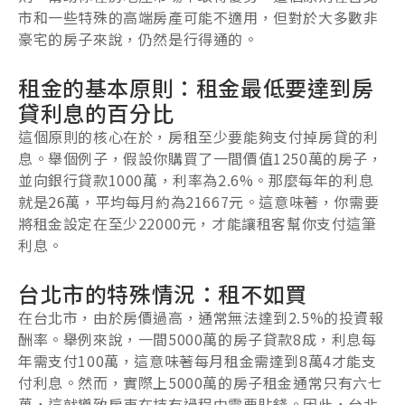
市和一些特殊的高端房產可能不適用，但對於大多數非
豪宅的房子來說，仍然是行得通的。
租金的基本原則：租金最低要達到房
貸利息的百分比
這個原則的核心在於，房租至少要能夠支付掉房貸的利
息。舉個例子，假設你購買了一間價值1250萬的房子，
並向銀行貸款1000萬，利率為2.6%。那麼每年的利息
就是26萬，平均每月約為21667元。這意味著，你需要
將租金設定在至少22000元，才能讓租客幫你支付這筆
利息。
台北市的特殊情況：租不如買
在台北市，由於房價過高，通常無法達到2.5%的投資報
酬率。舉例來說，一間5000萬的房子貸款8成，利息每
年需支付100萬，這意味著每月租金需達到8萬4才能支
付利息。然而，實際上5000萬的房子租金通常只有六七
萬，這就導致房東在持有過程中需要貼錢。因此，台北