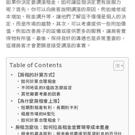
如果你決定要調漲租金，如何讓這個決定更有說服力
呢？首先，你可以向房客說明調漲的原因，例如維修成
本增加、稅金調升等，讓他們了解這不僅僅是個人的決
定，而是市場的趨勢。其次，可以考慮提供一些附加價
值，例如改善房子的設備或提供更多的服務，讓房客覺
得物有所值。最後，保持良好的溝通也是非常重要的，
這樣房客才會更願意接受調漲的事實。
Table of Contents
【房租的計算方式】
如何計算合理租金
不同地區的X值該怎麼設定
其他需要考慮的因素
【為什麼房租會上漲】
短期對租客有利，長期則不利
租屋市場的M型化
如何計算合理租金？
房租怎麼估：如何拉高租金並實現零成本置產
租金的基本原則：租金最低要達到房貸利息的百分比