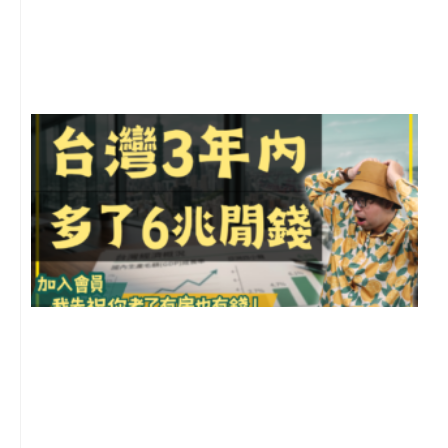
月
尚
留
G
2
年
月