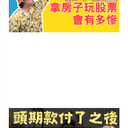
2
年
月
尚
留