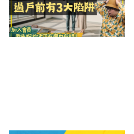
前
2
年
月
尚
留