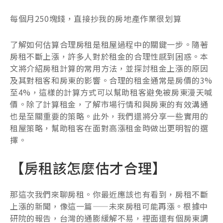
每個月250塊錢，直接抄我的房地產作業很划算
了解如何估算合理房租是租屋過程中的關鍵一步。隨著
房租不斷上漲，許多人對於租金的合理性感到困惑。本
文將介紹房租計算的常用方法，並探討租金上漲的原因
及其對租客和房東的影響。合理的租金通常是房價的3%
至4%，這樣的計算方式可以幫助租客避免被房東漫天喊
價。除了計算租金，了解市場行情和與房東的有效溝通
也是至關重要的策略。此外，我們還將分享一些實用的
租屋策略，幫助租客在面對高漲租金時做出更明智的選
擇。
【房租該怎麼估才合理】
那這次我們來聊房租。你最近應該也有看到，房租不斷
上漲的新聞，像這一篇——未來房租可能再漲。根據中
研院的報告，台灣的通膨緩解不易，裡面還有個房東調