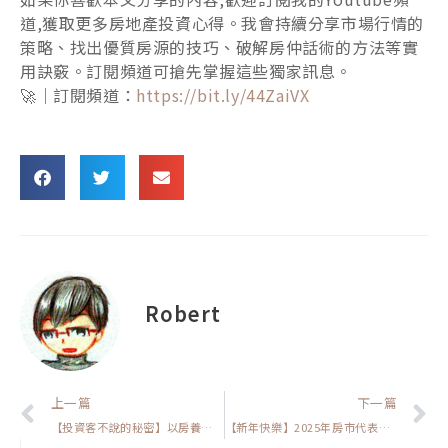
道,獲取更多房地產投資心得。我會持續分享市場行情的
策略、找出優質房源的技巧、破解房仲話術的方法等實
用訣竅。訂閱頻道可搶先掌握這些獨家訊息。
🚀｜訂閱頻道：
https://bit.ly/44ZaiVX
Robert
上一頁
上一篇
下一篇
【投資客不說的秘密】以房養老房子必看！教你避開銀行最怕的「屋齡陷阱」
【新年快樂】2025年房市代表字『硬』曝光！五大支撐+政府維穩，自住投資客都該掌握的未來走向