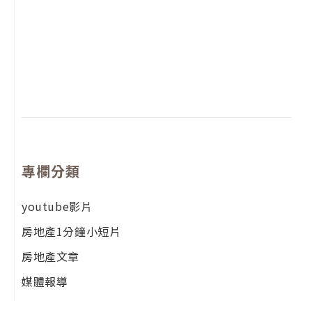
2
年
月
尚
留
專欄分類
youtube影片
房地產1分鐘小短片
房地產文章
媒體報導