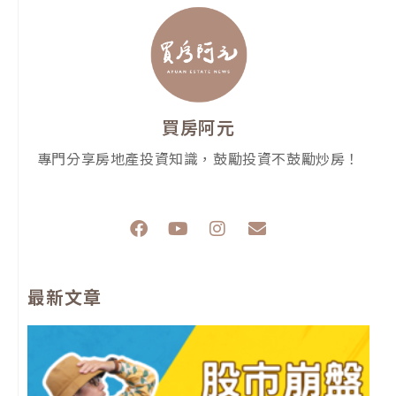
買房阿元
專門分享房地產投資知識，鼓勵投資不鼓勵炒房！
F
Y
I
E
a
o
n
n
c
u
s
v
e
t
t
e
最新文章
b
u
a
l
o
b
g
o
o
e
r
p
k
a
e
m