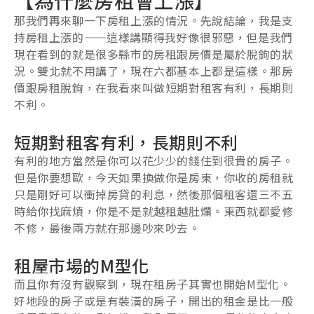
那我們再來聊一下房租上漲的情況。先說結論，我是支
持房租上漲的——這樣講顯得我好像很邪惡，但是我們
現在看到的就是很多縣市的房租跟房價是屬於脫鉤的狀
況。雙北就不用講了，現在六都基本上都是這樣。那房
價跟房租脫鉤，在我看來叫做短期對租客有利，長期則
不利。
短期對租客有利，長期則不利
有利的地方當然是你可以花少少的錢住到很貴的房子。
但是你要想歐，今天如果換做你是房東，你收的房租就
只是剛好可以衝掉房貸的利息，然後那個租客還三不五
時給你找麻煩，你是不是就越租越肚爛。東西就都愛修
不修，最後兩方就在那邊吵來吵去。
租屋市場的M型化
而且你有沒有觀察到，現在租房子其實也開始M型化。
好地段的房子或是有裝潢的房子，開出的租金是比一般