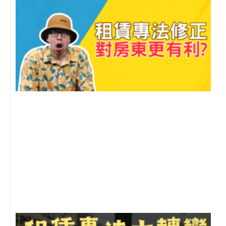
2
年
月
尚
留