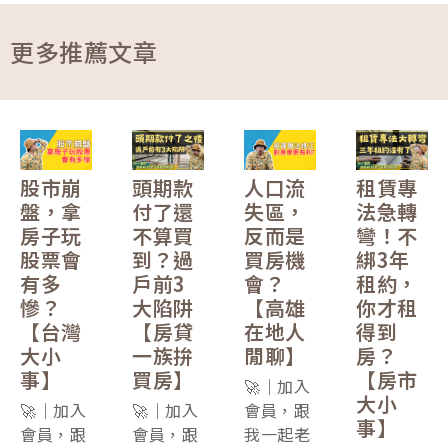
更多推薦文章
股市崩
頭期款
人口流
租賃專
盤，拿
付了還
失區，
法急轉
房子玩
不算買
反而是
彎！不
股票會
到？過
買房機
綁3年
有多
戶前3
會？
租約，
慘？
大陷阱
【高雄
你才租
【台灣
【房貸
在地人
得到
大小
一族拚
閒聊】
房？
事】
買房】
【房市
🚀｜加入
大小
🚀｜加入
🚀｜加入
會員，跟
事】
會員，跟
會員，跟
我一起老