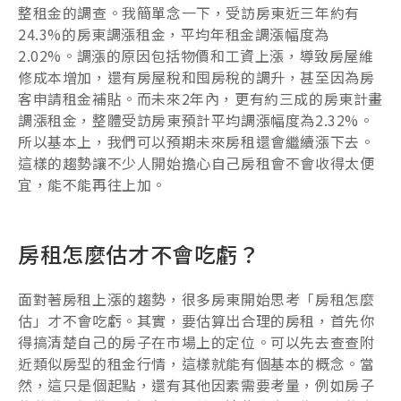
整租金的調查。我簡單念一下，受訪房東近三年約有
24.3%的房東調漲租金，平均年租金調漲幅度為
2.02%。調漲的原因包括物價和工資上漲，導致房屋維
修成本增加，還有房屋稅和囤房稅的調升，甚至因為房
客申請租金補貼。而未來2年內，更有約三成的房東計畫
調漲租金，整體受訪房東預計平均調漲幅度為2.32%。
所以基本上，我們可以預期未來房租還會繼續漲下去。
這樣的趨勢讓不少人開始擔心自己房租會不會收得太便
宜，能不能再往上加。
房租怎麼估才不會吃虧？
面對著房租上漲的趨勢，很多房東開始思考「房租怎麼
估」才不會吃虧。其實，要估算出合理的房租，首先你
得搞清楚自己的房子在市場上的定位。可以先去查查附
近類似房型的租金行情，這樣就能有個基本的概念。當
然，這只是個起點，還有其他因素需要考量，例如房子