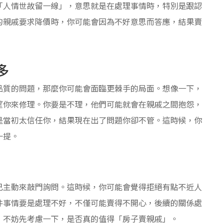
「人情世故留一線」，意思就是在處理事情時，特別是跟認
的親戚要求降價時，你可能會因為不好意思而答應，結果賣
多
品質的問題，那麼你可能會面臨更棘手的局面。想像一下，
望你來修理。你要是不理，他們可能就會在親戚之間抱怨，
是當初太信任你，結果現在出了問題你卻不管。這時候，你
一提。
己主動來敲門詢問。這時候，你可能會覺得拒絕有點不近人
件事情要是處理不好，不僅可能賣得不開心，後續的關係處
，不妨先考慮一下，是否真的值得「房子賣親戚」。