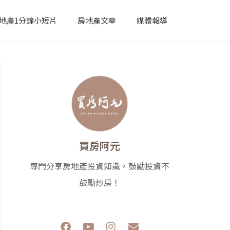
地產1分鐘小短片
房地產文章
媒體報導
買房阿元
專門分享房地產投資知識，鼓勵投資不
鼓勵炒房！
F
Y
I
E