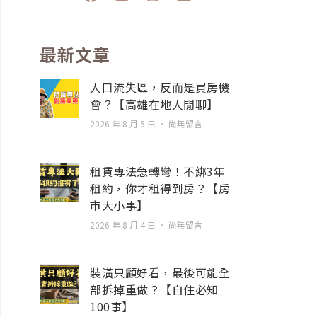
a
o
n
n
c
u
s
v
e
t
t
e
b
u
a
l
最新文章
o
b
g
o
o
e
r
p
人口流失區，反而是買房機
k
a
e
會？【高雄在地人閒聊】
m
2026 年 8 月 5 日
尚無留言
租賃專法急轉彎！不綁3年
租約，你才租得到房？【房
市大小事】
2026 年 8 月 4 日
尚無留言
裝潢只顧好看，最後可能全
部拆掉重做？【自住必知
100事】