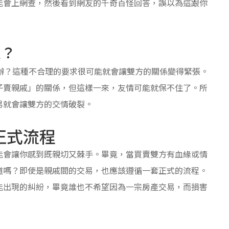
能會上網查，然後看到網友的千奇百怪回答，誤以為這跟你
人？
辦？這種不合理的要求很可能就會讓雙方的關係變得緊張。
子賣親戚」的關係，但這樣一來，友情可能就保不住了。所
易就會讓雙方的交情破裂。
正式流程
能會讓你感到既親切又棘手。畢竟，當買賣雙方有血緣或情
道嗎？即使是親戚間的交易，也應該遵循一套正式的流程。
能出現的糾紛，畢竟誰也不希望因為一宗房產交易，而損害