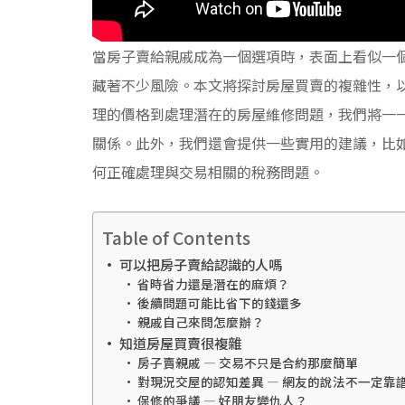
當房子賣給親戚成為一個選項時，表面上看似一
藏著不少風險。本文將探討房屋買賣的複雜性，
理的價格到處理潛在的房屋維修問題，我們將一
關係。此外，我們還會提供一些實用的建議，比
何正確處理與交易相關的稅務問題。
Table of Contents
可以把房子賣給認識的人嗎
省時省力還是潛在的麻煩？
後續問題可能比省下的錢還多
親戚自己來問怎麼辦？
知道房屋買賣很複雜
房子賣親戚 — 交易不只是合約那麼簡單
對現況交屋的認知差異 — 網友的說法不一定靠
保修的爭議 — 好朋友變仇人？