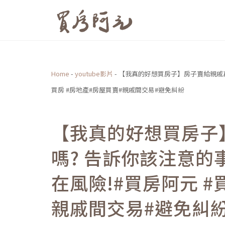
跳
至
主
要
內
Home
-
youtube影片
-
【我真的好想買房子】房子賣給親戚真
容
買房 #房地產#房屋買賣#親戚間交易#避免糾紛
【我真的好想買房子
嗎? 告訴你該注意
在風險!#買房阿元 #
親戚間交易#避免糾