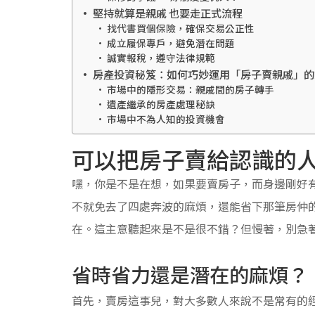
堅持就算是親戚 也要走正式流程
找代書買個保險，確保交易公正性
成立履保專戶，避免潛在問題
誠實報稅，遵守法律規範
房產投資秘笈：如何巧妙運用「房子賣親戚」的
市場中的隱形交易：親戚間的房子轉手
遺產繼承的房產處理秘訣
市場中不為人知的投資機會
可以把房子賣給認識的
嘿，你是不是在想，如果要賣房子，而身邊剛好
不就免去了四處奔波的麻煩，還能省下那筆房仲
在。這主意聽起來是不是很不錯？但慢著，別急
省時省力還是潛在的麻煩？
首先，賣房這事兒，對大多數人來說不是常有的