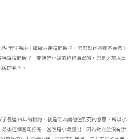
以短暫借住為由，繼續占用這間房子，怎麼勸他搬都不願意，
宣稱說這間房子一開始是小媛的爸爸購買的，只是之前以買
小媛的名下。
了長達39年的租約，就是可以讓他住到死的意思，所以小
，最後這個官司打完，當然是小媛勝出，因為對方並沒有辦
，如果你沒有去公證的話，買賣不破租賃，只有五年的效期。