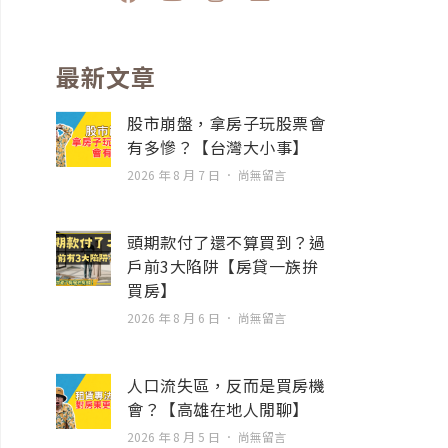
a
o
n
n
c
u
s
v
e
t
t
e
b
u
a
l
最新文章
o
b
g
o
o
e
r
p
股市崩盤，拿房子玩股票會
k
a
e
有多慘？【台灣大小事】
m
2026 年 8 月 7 日
尚無留言
頭期款付了還不算買到？過
戶前3大陷阱【房貸一族拚
買房】
2026 年 8 月 6 日
尚無留言
人口流失區，反而是買房機
會？【高雄在地人閒聊】
2026 年 8 月 5 日
尚無留言