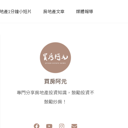
地產1分鐘小短片
房地產文章
媒體報導
買房阿元
專門分享房地產投資知識，鼓勵投資不
鼓勵炒房！
F
Y
I
E