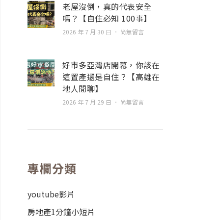
老屋沒倒，真的代表安全
嗎？【自住必知 100事】
2026 年 7 月 30 日
尚無留言
好市多亞灣店開幕，你該在
這置產還是自住？【高雄在
地人閒聊】
2026 年 7 月 29 日
尚無留言
專欄分類
youtube影片
房地產1分鐘小短片