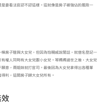
還是要看法官認不認這樣。這就像是房子被強佔的風險一
一棟房子贈與大女兒，但因為怕親戚說閒話，就借名登記一
所有權人同時有大女兒跟小女兒。等媽媽過世之後，大女兒
不願意，兩姐妹就打官司。最後因為大女兒拿得出各種單
當得利，這間房子歸大女兒所有。
無效