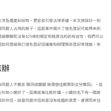
在涉及遺產糾紛時，更容易引發法律爭議。本文將探討一則
被同居人占用的房子。這起事件揭示了借名登記可能帶來的
過瞭解民法第425條的規定和租賃合約的有效性，我們可以
紹如何透過簽訂借名登記協議書和辦理預告登記等措施，來
怎辦
同居人不搬走 簡訊成關鍵 無償借住期限到女兒奪回」。這
先叫她小媛好了，這樣故事比較好講。小媛的名下有一間房
居的伴侶，說是同居伴侶就是沒有結婚的意思，會偶而來住