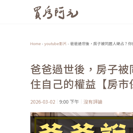
跳
至
主
要
內
Home
-
youtube影片
-
爸爸過世後，房子被同居人硬占？你
容
爸爸過世後，房子被
住自己的權益【房市
2026-03-02
9:00 下午
沒有評論