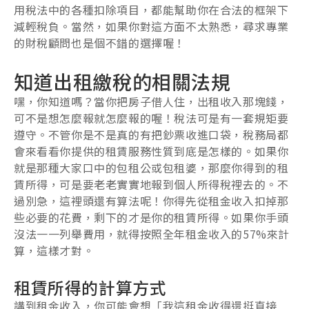
用稅法中的各種扣除項目，都能幫助你在合法的框架下
減輕稅負。當然，如果你對這方面不太熟悉，尋求專業
的財稅顧問也是個不錯的選擇喔！
知道出租繳稅的相關法規
嘿，你知道嗎？當你把房子借人住，出租收入那塊錢，
可不是想怎麼報就怎麼報的喔！稅法可是有一套規矩要
遵守。不管你是不是真的有把鈔票收進口袋，稅務局都
會來看看你提供的租賃服務性質到底是怎樣的。如果你
就是那種大家口中的包租公或包租婆，那麼你得到的租
賃所得，可是要老老實實地報到個人所得稅裡去的。不
過別急，這裡頭還有算法呢！你得先從租金收入扣掉那
些必要的花費，剩下的才是你的租賃所得。如果你手頭
沒法一一列舉費用，就得按照全年租金收入的57%來計
算，這樣才對。
租賃所得的計算方式
講到租金收入，你可能會想「我這租金收得還挺直接