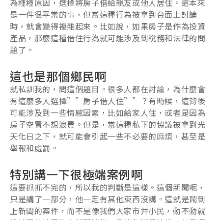
為種種原因，選擇將房子借給親友或他人居住。這本來
是一件很平常的事，但當這種行為被拿到台面上討論
時，就會變得複雜起來。比如說，如果房子是作為投資
產品，那麼這種借住行為就可能涉及到稅務和法律的問
題了。
這也是那個鄉民啊
就私訓我的，問這個題目。很多人都在討論，為什麼會
有這麼多人選擇””房子借人住””？有時候，這背後
可能涉及到一些情感因素，比如給家人住，或者是因為
房子空置不想浪費。但是，當這種私下的協議被拿到光
天化日之下，就可能會引起一些不必要的麻煩，甚至是
舉報和處罰。
特別講一下很極端案例啊
這要抓抓不完的，所以我的判斷是這樣。這個新聞呢，
只是講了一部分，他一定有其他東西沒講。這就是鬧到
上新聞的案件，而不是像我們大家市井小民，動不動就