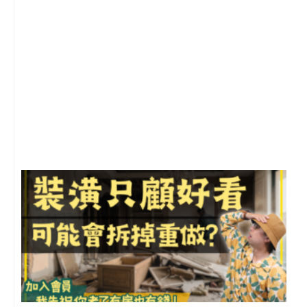
2
年
月
尚
留