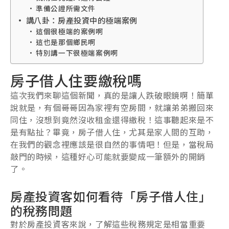
準備公證所需文件
講八卦：房產投資中的極端案例
這個很極端的案例啊
這也是那個鄉民啊
特別講一下很極端案例啊
房子借人住要繳稅嗎
這次我們來聊這個新聞，真的是讓人跌破眼鏡啊！簡單
說就是，有個哥哥因為家裡有空房間，就讓弟弟搬回來
同住，沒想到竟然沒收租金還得繳稅！這事聽起來是不
是有點扯？畢竟，房子借人住，尤其是家人間的互助，
在我們的觀念裡應該是很自然的事情吧！但是，當稅局
敲門的時候，這種好心可能就要變成一筆額外的開銷
了。
房產投資客如何看待「房子借人住」
的稅務問題
對於房產投資客來說，了解這些稅務規定是相當重要