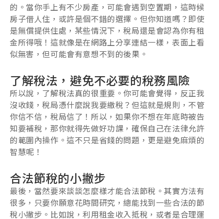
的。當你手上有不少房產，可能會遇到空置期，這時候
房子借人住，或許是個不錯的選擇。但你知道嗎？即使
是無償提供住處，某些情況下，稅局還是會認為你有租
金所得哦！這就像是在網路上分享連結一樣，表面上看
似無害，但可能會有意想不到的後果。
了解稅法，避免不必要的稅務風險
所以說，了解稅法真的很重要。你可能會覺得，反正我
沒收錢，稅局憑什麼說我要繳稅？但這就是規則，不管
你信不信，稅局信了！所以，如果你不想在年底時被告
知要補稅，那你就得先做好功課，確保自己在法律允許
的範圍內操作。這不只是省錢的問題，更是避免麻煩的
智慧呢！
合法節稅的小撇步
最後，當然要來談談怎麼樣才能合法節稅。其實方法有
很多，只要你願意花時間研究，總能找到一些合法的節
稅小撇步。比如說，利用租金收入抵稅，或者是合理運