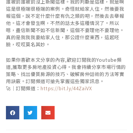
誰被罰誰被罰沒上新聞這樣。我的判斷是這樣，就是啊
這是很極端很極端的案例。奇怪就給家人住，然後要我
報這個，說不定什麼什麼有仇之類的吧，然後去去舉報
他。這才會發生啊，不然的話太多這種情況了。所以
嗯，盡信新聞不如不信新聞，這個不要理他不要理他。
真的是我我我要給家人住，那公證什麼東西，這起呸
臉，哎哎莫名其妙。
如果你喜歡本文分享的內容,歡迎訂閱我的Youtube頻
道,獲取更多房地產投資心得。我會持續分享市場行情的
策略、找出優質房源的技巧、破解房仲話術的方法等實
用訣竅。訂閱頻道可搶先掌握這些獨家訊息。
🚀｜訂閱頻道：
https://bit.ly/44ZaiVX