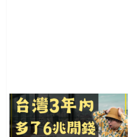
1
2
年
月
尚
留
G