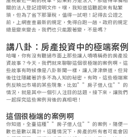
關的法人登記證明文件。嘿，我知道這聽起來有點繁
瑣，但為了省下那筆稅，值得一試吧！記得去公證之
前，上網查查最新的規定，免得白跑一趟。政府的規定
總是變來變去，我們也只能跟著變，不是嗎？
講八卦：房產投資中的極端案例
哈囉，你有沒有聽過市面上那些讓人嘖嘖稱奇的房產投
資故事？今天，我們就來聊聊這個很極端的案例啊。這
些故事有時候像是八卦新聞一樣，讓人津津樂道，但背
後往往隱藏著許多不為人知的秘密。有時，這些極端案
例反映出市場的某些現象，比如””房子借人住””的
情況，就是其中一個引人注目的話題。接下來，讓我們
一起探究這些案例背後的真相吧！
這個很極端的案例啊
你知道，全臺這種””房子借人住””的案例，隨便一
數也是數以萬計。這種情況下，房產的所有者可能會因