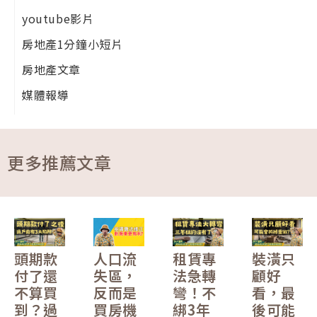
youtube影片
房地產1分鐘小短片
房地產文章
媒體報導
更多推薦文章
頭期款
人口流
租賃專
裝潢只
付了還
失區，
法急轉
顧好
不算買
反而是
彎！不
看，最
到？過
買房機
綁3年
後可能