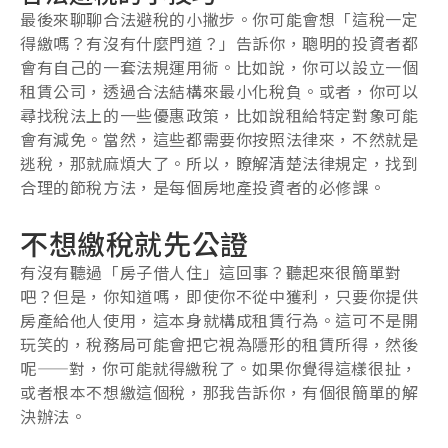
最後來聊聊合法避稅的小撇步。你可能會想「這稅一定
得繳嗎？有沒有什麼門道？」告訴你，聰明的投資者都
會有自己的一套法規運用術。比如說，你可以設立一個
租賃公司，透過合法結構來最小化稅負。或者，你可以
尋找稅法上的一些優惠政策，比如說租給特定對象可能
會有減免。當然，這些都需要你按照法律來，不然就是
逃稅，那就麻煩大了。所以，瞭解清楚法律規定，找到
合理的節稅方法，是每個房地產投資者的必修課。
不想繳稅就先公證
有沒有聽過「房子借人住」這回事？聽起來很簡單對
吧？但是，你知道嗎，即使你不從中獲利，只要你提供
房產給他人使用，這本身就構成租賃行為。這可不是開
玩笑的，稅務局可能會把它視為隱形的租賃所得，然後
呢——對，你可能就得繳稅了。如果你覺得這樣很扯，
或者根本不想繳這個稅，那我告訴你，有個很簡單的解
決辦法。