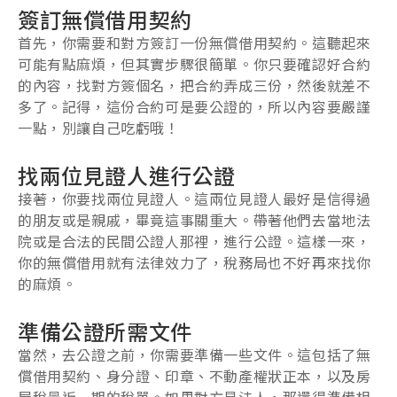
簽訂無償借用契約
首先，你需要和對方簽訂一份無償借用契約。這聽起來
可能有點麻煩，但其實步驟很簡單。你只要確認好合約
的內容，找對方簽個名，把合約弄成三份，然後就差不
多了。記得，這份合約可是要公證的，所以內容要嚴謹
一點，別讓自己吃虧哦！
找兩位見證人進行公證
接著，你要找兩位見證人。這兩位見證人最好是信得過
的朋友或是親戚，畢竟這事關重大。帶著他們去當地法
院或是合法的民間公證人那裡，進行公證。這樣一來，
你的無償借用就有法律效力了，稅務局也不好再來找你
的麻煩。
準備公證所需文件
當然，去公證之前，你需要準備一些文件。這包括了無
償借用契約、身分證、印章、不動產權狀正本，以及房
屋稅最近一期的稅單。如果對方是法人，那還得準備相