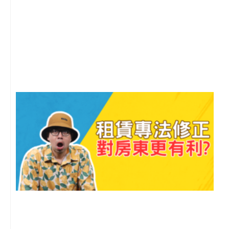
2
年
月
尚
留