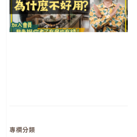
2
年
月
尚
留
專欄分類