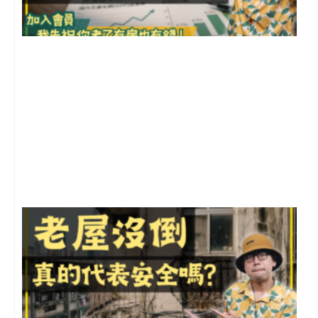
2
年
月
尚
留