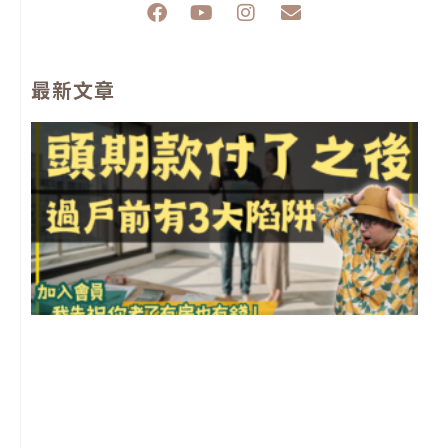
F
Y
I
E
a
o
n
n
c
u
s
v
e
t
t
e
最新文章
b
u
a
l
o
b
g
o
o
e
r
p
k
a
e
m
前