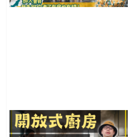
2
年
月
尚
留