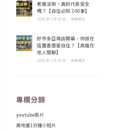
老屋沒倒，真的代表安全
嗎？【自住必知 100事】
2026 年 7 月 30 日
尚無留言
好市多亞灣店開幕，你該在
這置產還是自住？【高雄在
地人閒聊】
2026 年 7 月 29 日
尚無留言
專欄分類
youtube影片
房地產1分鐘小短片