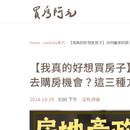
跳
至
主
要
內
Home
-
youtube影片
-
【我真的好想買房子】共同繼承的房
容
【我真的好想買房子
去購房機會？這三種
2024-10-29
9:00 下午
沒有評論