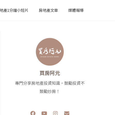
地產1分鐘小短片
房地產文章
媒體報導
買房阿元
專門分享房地產投資知識，鼓勵投資不
鼓勵炒房！
F
Y
I
E