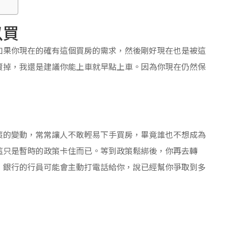
以買
如果你現在的確有這個買房的需求，然後剛好現在也是被這
賣掉，我還是建議你能上車就早點上車。因為你現在仍然保
策的變動，常常讓人不敢輕易下手買房，畢竟誰也不想成為
這只是暫時的政策卡住而已。等到政策鬆綁後，你再去轉
，銀行的行員可能會主動打電話給你，說已經幫你爭取到多