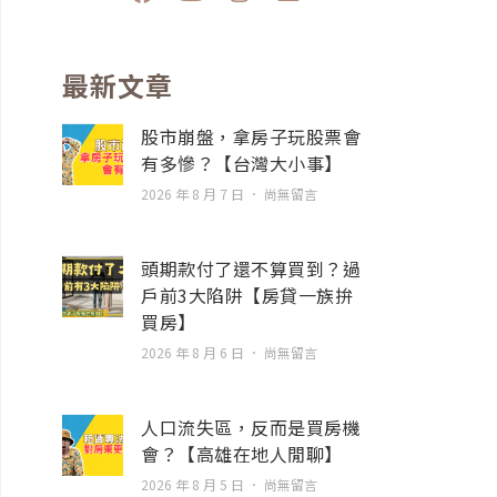
a
o
n
n
c
u
s
v
e
t
t
e
b
u
a
l
最新文章
o
b
g
o
o
e
r
p
股市崩盤，拿房子玩股票會
k
a
e
有多慘？【台灣大小事】
m
2026 年 8 月 7 日
尚無留言
頭期款付了還不算買到？過
戶前3大陷阱【房貸一族拚
買房】
2026 年 8 月 6 日
尚無留言
人口流失區，反而是買房機
會？【高雄在地人閒聊】
2026 年 8 月 5 日
尚無留言