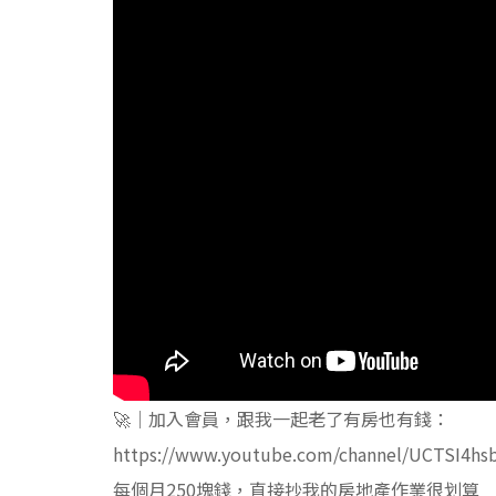
🚀｜加入會員，跟我一起老了有房也有錢：
https://www.youtube.com/channel/UCTSI4hs
每個月250塊錢，直接抄我的房地產作業很划算