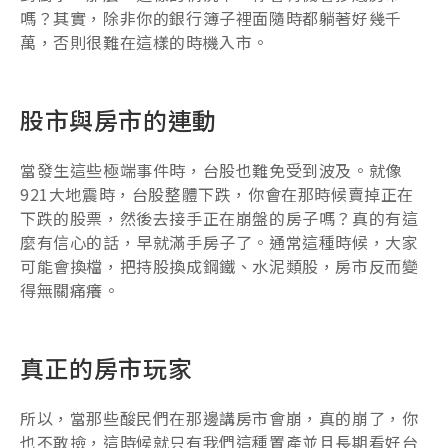
嗎？其實，除非你的銀行簿子裡面隨時都躺著好幾千
萬，否則很難在這樣的時機入市。
股市與房市的連動
當發生這些極端事件時，台股也難免受到波及。就像
921大地震時，台股整體下跌，你會在那時候賣掉正在
下跌的股票，然後去接手正在崩盤的房子嗎？真的有這
麼有信心的話，早就滿手房子了。通常這種時候，大家
可能會換檔，把持股換成鋼鐵、水泥類股，房市反而變
得無關痛癢。
真正的房市玩家
所以，當那些酸民們在那邊講房市會崩，真的崩了，你
也不敢撿，這時候就只有我們這種置產並且長期看好台