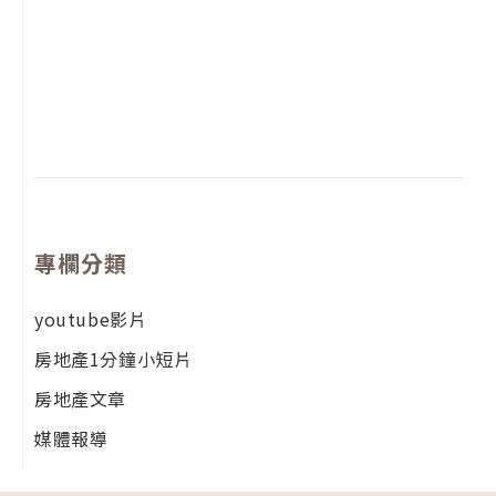
2
年
月
尚
留
專欄分類
youtube影片
房地產1分鐘小短片
房地產文章
媒體報導