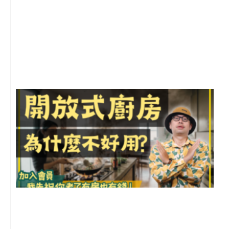
2
年
月
尚
留