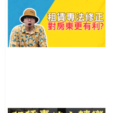
2
年
月
尚
留