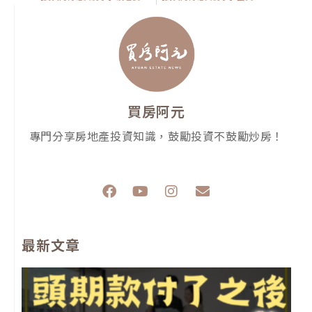
買房阿元
專門分享房地產投資知識，鼓勵投資不鼓勵炒房！
F
Y
I
E
a
o
n
n
c
u
s
v
e
t
t
e
最新文章
b
u
a
l
o
b
g
o
o
e
r
p
k
a
e
m