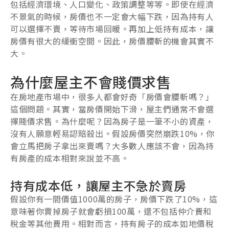
包括經濟環境、人口變化、政策調整等等。即使在經濟
不景氣的時候，房價也不一定會大幅下跌，因為持有人
可以選擇不賣，等待市場回暖。再加上低持有成本，讓
房價有很大的緩衝空間。因此，房價腰斬的機會其實不
大。
為什麼屋主不會賤價求售
在房地產市場中，很多人都會好奇「房價會腰斬嗎？」
這個問題。其實，當房價開始下滑，屋主們通常不會選
擇賤價求售。為什麼呢？因為房子是一筆不小的資產，
沒有人願意輕易認賠殺出。假設房價突然崩跌10%，你
會立馬把房子拿出來賣嗎？大多數人應該不會，因為持
有房產的成本相對來說並不高。
持有成本低，讓屋主不急於賣房
假設你有一間價值1000萬的房子，房價下跌了10%，這
意味著你賣掉房子就會虧損100萬，還不包括仲介費和
稅金等其他費用。相對而言，持有房子的成本如地價稅