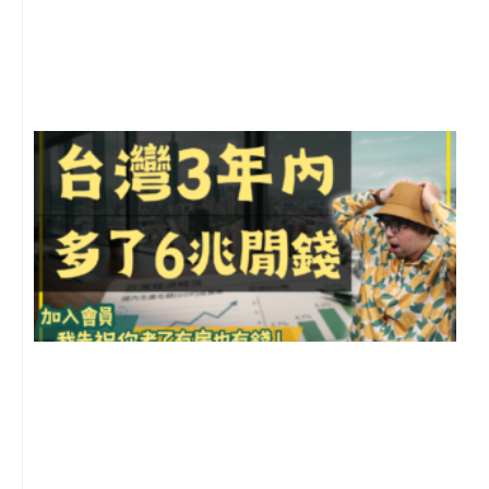
年
月
尚
留
G
2
年