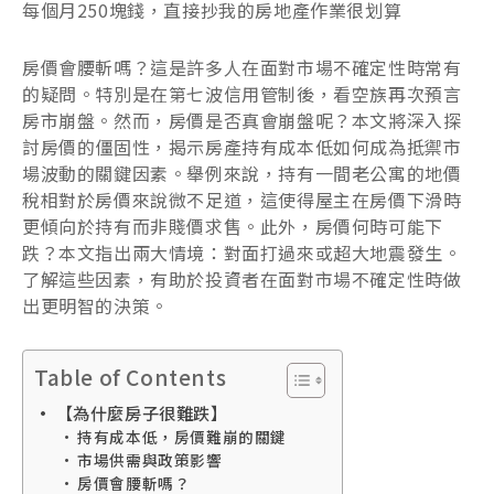
每個月250塊錢，直接抄我的房地產作業很划算
房價會腰斬嗎？這是許多人在面對市場不確定性時常有
的疑問。特別是在第七波信用管制後，看空族再次預言
房市崩盤。然而，房價是否真會崩盤呢？本文將深入探
討房價的僵固性，揭示房產持有成本低如何成為抵禦市
場波動的關鍵因素。舉例來說，持有一間老公寓的地價
稅相對於房價來說微不足道，這使得屋主在房價下滑時
更傾向於持有而非賤價求售。此外，房價何時可能下
跌？本文指出兩大情境：對面打過來或超大地震發生。
了解這些因素，有助於投資者在面對市場不確定性時做
出更明智的決策。
Table of Contents
【為什麼房子很難跌】
持有成本低，房價難崩的關鍵
市場供需與政策影響
房價會腰斬嗎？