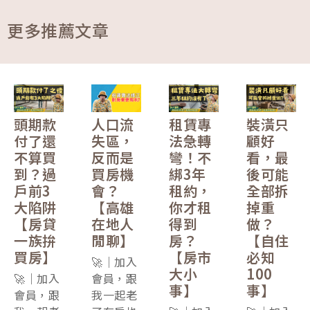
更多推薦文章
頭期款
人口流
租賃專
裝潢只
付了還
失區，
法急轉
顧好
不算買
反而是
彎！不
看，最
到？過
買房機
綁3年
後可能
戶前3
會？
租約，
全部拆
大陷阱
【高雄
你才租
掉重
【房貸
在地人
得到
做？
一族拚
閒聊】
房？
【自住
買房】
【房市
必知
🚀｜加入
大小
100
🚀｜加入
會員，跟
事】
事】
會員，跟
我一起老