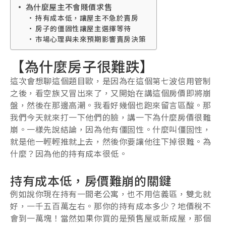
為什麼屋主不會賤價求售
持有成本低，讓屋主不急於賣房
房子的僵固性讓屋主選擇等待
市場心理與未來預期影響賣房決策
【為什麼房子很難跌】
這次會想聊這個題目歐，是因為在這個第七波信用管制
之後，看空族又冒出來了，又開始在講這個房價即將崩
盤，然後在那邊高潮。我看好幾個也跑來留言區酸。那
我們今天就來打一下他們的臉，講一下為什麼房價很難
崩。一樣先說結論，因為他有僵固性。什麼叫僵固性，
就是他一輕輕推就上去，然後你要讓他往下掉很難。為
什麼？因為他的持有成本很低。
持有成本低，房價難崩的關鍵
例如說你現在持有一間老公寓，也不用信義區，雙北就
好，一千五百萬左右。那你的持有成本多少？地價稅不
會到一萬塊！當然如果你買的是預售屋或新成屋，那個