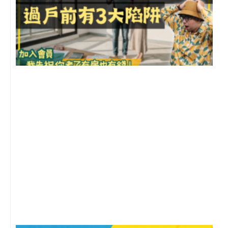
前
2
年
月
尚
留