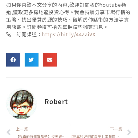
如果你喜歡本文分享的內容,歡迎訂閱我的Youtube頻
道,獲取更多房地產投資心得。我會持續分享市場行情的
策略、找出優質房源的技巧、破解房仲話術的方法等實
用訣竅。訂閱頻道可搶先掌握這些獨家訊息。
🚀｜訂閱頻道：
https://bit.ly/44ZaiVX
Robert
上一頁
上一篇
下一篇
【我真的好想買房子】沒老婆該買房嗎？單身族必看的購房真相
【我真的好想買房子】蛋黃區老宅還是蛋白區新成屋？教你這樣選才不後悔！