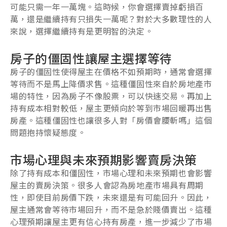
可能只需一年一萬塊。這時候，你會選擇賣掉虧損百
萬，還是繼續持有只損失一萬呢？對於大多數理性的人
來說，選擇繼續持有是更明智的決定。
房子的僵固性讓屋主選擇等待
房子的僵固性使得屋主在價格不如預期時，通常會選擇
等待而不是馬上降價求售。這種僵固性來自於房地產市
場的特性，因為房子不像股票，可以快速交易。再加上
持有成本相對較低，屋主更傾向於等到市場回暖再出售
房產。這種僵固性也讓很多人對「房價會腰斬嗎」這個
問題抱持懷疑態度。
市場心理與未來預期影響賣房決策
除了持有成本和僵固性，市場心理和未來預期也會影響
屋主的賣房決策。很多人會認為房地產市場具有周期
性，即使目前房價下跌，未來還是有可能回升。因此，
屋主通常會等待市場回升，而不是急於賤價賣出。這種
心理預期讓屋主更有信心持有房產，進一步減少了市場