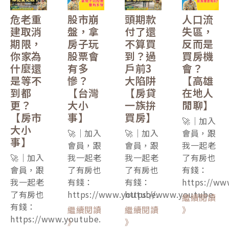
危老重
股市崩
頭期款
人口流
建取消
盤，拿
付了還
失區，
期限，
房子玩
不算買
反而是
你家為
股票會
到？過
買房機
什麼還
有多
戶前3
會？
是等不
慘？
大陷阱
【高雄
到都
【台灣
【房貸
在地人
更？
大小
一族拚
閒聊】
【房市
事】
買房】
🚀｜加入
大小
🚀｜加入
🚀｜加入
會員，跟
事】
會員，跟
會員，跟
我一起老
🚀｜加入
我一起老
我一起老
了有房也
會員，跟
了有房也
了有房也
有錢：
我一起老
有錢：
有錢：
https://ww
了有房也
https://www.youtube.
https://www.youtube.
繼續閱讀
有錢：
繼續閱讀
繼續閱讀
》
https://www.youtube.
》
》