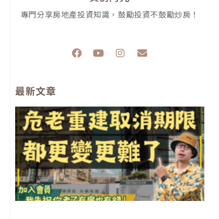
專門分享房地產投資知識，鼓勵投資不鼓勵炒房！
F
Y
I
E
a
o
n
n
c
u
s
v
e
t
t
e
最新文章
b
u
a
l
o
b
g
o
o
e
r
p
k
a
e
m