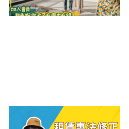
前
2
年
月
尚
留