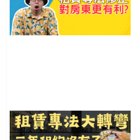
2
年
月
尚
留