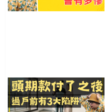
2
年
月
尚
留