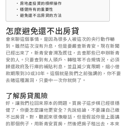
房地產投資的槓桿操作
穩健持有的重要性
避免還不出房貸的方法
怎麼避免還不出房貸
會來聊這個事情，是因為很多人被這次的央行動作嚇
到。雖然這次沒有升息，但是要嚴查新青安。現在新聞
已經出來了，新青安會溯及既往，去查那些已申辦新青
安的人。只要查到有人頭戶、轉租等不合規情況，必須
歸還政府及行庫的補貼利息，並且減少寬限期，縮小借
款期限到30或30年。這個就是我們之前強調的，你不要
去賭這種漏洞，只要中一次你就倒了。
了解房貸風險
好，讓我們拉回來原本的問題。買房子這步棋已經很穩
健了，你要怎麼讓他更安全？先說結論，不要讓自己繳
不出房貸。對，聽起來很像廢話，但是假設你是上面講
的那個例子，用新青安買房，然後把房子租出去，本來