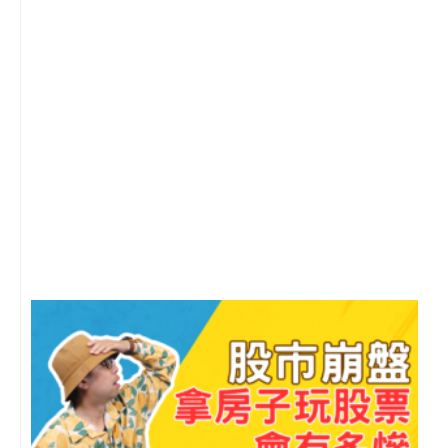
2
年
月
尚
留