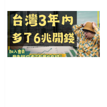
G
2
年
月
尚
留