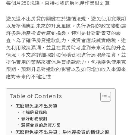
每個月250塊錢，直接抄我的房地產作業很划算
避免還不出房貸的關鍵在於遵循法規、避免使用寬限期
以及準備應對未來的升息風險。央行近期的政策變動讓
許多房地產投資者感到擔憂，特別是針對新青安的嚴
查。為了確保房貸還款能力，投資者應該誠實納稅，避
免利用政策漏洞，並且在買房時考慮到未來可能的升息
情況。本文將詳細探討如何穩健地進行房地產投資，並
提供實用的策略來確保房貸還款能力，包括避免使用寬
限期、預測升息對還款的影響以及如何增加收入來源來
應對未來的不確定性。
Table of Contents
怎麼避免還不出房貸
了解房貸風險
做好財務規劃
選擇合適的房貸方案
怎麼避免還不出房貸：房地產投資的穩健之道