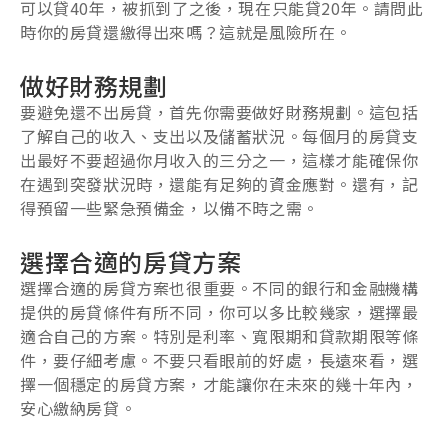
可以貸40年，被抓到了之後，現在只能貸20年。請問此
時你的房貸還繳得出來嗎？這就是風險所在。
做好財務規劃
要避免還不出房貸，首先你需要做好財務規劃。這包括
了解自己的收入、支出以及儲蓄狀況。每個月的房貸支
出最好不要超過你月收入的三分之一，這樣才能確保你
在遇到突發狀況時，還能有足夠的資金應對。還有，記
得預留一些緊急預備金，以備不時之需。
選擇合適的房貸方案
選擇合適的房貸方案也很重要。不同的銀行和金融機構
提供的房貸條件有所不同，你可以多比較幾家，選擇最
適合自己的方案。特別是利率、寬限期和貸款期限等條
件，要仔細考慮。不要只看眼前的好處，長遠來看，選
擇一個穩定的房貸方案，才能讓你在未來的幾十年內，
安心繳納房貸。