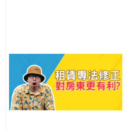
2
年
月
尚
留