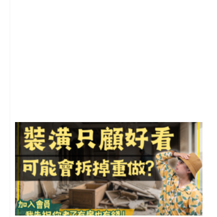
2
年
月
尚
留