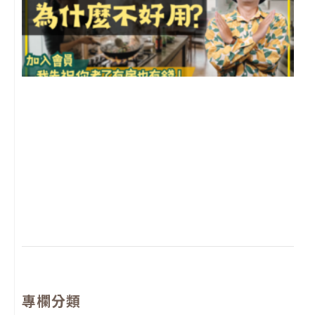
2
年
月
尚
留
專欄分類