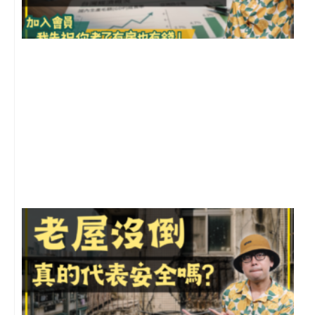
2
年
月
尚
留