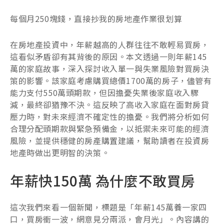
每個月250塊錢，直接抄我的房地產作業很划算
在房地產投資中，年薪越高的人群往往不敢輕易買房，
這看似矛盾卻有其背後的原因。本文透過一則年薪145
萬的家庭故事，深入探討收入單一與失業風險對買房決
策的影響。該家庭考慮購買總價1700萬的房子，儘管有
能力支付550萬頭期款，但因擔憂失業後家庭收入驟
減，最終卻猶豫不決。這反映了高收入家庭在面對房貸
壓力時，對未來經濟不確定性的擔憂。我們將分析如何
合理分配頭期款與緊急預備金，以抵禦未來可能的經濟
風險，並提供穩健的房產購置建議，幫助讀者在投資房
地產時做出更明智的決策。
年薪快150萬 為什麼不敢買房
這次我們來看一個新聞，標題是「年薪145萬養一家四
口，買房衝一波，網意見分兩派，會月光」。內容講的