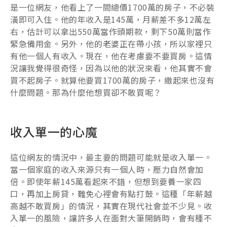
是一位網友，他看上了一間總價1700萬的房子，不必裝
潢即可入住。他的年收入是145萬，月薪差不多12萬左
右，估計可以拿出550萬當作頭期款，剩下50萬則當作
緊急備用金。另外，他的老婆正在帶小孩，所以家裡只
有他一個人有收入。現在，他在考慮要不要買房。這情
況讓我覺得很奇怪，因為以他的狀況來看，他其實不會
買不起房子。就算他要買1700萬的房子，繳起來也沒有
什麼問題。那為什麼他想買卻不敢買呢？
收入單一的心魔
這位網友的情況中，最主要的問題可能就是收入單一。
當一個家庭的收入來源只有一個人時，壓力自然會加
倍。即使年薪145萬看起來不錯，但想到要養一家四
口，再加上房貸，難免心裡會有點打鼓。這種「年薪越
高越不敢買房」的情況，其實在現代社會並不少見。收
入單一的風險，讓許多人在面對大筆開銷時，會有種不