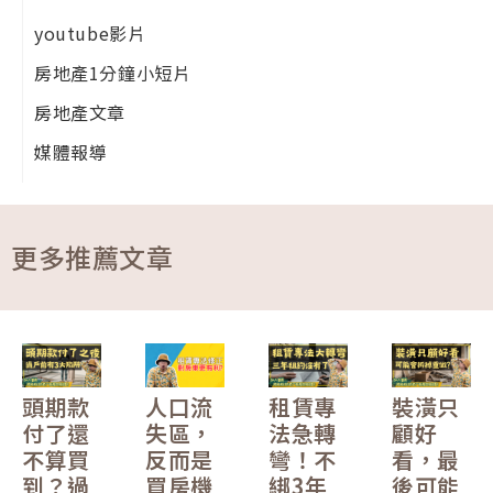
youtube影片
房地產1分鐘小短片
房地產文章
媒體報導
更多推薦文章
頭期款
人口流
租賃專
裝潢只
付了還
失區，
法急轉
顧好
不算買
反而是
彎！不
看，最
到？過
買房機
綁3年
後可能