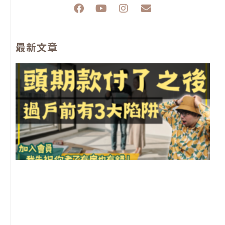
F
Y
I
E
a
o
n
n
c
u
s
v
e
t
t
e
最新文章
b
u
a
l
o
b
g
o
o
e
r
p
k
a
e
m
前