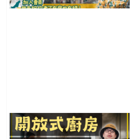
2
年
月
尚
留