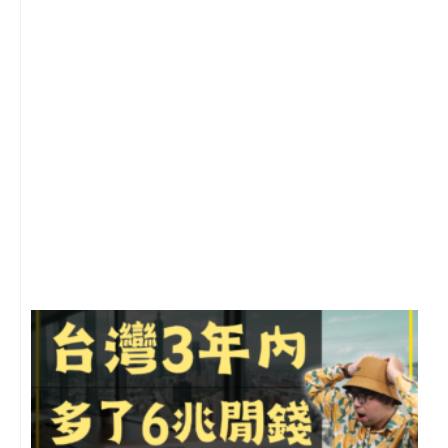
1
2
年
月
尚
留
G