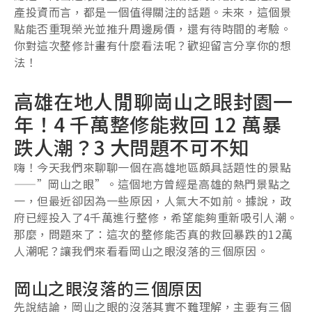
產投資而言，都是一個值得關注的話題。未來，這個景
點能否重現榮光並推升周邊房價，還有待時間的考驗。
你對這次整修計畫有什麼看法呢？歡迎留言分享你的想
法！
高雄在地人閒聊崗山之眼封園一
年！4 千萬整修能救回 12 萬暴
跌人潮？3 大問題不可不知
嗨！今天我們來聊聊一個在高雄地區頗具話題性的景點
——”岡山之眼”。這個地方曾經是高雄的熱門景點之
一，但最近卻因為一些原因，人氣大不如前。據說，政
府已經投入了4千萬進行整修，希望能夠重新吸引人潮。
那麼，問題來了：這次的整修能否真的救回暴跌的12萬
人潮呢？讓我們來看看岡山之眼沒落的三個原因。
岡山之眼沒落的三個原因
先說結論，岡山之眼的沒落其實不難理解，主要有三個