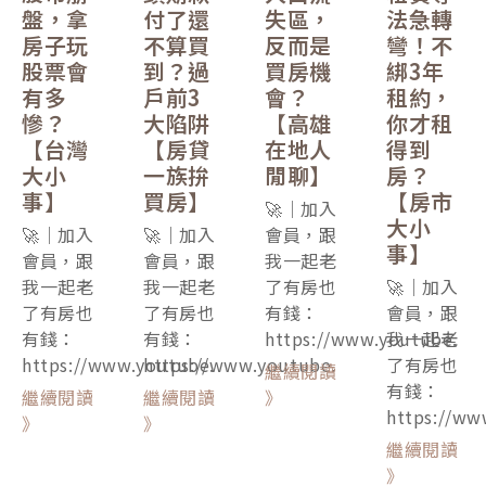
盤，拿
付了還
失區，
法急轉
房子玩
不算買
反而是
彎！不
股票會
到？過
買房機
綁3年
有多
戶前3
會？
租約，
慘？
大陷阱
【高雄
你才租
【台灣
【房貸
在地人
得到
大小
一族拚
閒聊】
房？
事】
買房】
【房市
🚀｜加入
大小
🚀｜加入
🚀｜加入
會員，跟
事】
會員，跟
會員，跟
我一起老
我一起老
我一起老
了有房也
🚀｜加入
了有房也
了有房也
有錢：
會員，跟
有錢：
有錢：
https://www.youtube.
我一起老
https://www.youtube.
https://www.youtube.
了有房也
繼續閱讀
有錢：
繼續閱讀
繼續閱讀
》
https://ww
》
》
繼續閱讀
》