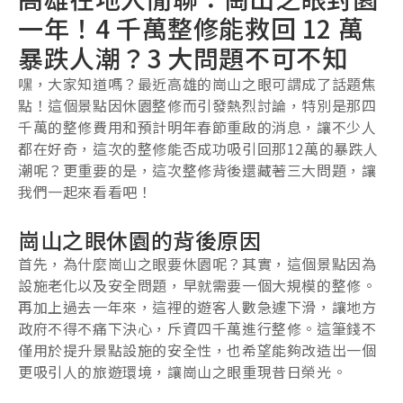
一年！4 千萬整修能救回 12 萬
暴跌人潮？3 大問題不可不知
嘿，大家知道嗎？最近高雄的崗山之眼可謂成了話題焦
點！這個景點因休園整修而引發熱烈討論，特別是那四
千萬的整修費用和預計明年春節重啟的消息，讓不少人
都在好奇，這次的整修能否成功吸引回那12萬的暴跌人
潮呢？更重要的是，這次整修背後還藏著三大問題，讓
我們一起來看看吧！
崗山之眼休園的背後原因
首先，為什麼崗山之眼要休園呢？其實，這個景點因為
設施老化以及安全問題，早就需要一個大規模的整修。
再加上過去一年來，這裡的遊客人數急遽下滑，讓地方
政府不得不痛下決心，斥資四千萬進行整修。這筆錢不
僅用於提升景點設施的安全性，也希望能夠改造出一個
更吸引人的旅遊環境，讓崗山之眼重現昔日榮光。