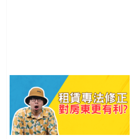
2
年
月
尚
留