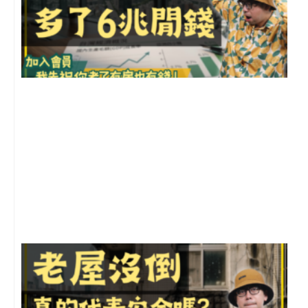
2
年
月
尚
留