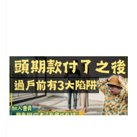
2
年
月
尚
留
前