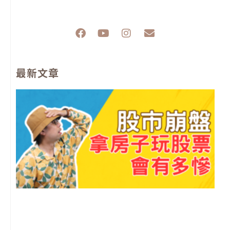
F
Y
I
E
a
o
n
n
c
u
s
v
e
t
t
e
最新文章
b
u
a
l
o
b
g
o
o
e
r
p
k
a
e
m