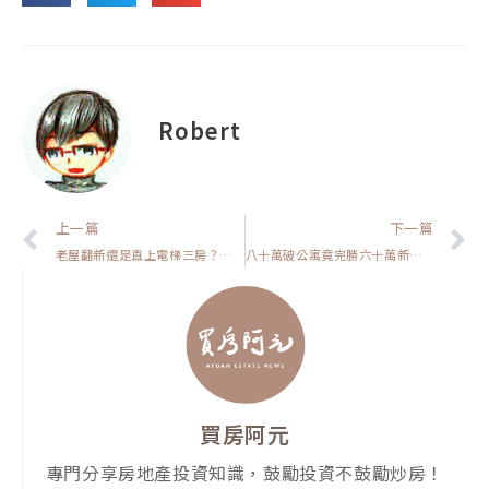
Robert
上一頁
上一篇
下一篇
老屋翻新還是直上電梯三房？多想這一點，你會更有把握【房貸一族拚買房】
八十萬破公寓竟完勝六十萬新電梯宅？他們擠爆蛋黃區只為拿到生產力紅利【我真的好想買房子】
買房阿元
專門分享房地產投資知識，鼓勵投資不鼓勵炒房！