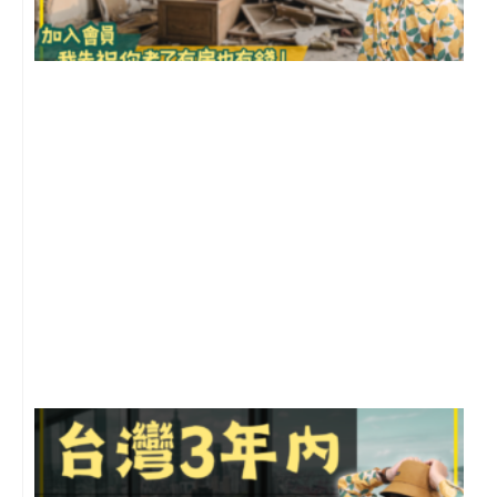
1
2
年
月
尚
留
G