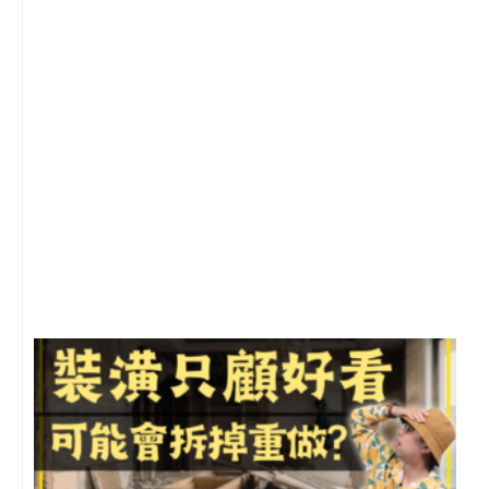
2
年
月
尚
留