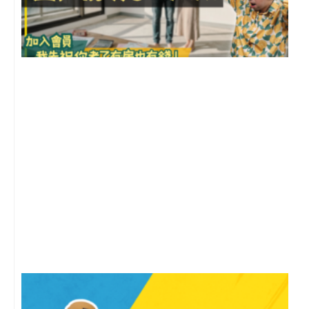
前
2
年
月
尚
留