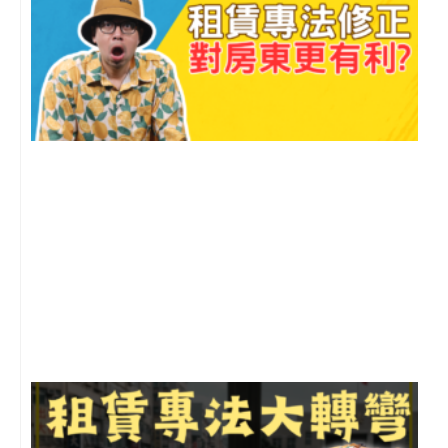
2
年
月
尚
留