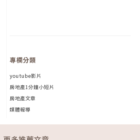
月
尚
留
專欄分類
youtube影片
房地產1分鐘小短片
房地產文章
媒體報導
更多推薦文章