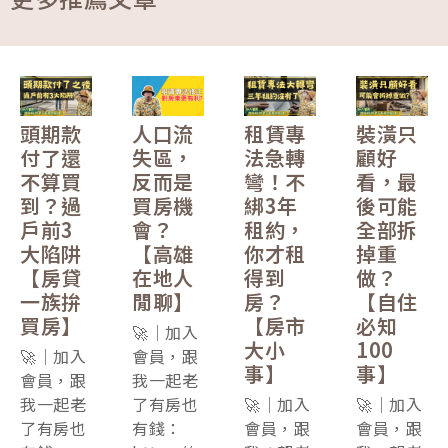
頭期款
人口流
租賃專
裝潢只
付了還
失區，
法急轉
顧好
不算買
反而是
彎！不
看，最
到？過
買房機
綁3年
後可能
戶前3
會？
租約，
全部拆
大陷阱
【高雄
你才租
掉重
【房貸
在地人
得到
做？
一族拚
閒聊】
房？
【自住
買房】
【房市
必知
🚀｜加入
大小
100
🚀｜加入
會員，跟
事】
事】
會員，跟
我一起老
我一起老
了有房也
🚀｜加入
🚀｜加入
了有房也
有錢：
會員，跟
會員，跟