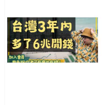
尚
留
G
2
年
月
尚