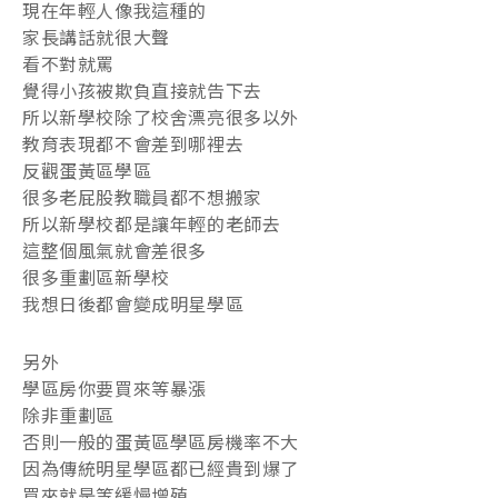
現在年輕人像我這種的
家長講話就很大聲
看不對就罵
覺得小孩被欺負直接就告下去
所以新學校除了校舍漂亮很多以外
教育表現都不會差到哪裡去
反觀蛋黃區學區
很多老屁股教職員都不想搬家
所以新學校都是讓年輕的老師去
這整個風氣就會差很多
很多重劃區新學校
我想日後都會變成明星學區
另外
學區房你要買來等暴漲
除非重劃區
否則一般的蛋黃區學區房機率不大
因為傳統明星學區都已經貴到爆了
買來就是等緩慢增殖