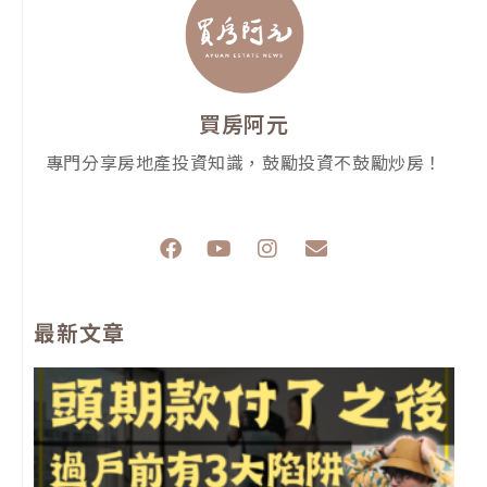
買房阿元
專門分享房地產投資知識，鼓勵投資不鼓勵炒房！
F
Y
I
E
a
o
n
n
c
u
s
v
e
t
t
e
最新文章
b
u
a
l
o
b
g
o
o
e
r
p
k
a
e
m