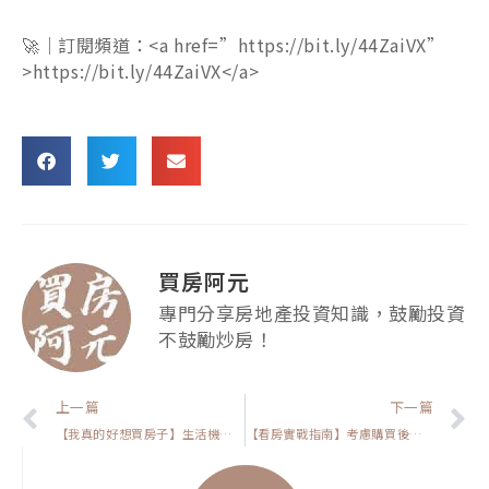
🚀｜訂閱頻道：<a href=”https://bit.ly/44ZaiVX”
>https://bit.ly/44ZaiVX</a>
買房阿元
專門分享房地產投資知識，鼓勵投資
不鼓勵炒房！
上一頁
上一篇
下一篇
【我真的好想買房子】生活機能真的那麼重要？揭露5大關鍵點！
【看房實戰指南】考慮購買後出租？你需要知道的3個風險