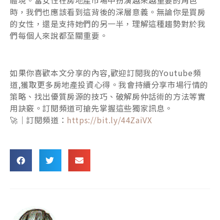
時，我們也應該看到這背後的深層意義。無論你是買房
的女性，還是支持她們的另一半，理解這種趨勢對於我
們每個人來說都至關重要。
如果你喜歡本文分享的內容,歡迎訂閱我的Youtube頻
道,獲取更多房地產投資心得。我會持續分享市場行情的
策略、找出優質房源的技巧、破解房仲話術的方法等實
用訣竅。訂閱頻道可搶先掌握這些獨家訊息。
🚀｜訂閱頻道：
https://bit.ly/44ZaiVX