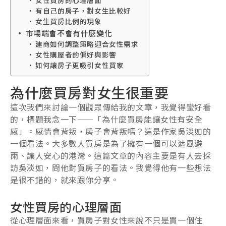
有自己的房子，對女生比較好
女生買房比例的現象
市場端會不會有什麼變化
建商如何調整策略迎合女性需求
女性購屋者的偏好與影響
如何讓房子更吸引女性買家
為什麼買房對女生很重要
這次我們來討論一個觀眾傳給我的文章，我覺得蠻好看
的，標題我念一下——「為什麼買房能讓女性有安全
感」。感情會背叛，房子會背叛嗎？這是作家吳淡如的
一個看法。大多數人買房是為了擁有一個可以遮風避
雨、讓人安心的港灣。這篇文章的內容主要是有人去採
訪吳淡如，問他對買房子的看法。我覺得他有一些想法
是很不錯的，就來跟你分享。
女性買房的心理層面
從心理層面來看，買房子對女性來說不只是買一個住