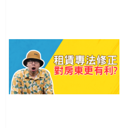
2
年
月
尚
留
2