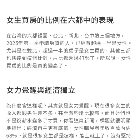
女生買房的比例在六都中的表現
在台灣的六都裡面，台北、新北、台中這三個地方，
2025年第一季申請房貸的人，已經有超過一半是女性。
尤其是在雙北，超過一半的房子是女生買的。其他三都
也快達到這個比例，占比都超過47%了。所以說，女性
買房的比例是真的變高了。
女力覺醒與經濟獨立
為什麼會這樣呢？其實就是女力覺醒，現在很多女生的
收入都跟男生差不多，甚至有些還比較高。而且她們也
不是說薪水變多了才買，你看這篇新聞，標題就很明顯
地指出：經濟自主更有底氣，女性購屋者年收百萬內佔
68%。就是很多女生都是怎樣，能上就上了，沒有堅持