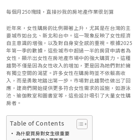
每個月250塊錢，直接抄我的房地產作業很划算
近年來，女性購房的比例顯著上升，尤其是在台灣的主
要城市如台北、新北和台中。這一現象反映了女性經濟
自主意識的增強，以及對自身安全感的重視。根據2025
年第一季的數據，這些城市中超過一半的房貸申請者為
女性，顯示出女性在房地產市場中的強大購買力。這種
趨勢不僅是因為女性收入的增加，更是因為她們對於擁
有獨立空間的渴望。許多女性在購房時並不依賴高收
入，而是勇敢地踏出第一步。市場對此趨勢也做出了回
應，建商們開始提供更多符合女性需求的設施，如游泳
池、瑜伽教室和圖書室等，這些設計吸引了大量女性購
房者。
Table of Contents
為什麼買房對女生很重要
女性買房的心理層面