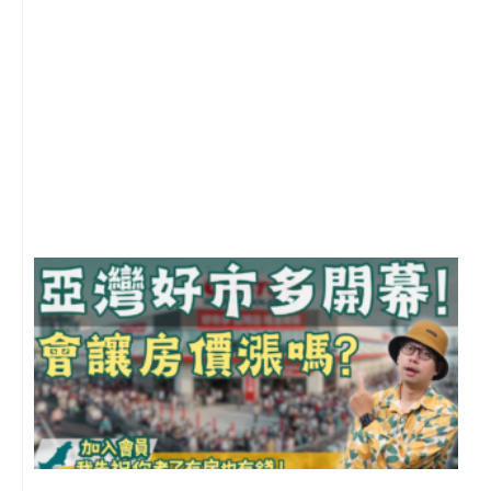
1
2
年
月
尚
留