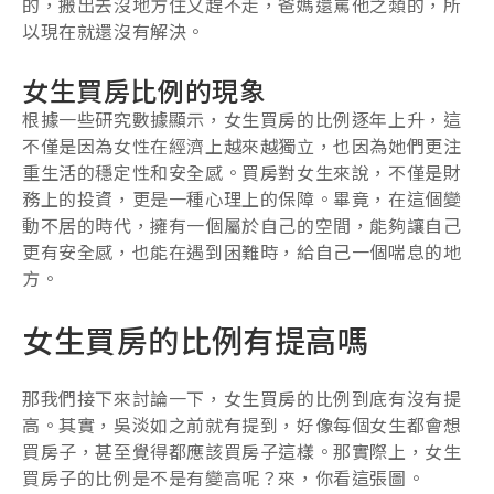
的，搬出去沒地方住又趕不走，爸媽還罵他之類的，所
以現在就還沒有解決。
女生買房比例的現象
根據一些研究數據顯示，女生買房的比例逐年上升，這
不僅是因為女性在經濟上越來越獨立，也因為她們更注
重生活的穩定性和安全感。買房對女生來說，不僅是財
務上的投資，更是一種心理上的保障。畢竟，在這個變
動不居的時代，擁有一個屬於自己的空間，能夠讓自己
更有安全感，也能在遇到困難時，給自己一個喘息的地
方。
女生買房的比例有提高嗎
那我們接下來討論一下，女生買房的比例到底有沒有提
高。其實，吳淡如之前就有提到，好像每個女生都會想
買房子，甚至覺得都應該買房子這樣。那實際上，女生
買房子的比例是不是有變高呢？來，你看這張圖。