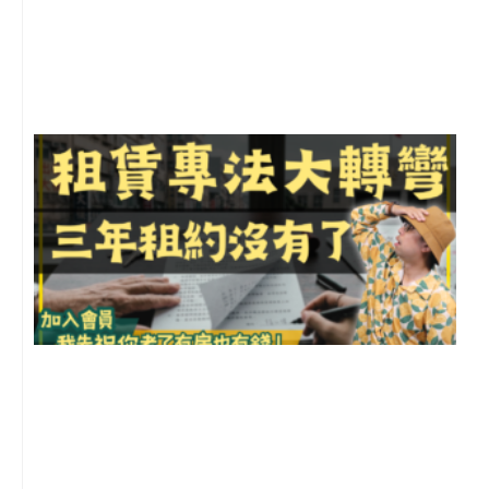
年
月
尚
留
3