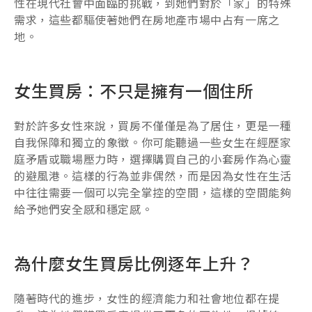
性在現代社會中面臨的挑戰，到她們對於「家」的特殊
需求，這些都驅使著她們在房地產市場中占有一席之
地。
女生買房：不只是擁有一個住所
對於許多女性來說，買房不僅僅是為了居住，更是一種
自我保障和獨立的象徵。你可能聽過一些女生在經歷家
庭矛盾或職場壓力時，選擇購買自己的小套房作為心靈
的避風港。這樣的行為並非偶然，而是因為女性在生活
中往往需要一個可以完全掌控的空間，這樣的空間能夠
給予她們安全感和穩定感。
為什麼女生買房比例逐年上升？
隨著時代的進步，女性的經濟能力和社會地位都在提