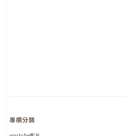
2
年
月
尚
留
專欄分類
youtube影片