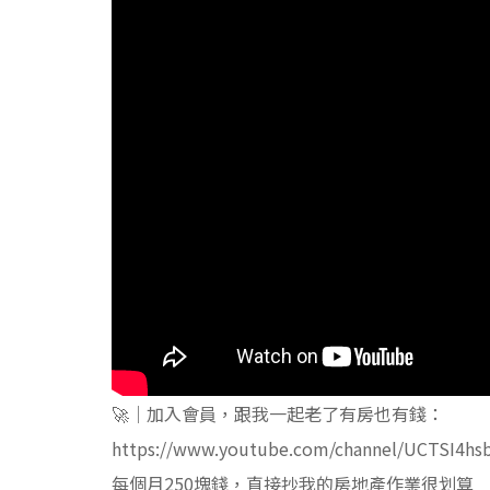
🚀｜加入會員，跟我一起老了有房也有錢：
https://www.youtube.com/channel/UCTSI4hs
每個月250塊錢，直接抄我的房地產作業很划算