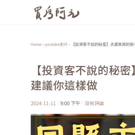
跳
至
主
要
內
Home
-
youtube影片
-
【投資客不說的秘密】夫妻買房的新
容
【投資客不說的秘密
建議你這樣做
2024-11-11
9:00 下午
沒有評論