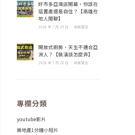
好市多亞灣店開幕，你該在
這置產還是自住？【高雄在
地人閒聊】
2026 年 7 月 29 日
尚無留言
開放式廚房，天生不適合亞
洲人？【裝潢該怎麼弄】
2026 年 7 月 28 日
尚無留言
專欄分類
youtube影片
房地產1分鐘小短片