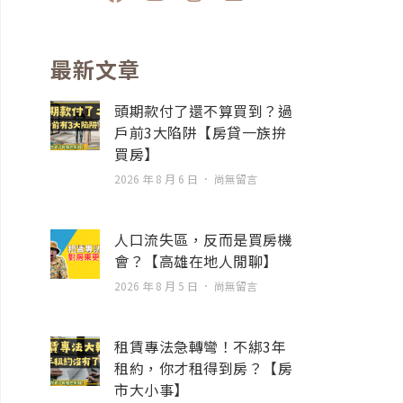
a
o
n
n
c
u
s
v
e
t
t
e
b
u
a
l
最新文章
o
b
g
o
o
e
r
p
頭期款付了還不算買到？過
k
a
e
戶前3大陷阱【房貸一族拚
m
買房】
2026 年 8 月 6 日
尚無留言
人口流失區，反而是買房機
會？【高雄在地人閒聊】
2026 年 8 月 5 日
尚無留言
租賃專法急轉彎！不綁3年
租約，你才租得到房？【房
市大小事】