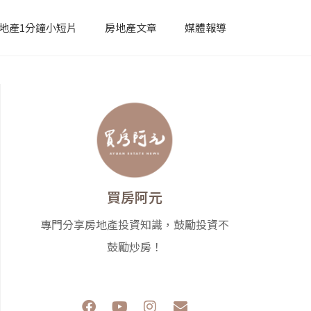
地產1分鐘小短片
房地產文章
媒體報導
買房阿元
專門分享房地產投資知識，鼓勵投資不
鼓勵炒房！
F
Y
I
E