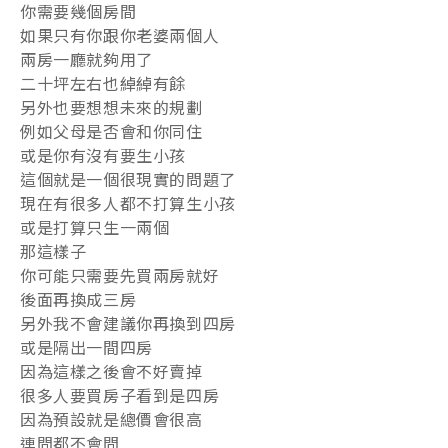
你需要幾個房間
如果只有你跟你老婆兩個人
兩房一廳就夠用了
二十坪左右也綽綽有餘
另外也要想想未來的規劃
例如父母是否會和你同住
或是你有沒有要生小孩
這個就是一個很現實的問題了
現在有很多人都不打算生小孩
或是打算只生一兩個
那這樣子
你可能只需要先買兩房就好
後面再換成三房
另外我不會建議你再換到四房
或是隔出一間四房
因為這樣之後會不好賣掉
很多人要買房子看到是四房
因為預設就是總價會很高
連問都不會問