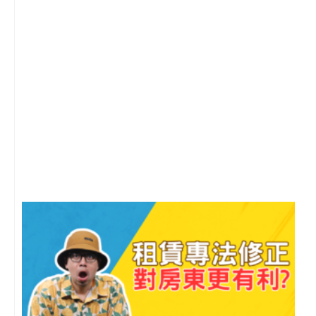
2
年
月
尚
留