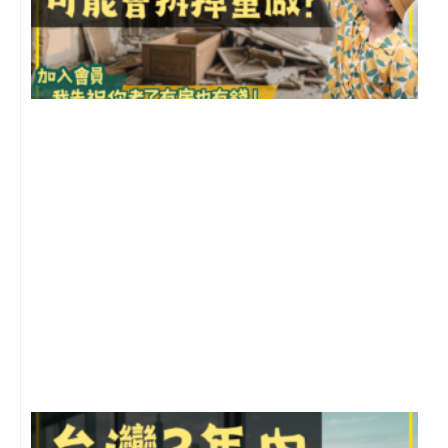
1
2
年
月
尚
留
G