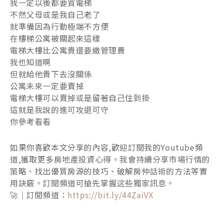
我一定以後都要買電梯
不然父母或是我自己老了
就準備因為行動極端不方便
在樓梯公寓被關起來這樣
電梯大樓比公寓貴還要繳管理費
我也知道啊
但就給他貴下去沒關係
公寓未來一定要賣掉
電梯大樓可以賣掉或是留著自己住到掛
這就是我說的進可攻退可守
你參考看看
如果你喜歡本文分享的內容,歡迎訂閱我的Youtube頻
道,獲取更多房地產投資心得。我會持續分享市場行情的
策略、找出優質房源的技巧、破解房仲話術的方法等實
用訣竅。訂閱頻道可搶先掌握这些獨家訊息。
🚀｜訂閱頻道：
https://bit.ly/44ZaiVX