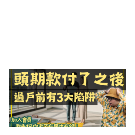
2
年
月
尚
留
前