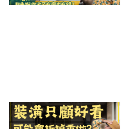
2
年
月
尚
留