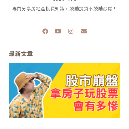
專門分享房地產投資知識，鼓勵投資不鼓勵炒房！
F
Y
I
E
a
o
n
n
c
u
s
v
e
t
t
e
最新文章
b
u
a
l
o
b
g
o
o
e
r
p
k
a
e
m