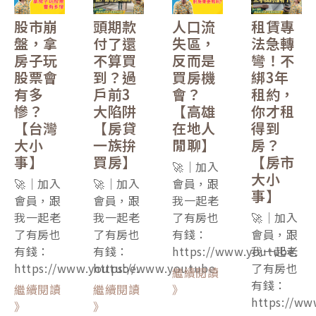
股市崩
頭期款
人口流
租賃專
盤，拿
付了還
失區，
法急轉
房子玩
不算買
反而是
彎！不
股票會
到？過
買房機
綁3年
有多
戶前3
會？
租約，
慘？
大陷阱
【高雄
你才租
【台灣
【房貸
在地人
得到
大小
一族拚
閒聊】
房？
事】
買房】
【房市
🚀｜加入
大小
🚀｜加入
🚀｜加入
會員，跟
事】
會員，跟
會員，跟
我一起老
我一起老
我一起老
了有房也
🚀｜加入
了有房也
了有房也
有錢：
會員，跟
有錢：
有錢：
https://www.youtube.
我一起老
https://www.youtube.
https://www.youtube.
了有房也
繼續閱讀
有錢：
繼續閱讀
繼續閱讀
》
https://ww
》
》