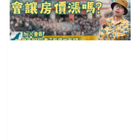
2
年
月
尚
留