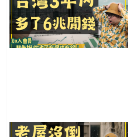
2
年
月
尚
留