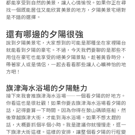
都能享受到自然的美景，讓人心情愉悅。如果你正在尋
找一個既能居住又能欣賞美景的地方，夕陽美景宅絕對
是不錯的選擇。
還有哪邊的夕陽很強
說到夕陽美景宅，大家想到的可能是那種坐在家裡陽台
就能看到夕陽的豪宅。不過，今天我們要聊的是那些不
用住在豪宅也能享受的絕美夕陽景點。趁著黃昏時分，
帶著家人或是情侶，一起去看看那些讓人心曠神怡的地
方吧！
旗津海水浴場的夕陽魅力
接下來我會推旗津海水浴場——一個看夕陽的好地方。
你看這也是很壯觀！如果你要去旗津海水浴場看夕陽的
話，記得要算一下時間。因為你得在鼓山碼頭搭船，然
後穿越旗津大街，才能到海水浴場。如果不想太趕的
話，大概要抓個半個小時。我是建議你就慢慢走，逛一
下旗津大街這樣。這樣的安排，讓整個看夕陽的行程變