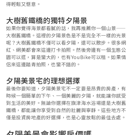
得輕鬆又愜意。
大樹舊鐵橋的獨特夕陽景
如果你覺得海景都看膩的話，我再推薦你一個山景——
大樹舊鐵橋。這裡的夕陽景色是不是完全不一樣的光景
呢？大樹舊鐵橋不僅可以看夕陽，還可以散步。很多網
紅、網美都會來這邊打卡拍照。然後旁邊有一個生態公
園可以逛，算是蠻大的，也有YouBike可以租。如果情
侶來這邊踏青拍照，也蠻不錯的。
夕陽美景宅的理想選擇
最後你要知道，夕陽美景宅不一定要是昂貴的房產，有
時候一個簡單的下午、一個美麗的夕陽，就能讓你感受
到生活的美好。無論你選擇在旗津海水浴場還是大樹舊
鐵橋，都能讓你享受到自然的壯麗與寧靜。這些地方不
僅是投資房地產的好選擇，也是心靈放鬆的最佳去處。
夕陽美景會影響房價嗎