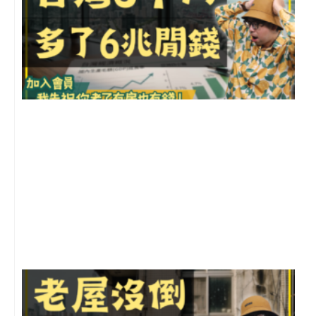
2
年
月
尚
留