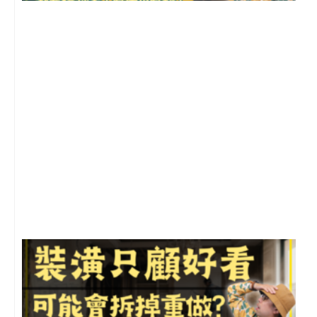
2
年
月
尚
留