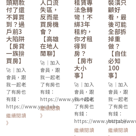
頭期款
人口流
租賃專
裝潢只
付了還
失區，
法急轉
顧好
不算買
反而是
彎！不
看，最
到？過
買房機
綁3年
後可能
戶前3
會？
租約，
全部拆
大陷阱
【高雄
你才租
掉重
【房貸
在地人
得到
做？
一族拚
閒聊】
房？
【自住
買房】
【房市
必知
🚀｜加入
大小
100
🚀｜加入
會員，跟
事】
事】
會員，跟
我一起老
我一起老
了有房也
🚀｜加入
🚀｜加入
了有房也
有錢：
會員，跟
會員，跟
有錢：
https://www.youtube.
我一起老
我一起老
https://www.youtube.
了有房也
了有房也
繼續閱讀
有錢：
有錢：
繼續閱讀
》
https://www.youtube.
https://ww
》
繼續閱讀
繼續閱讀