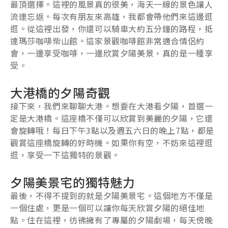
最頂選擇。這裡的風景真的很美，海天一線的景色讓人
流連忘返。每次有朋友來高雄，我都會帶他們來這邊逛
逛。從這裡出發，你還可以騎車大約五分鐘的路程，抵
達瑪莎咖啡柴山館。這家景觀咖啡館非常適合情侶約
會，一邊享受咖啡，一邊欣賞夕陽美景，真的是一種享
受。
大港橋的夕陽奇觀
接下來，我們來聊聊大港。想要在大港看夕陽，首選一
定是大港橋。這座橋不僅可以欣賞到美麗的夕陽，它還
會旋轉哦！每日下午3點以及週五六日的晚上7點，都是
觀賞這座橋旋轉的好時機。如果你有空，不妨來這裡逛
逛，享受一下這獨特的景觀。
夕陽美景宅的獨特魅力
最後，不得不提到的就是夕陽美景宅。這個地方不僅是
一個住處，更是一個可以讓你每天欣賞夕陽的絕佳地
點。住在這裡，彷彿擁有了專屬的夕陽劇場，每天傍晚