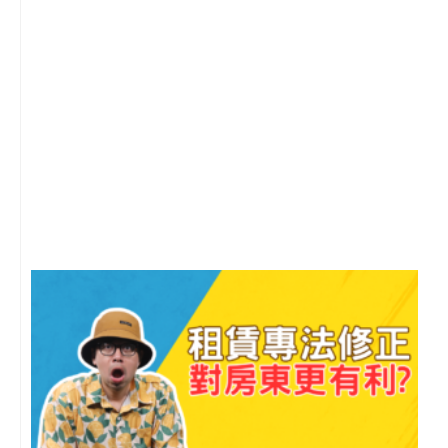
2
年
月
尚
留