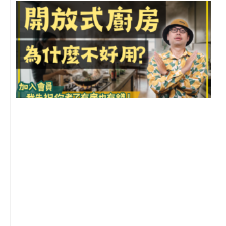
2
年
月
尚
留