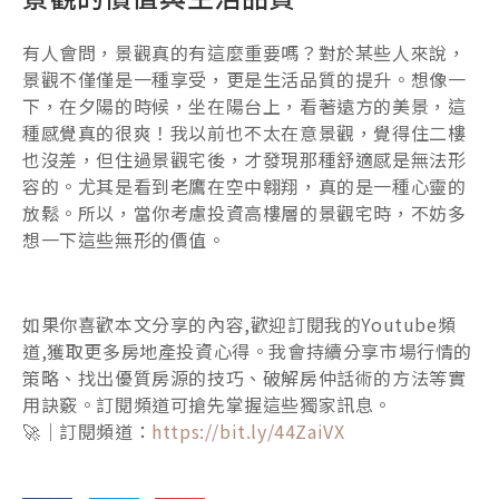
有人會問，景觀真的有這麼重要嗎？對於某些人來說，
景觀不僅僅是一種享受，更是生活品質的提升。想像一
下，在夕陽的時候，坐在陽台上，看著遠方的美景，這
種感覺真的很爽！我以前也不太在意景觀，覺得住二樓
也沒差，但住過景觀宅後，才發現那種舒適感是無法形
容的。尤其是看到老鷹在空中翱翔，真的是一種心靈的
放鬆。所以，當你考慮投資高樓層的景觀宅時，不妨多
想一下這些無形的價值。
如果你喜歡本文分享的內容,歡迎訂閱我的Youtube頻
道,獲取更多房地產投資心得。我會持續分享市場行情的
策略、找出優質房源的技巧、破解房仲話術的方法等實
用訣竅。訂閱頻道可搶先掌握這些獨家訊息。
🚀｜訂閱頻道：
https://bit.ly/44ZaiVX