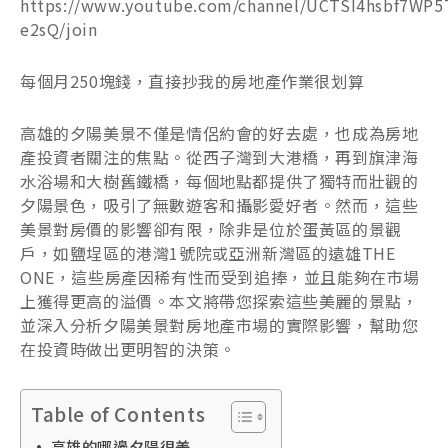
https://www.youtube.com/channel/UCTSI4hsbf7WP5
e2sQ/join
每個月250塊錢，直接抄我的房地產作業很划算
高雄的夕陽美景不僅是情侶約會的好去處，也成為房地
產投資者關注的焦點。從西子灣到大港橋，再到旗津海
水浴場和大樹舊鐵橋，每個地點都提供了獨特而壯觀的
夕陽景色，吸引了無數遊客和攝影愛好者。然而，這些
美景對房價的影響卻有限，除非是位於蛋黃區的景觀
戶，如鹽埕區的港灣1號院或亞洲新灣區的遠雄THE
ONE，這些房產因稀有性而受到追捧，並且能夠在市場
上獲得更高的溢價。本文將帶您探索這些美麗的景點，
並深入分析夕陽美景對房地產市場的實際影響，幫助您
在投資時做出更明智的決策。
Table of Contents
高雄的哪邊夕陽很美