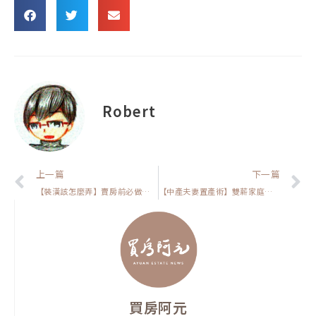
Robert
上一頁
上一篇
下一篇
【裝潢該怎麼弄】賣房前必做這幾個裝潢！抓住買家心態讓你房價提升更容易
【中產夫妻置產術】雙薪家庭買房陷阱大公開！如何破除心魔，輕鬆自住
買房阿元