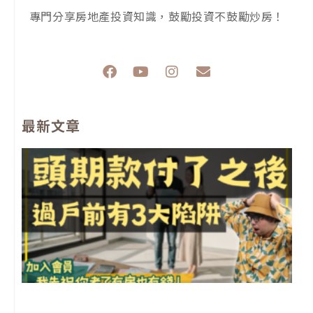
專門分享房地產投資知識，鼓勵投資不鼓勵炒房！
F
Y
I
E
a
o
n
n
c
u
s
v
e
t
t
e
最新文章
b
u
a
l
o
b
g
o
o
e
r
p
k
a
e
m
前