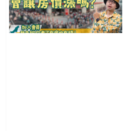
2
年
月
尚
留