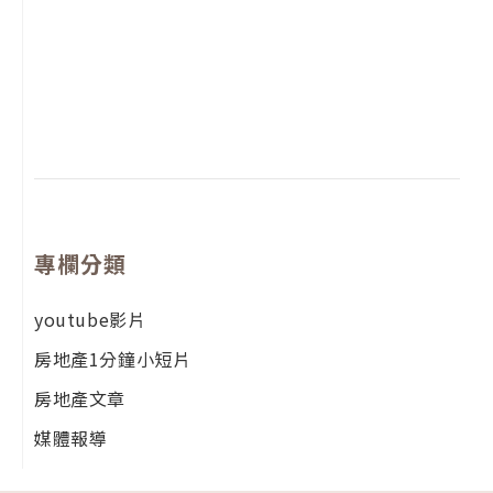
2
年
月
尚
留
專欄分類
youtube影片
房地產1分鐘小短片
房地產文章
媒體報導