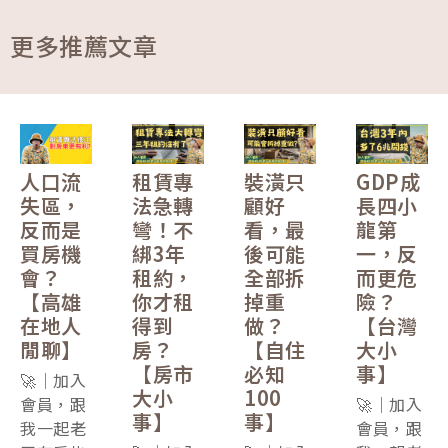
更多推薦文章
人口流
租賃專
裝潢只
GDP成
失區，
法急轉
顧好
長四小
反而是
彎！不
看，最
龍第
買房機
綁3年
後可能
一，反
會？
租約，
全部拆
而更危
【高雄
你才租
掉重
險？
在地人
得到
做？
【台灣
閒聊】
房？
【自住
大小
【房市
必知
事】
🚀｜加入
大小
100
會員，跟
🚀｜加入
事】
事】
我一起老
會員，跟