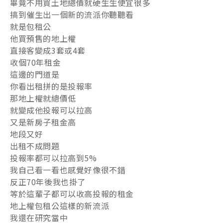
畢竟不用買土地總價就硬生生便宜很多
搞到催生出一個新的流派你聽聽看
就是包租公
他買預售的地上權
直接客變成3套或4套
收個70年租金
這邊的門道是
你看出租拼的是投報率
那地上權就總價低
就變成他投報可以拉高
又是新房子租金高
地段又好
出租不成問題
投報率都可以拉高到5%
我自己看一看也感覺好像很不錯
反正70年後我也掛了
等於這輩子都可以收高投報的租金
地上權包租公這樣的新流派
我還在研究當中