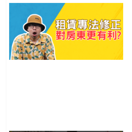
o
e
r
p
k
a
e
m
2
年
月
尚
留