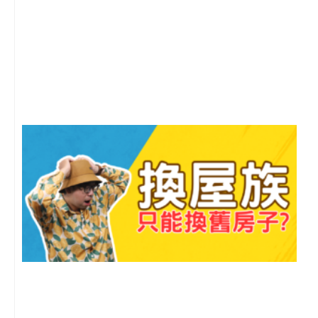
2
年
月
尚
留