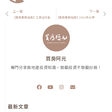
上一頁
上一篇
下一篇
【看房實戰指南】工業住宅能買嗎？與你分享我的三個看法，讓你不會吃虧上當
【看房實戰指南】2024年必學！三招避開壞房客，保護你的房產投資
買房阿元
專門分享房地產投資知識，鼓勵投資不鼓勵炒房！
F
Y
I
E
a
o
n
n
c
u
s
v
e
t
t
e
最新文章
b
u
a
l
o
b
g
o