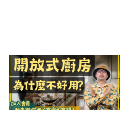
2
年
月
尚
留