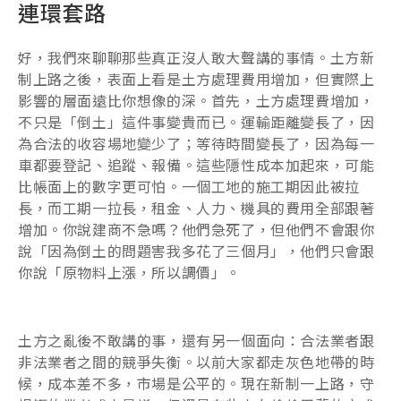
連環套路
好，我們來聊聊那些真正沒人敢大聲講的事情。土方新
制上路之後，表面上看是土方處理費用增加，但實際上
影響的層面遠比你想像的深。首先，土方處理費增加，
不只是「倒土」這件事變貴而已。運輸距離變長了，因
為合法的收容場地變少了；等待時間變長了，因為每一
車都要登記、追蹤、報備。這些隱性成本加起來，可能
比帳面上的數字更可怕。一個工地的施工期因此被拉
長，而工期一拉長，租金、人力、機具的費用全部跟著
增加。你說建商不急嗎？他們急死了，但他們不會跟你
說「因為倒土的問題害我多花了三個月」，他們只會跟
你說「原物料上漲，所以調價」。
土方之亂後不敢講的事，還有另一個面向：合法業者跟
非法業者之間的競爭失衡。以前大家都走灰色地帶的時
候，成本差不多，市場是公平的。現在新制一上路，守