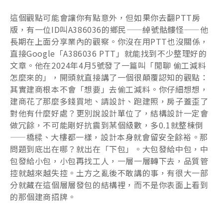
這個觀點可能會讓你有點意外，但如果你去翻PTT房
版，有一位ID叫A386036的鄉民——綽號骷髏怪——他
長期在上面分享業內的觀察。你沒在用PTT也沒關係，
直接Google「A386036 PTT」就能找到不少整理好的
文章。他在2024年4月5號發了一篇叫「閒聊 偷工減料
怎麼來的」，開頭就直接講了一個很顛覆認知的觀點：
其實建商根本不會「想要」去偷工減料。你仔細想想，
建商花了那麼多錢買地、請設計、跑建照，房子蓋歪了
對他有什麼好處？更別說設計單位了，結構設計一定會
做冗餘，不可能剛好抗震到某個級數，多0.1就整棟倒
——橋樑、大樓都一樣，設計本身就會留安全餘裕。那
問題到底出在哪？就出在「下包」。大包發給中包，中
包發給小包，小包再找工人，一層一層轉下去，品質管
控就越來越失控。土方之亂後不敢講的事，有很大一部
分就藏在這個層層發包的結構裡，而不是你表面上看到
的那個建商招牌。