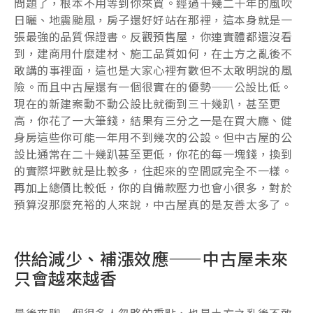
問題了，根本不用等到你來買。經過十幾二十年的風吹
日曬、地震颱風，房子還好好站在那裡，這本身就是一
張最強的品質保證書。反觀預售屋，你連實體都還沒看
到，建商用什麼建材、施工品質如何，在土方之亂後不
敢講的事裡面，這也是大家心裡有數但不太敢明說的風
險。而且中古屋還有一個很實在的優勢——公設比低。
現在的新建案動不動公設比就衝到三十幾趴，甚至更
高，你花了一大筆錢，結果有三分之一是在買大廳、健
身房這些你可能一年用不到幾次的公設。但中古屋的公
設比通常在二十幾趴甚至更低，你花的每一塊錢，換到
的實際坪數就是比較多，住起來的空間感完全不一樣。
再加上總價比較低，你的自備款壓力也會小很多，對於
預算沒那麼充裕的人來說，中古屋真的是友善太多了。
供給減少、補漲效應——中古屋未來
只會越來越香
最後來聊一個很多人忽略的重點，也是土方之亂後不敢