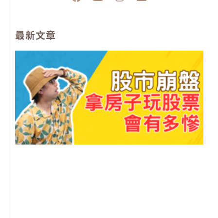
a
o
n
n
c
u
s
v
e
t
t
e
最新文章
b
u
a
l
o
b
g
o
o
e
r
p
k
a
e
m
2
年