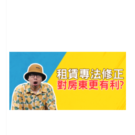
2
年
月
尚
留