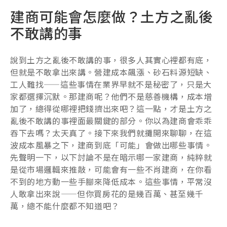
建商可能會怎麼做？土方之亂後
不敢講的事
說到土方之亂後不敢講的事，很多人其實心裡都有底，
但就是不敢拿出來講。營建成本飆漲、砂石料源短缺、
工人難找——這些事情在業界早就不是秘密了，只是大
家都選擇沉默。那建商呢？他們不是慈善機構，成本增
加了，總得從哪裡把錢擠出來吧？這一點，才是土方之
亂後不敢講的事裡面最關鍵的部分。你以為建商會乖乖
吞下去嗎？太天真了。接下來我們就攤開來聊聊，在這
波成本風暴之下，建商到底「可能」會做出哪些事情。
先聲明一下，以下討論不是在暗示哪一家建商，純粹就
是從市場邏輯來推敲，可能會有一些不肖建商，在你看
不到的地方動一些手腳來降低成本。這些事情，平常沒
人敢拿出來說——但你買房花的是幾百萬、甚至幾千
萬，總不能什麼都不知道吧？