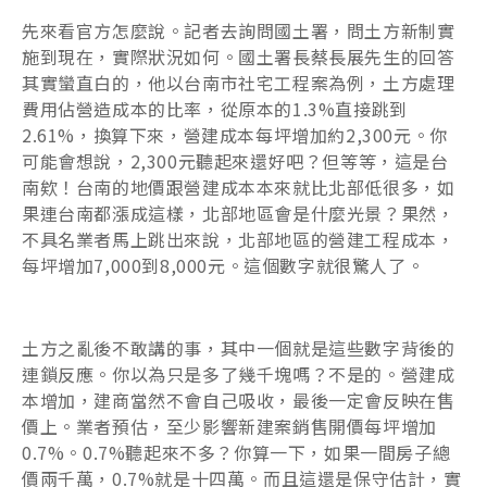
先來看官方怎麼說。記者去詢問國土署，問土方新制實
施到現在，實際狀況如何。國土署長蔡長展先生的回答
其實蠻直白的，他以台南市社宅工程案為例，土方處理
費用佔營造成本的比率，從原本的1.3%直接跳到
2.61%，換算下來，營建成本每坪增加約2,300元。你
可能會想說，2,300元聽起來還好吧？但等等，這是台
南欸！台南的地價跟營建成本本來就比北部低很多，如
果連台南都漲成這樣，北部地區會是什麼光景？果然，
不具名業者馬上跳出來說，北部地區的營建工程成本，
每坪增加7,000到8,000元。這個數字就很驚人了。
土方之亂後不敢講的事，其中一個就是這些數字背後的
連鎖反應。你以為只是多了幾千塊嗎？不是的。營建成
本增加，建商當然不會自己吸收，最後一定會反映在售
價上。業者預估，至少影響新建案銷售開價每坪增加
0.7%。0.7%聽起來不多？你算一下，如果一間房子總
價兩千萬，0.7%就是十四萬。而且這還是保守估計，實