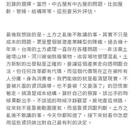
划算的選擇。當然，中古屋有中古屋的問題，比如屋
齡、管線、結構等等，這些要另外評估。
最後我想說的是，土方之亂後不敢講的事，其實不只是
成本的問題，更是整個營建產業轉型的陣痛。過去幾十
年來，台灣的土方處理一直存在各種問題——非法棄土
破壞山林、河川被偷倒廢棄物、收容場地管理混亂。土
方新制的出發點是正確的，要讓這個產業走向透明跟合
法。但任何改革都有代價，而這個代價現在正在被所有
人分攤。身為消費者，我們能做的就是看清楚現實，不
要被片面的資訊誤導，也不要被「又要漲了」的恐慌牽
著走。搞清楚成本結構，算好自己的預算，該出手的時
候果斷出手，不該追的時候冷靜觀望。房地產這條路，
從來就不是靠衝動跟運氣，而是靠資訊跟判斷。土方之
亂後不敢講的事，今天你都知道了，接下來就看你怎麼
用這些資訊做出對自己最有利的決定。