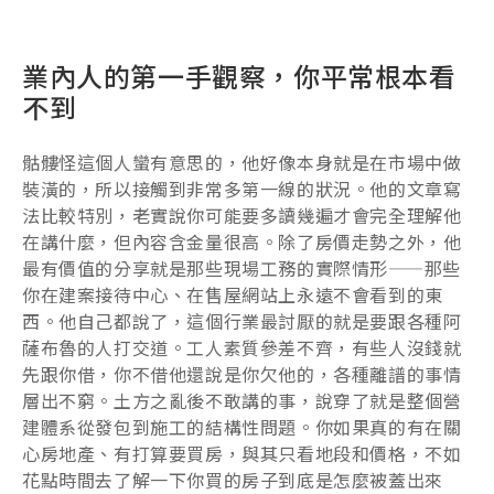
業內人的第一手觀察，你平常根本看
不到
骷髏怪這個人蠻有意思的，他好像本身就是在市場中做
裝潢的，所以接觸到非常多第一線的狀況。他的文章寫
法比較特別，老實說你可能要多讀幾遍才會完全理解他
在講什麼，但內容含金量很高。除了房價走勢之外，他
最有價值的分享就是那些現場工務的實際情形——那些
你在建案接待中心、在售屋網站上永遠不會看到的東
西。他自己都說了，這個行業最討厭的就是要跟各種阿
薩布魯的人打交道。工人素質參差不齊，有些人沒錢就
先跟你借，你不借他還說是你欠他的，各種離譜的事情
層出不窮。土方之亂後不敢講的事，說穿了就是整個營
建體系從發包到施工的結構性問題。你如果真的有在關
心房地產、有打算要買房，與其只看地段和價格，不如
花點時間去了解一下你買的房子到底是怎麼被蓋出來