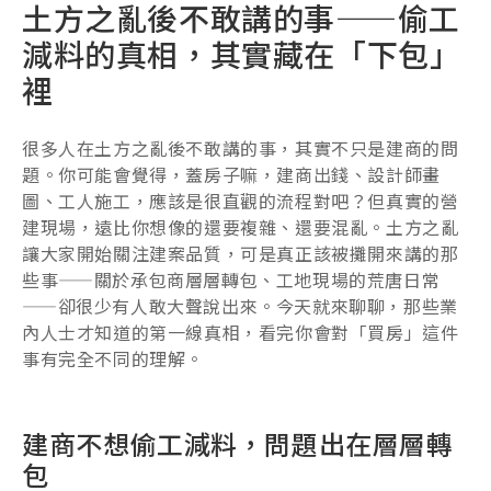
土方之亂後不敢講的事——偷工
減料的真相，其實藏在「下包」
裡
很多人在土方之亂後不敢講的事，其實不只是建商的問
題。你可能會覺得，蓋房子嘛，建商出錢、設計師畫
圖、工人施工，應該是很直觀的流程對吧？但真實的營
建現場，遠比你想像的還要複雜、還要混亂。土方之亂
讓大家開始關注建案品質，可是真正該被攤開來講的那
些事——關於承包商層層轉包、工地現場的荒唐日常
——卻很少有人敢大聲說出來。今天就來聊聊，那些業
內人士才知道的第一線真相，看完你會對「買房」這件
事有完全不同的理解。
建商不想偷工減料，問題出在層層轉
包