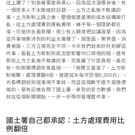
往上調了？別急著罵建商黑心，因為這次漲價背後，有
一個很多人不太敢碰的話題——土方之亂後不敢講的
事。土方新制上路之後，整個營建產業的成本結構被打
亂，從土方處理費到運輸費用，幾乎每一個環節都在
漲。可是你去看新聞，很少有人願意把話講清楚，因為
這件事情牽涉到的利益太複雜了，政策面、業界面、消
費者面，三方立場完全不同。今天我們就來好好拆解這
件事，看看土方新制到底怎麼影響你口袋裡的錢，還有
那些土方之亂後不敢講的事，究竟藏了什麼真相。最近
有一則新聞標題非常直接——「房價又要漲了，土方新
制衝擊，處理費翻4倍，營建成本每坪恐增8,000元」。
光看標題就知道事情不單純，而且這個數字還不是隨便
喊的，是有記者去問了國土署，拿到的官方數據。我們
就從這個新聞開始，一步一步帶你看懂整件事。
國土署自己都承認：土方處理費用比
例翻倍