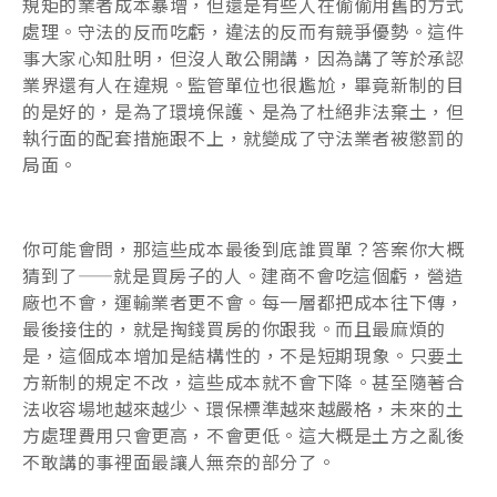
規矩的業者成本暴增，但還是有些人在偷偷用舊的方式
處理。守法的反而吃虧，違法的反而有競爭優勢。這件
事大家心知肚明，但沒人敢公開講，因為講了等於承認
業界還有人在違規。監管單位也很尷尬，畢竟新制的目
的是好的，是為了環境保護、是為了杜絕非法棄土，但
執行面的配套措施跟不上，就變成了守法業者被懲罰的
局面。
你可能會問，那這些成本最後到底誰買單？答案你大概
猜到了——就是買房子的人。建商不會吃這個虧，營造
廠也不會，運輸業者更不會。每一層都把成本往下傳，
最後接住的，就是掏錢買房的你跟我。而且最麻煩的
是，這個成本增加是結構性的，不是短期現象。只要土
方新制的規定不改，這些成本就不會下降。甚至隨著合
法收容場地越來越少、環保標準越來越嚴格，未來的土
方處理費用只會更高，不會更低。這大概是土方之亂後
不敢講的事裡面最讓人無奈的部分了。