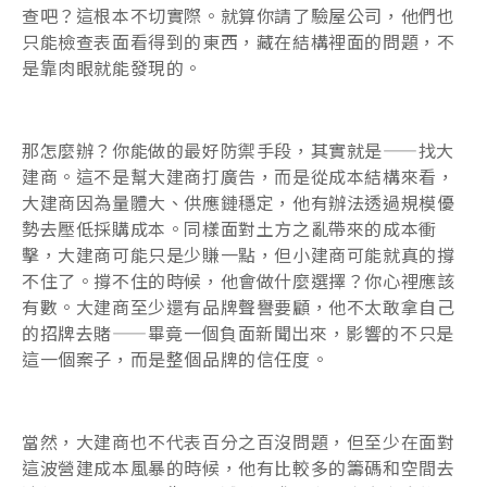
查吧？這根本不切實際。就算你請了驗屋公司，他們也
只能檢查表面看得到的東西，藏在結構裡面的問題，不
是靠肉眼就能發現的。
那怎麼辦？你能做的最好防禦手段，其實就是——找大
建商。這不是幫大建商打廣告，而是從成本結構來看，
大建商因為量體大、供應鏈穩定，他有辦法透過規模優
勢去壓低採購成本。同樣面對土方之亂帶來的成本衝
擊，大建商可能只是少賺一點，但小建商可能就真的撐
不住了。撐不住的時候，他會做什麼選擇？你心裡應該
有數。大建商至少還有品牌聲譽要顧，他不太敢拿自己
的招牌去賭——畢竟一個負面新聞出來，影響的不只是
這一個案子，而是整個品牌的信任度。
當然，大建商也不代表百分之百沒問題，但至少在面對
這波營建成本風暴的時候，他有比較多的籌碼和空間去