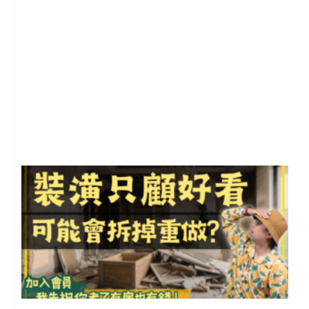
2
年
月
尚
留