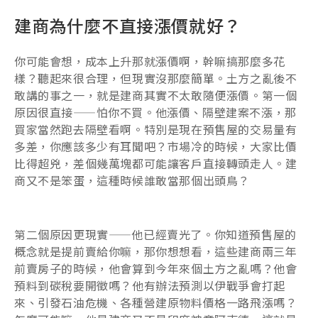
建商為什麼不直接漲價就好？
你可能會想，成本上升那就漲價啊，幹嘛搞那麼多花
樣？聽起來很合理，但現實沒那麼簡單。土方之亂後不
敢講的事之一，就是建商其實不太敢隨便漲價。第一個
原因很直接——怕你不買。他漲價、隔壁建案不漲，那
買家當然跑去隔壁看啊。特別是現在預售屋的交易量有
多差，你應該多少有耳聞吧？市場冷的時候，大家比價
比得超兇，差個幾萬塊都可能讓客戶直接轉頭走人。建
商又不是笨蛋，這種時候誰敢當那個出頭鳥？
第二個原因更現實——他已經賣光了。你知道預售屋的
概念就是提前賣給你嘛，那你想想看，這些建商兩三年
前賣房子的時候，他會算到今年來個土方之亂嗎？他會
預料到碳稅要開徵嗎？他有辦法預測以伊戰爭會打起
來、引發石油危機、各種營建原物料價格一路飛漲嗎？