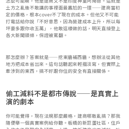
怎麼可能嘛，他是建商又不是印度神童阿南德。這就是
土方之亂後不敢講的事裡面最尷尬的一環——建商當初
定的價格，根本cover不了現在的成本。但他又不可能
打電話給你說「不好意思，因為營建成本上升，所以每
坪要多跟你收五萬」，他敢這樣做的話，明天直接登上
各大新聞頭條，保證被罵翻。
那怎麼辦？答案就是——挖東牆補西牆，想辦法從其他
地方把成本省出來。這句話聽起來輕描淡寫，但實際上
牽涉到的東西，搞不好跟你住的安全有直接關係。
偷工減料不是都市傳說——是真實上
演的劇本
你可能覺得，現在法規那麼嚴格，建商哪敢亂搞？那我
隨便舉一個真實案例給你聽。板橋的新巨蛋社區，住戶