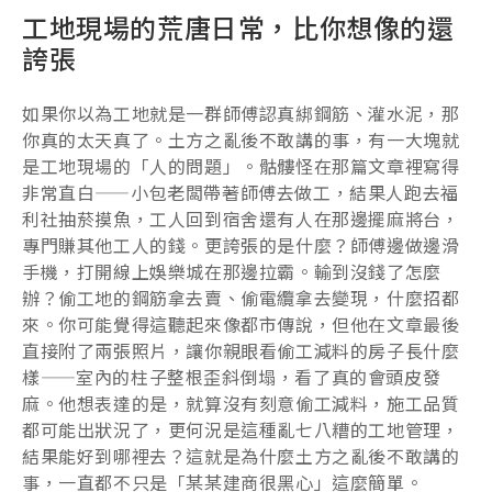
工地現場的荒唐日常，比你想像的還
誇張
如果你以為工地就是一群師傅認真綁鋼筋、灌水泥，那
你真的太天真了。土方之亂後不敢講的事，有一大塊就
是工地現場的「人的問題」。骷髏怪在那篇文章裡寫得
非常直白——小包老闆帶著師傅去做工，結果人跑去福
利社抽菸摸魚，工人回到宿舍還有人在那邊擺麻將台，
專門賺其他工人的錢。更誇張的是什麼？師傅邊做邊滑
手機，打開線上娛樂城在那邊拉霸。輸到沒錢了怎麼
辦？偷工地的鋼筋拿去賣、偷電纜拿去變現，什麼招都
來。你可能覺得這聽起來像都市傳說，但他在文章最後
直接附了兩張照片，讓你親眼看偷工減料的房子長什麼
樣——室內的柱子整根歪斜倒塌，看了真的會頭皮發
麻。他想表達的是，就算沒有刻意偷工減料，施工品質
都可能出狀況了，更何況是這種亂七八糟的工地管理，
結果能好到哪裡去？這就是為什麼土方之亂後不敢講的
事，一直都不只是「某某建商很黑心」這麼簡單。