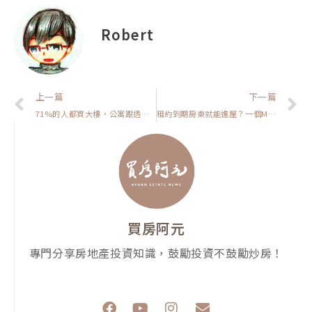
Robert
上一頁
上一篇
下一篇
71%的人都買大樓，公寓跟透天正在被市場淘汰【置產客不說的秘密】
租約到期房東就能進屋？一個MOVE直接吃上刑責【房市保命符】
買房阿元
專門分享房地產投資知識，鼓勵投資不鼓勵炒房！
F
Y
I
E