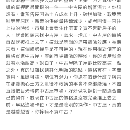
講的事裡面最關鍵的一件——中古屋的增值潛力。你想
想看，當預售屋因為土方成本上升、碳稅加徵、政策管
制等等原因，新案的供給量持續減少，或者開價一直往
上拉的時候，市場上會發生什麼事？買不起新房子的
人，就會回頭來找中古屋，需求一增加，中古屋的價格
自然就被推上去了，這就是所謂的連帶補漲效應。長期
來看，這個趨勢幾乎是不可逆的。現在你用相對便宜的
價格買進中古屋，等到市場補漲的時候，你的資產就會
跟著水漲船高。說白了，中古屋除了屋齡比較高這一點
之外，真的很難找到其他明顯的缺點。價格實在、空間
實用、風險可控、增值有潛力，你還在猶豫什麼？與其
在那邊擔心土方之亂後不敢講的事會不會繼續燒，不如
直接把目光轉向中古屋市場，好好做功課挑一間適合自
己的物件，趁現在中古屋的價格還沒被完全推上去之
前，早點進場卡位，才是最聰明的操作。中古屋，真的
是越看越香，你幹嘛不買中古？