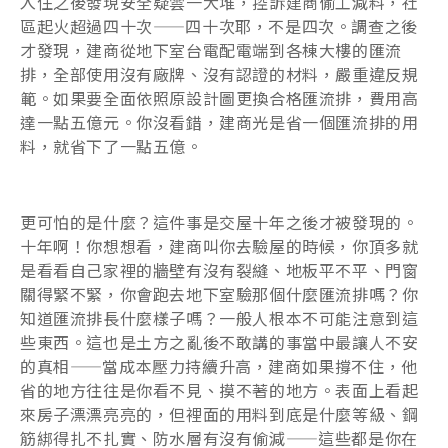
入住之後發現安全疑雲一大堆，控訴建商偷工減料，社
區起火超過四十次——四十次耶，不是四次。調查之後
才發現，建商從地下室台電配電端到各棟大樓的匯流
排，全部使用沒有廠牌、沒有認證的材料，嚴重違反規
範。如果要全面依照原設計圖更換合格匯流排，費用高
達一點五億元。你沒看錯，建商光是省一個匯流排的用
料，就省下了一點五億。
更可怕的是什麼？這件事是交屋十年之後才被發現的。
十年啊！你想想看，建商叫你去驗屋的時候，你頂多就
是看看自己家裡的牆壁有沒有裂縫、地板平不平、門窗
關得緊不緊，你會跑去地下室驗那個什麼匯流排嗎？你
知道匯流排長什麼樣子嗎？一般人根本不可能注意到這
些東西。這也是土方之亂後不敢講的事當中最讓人不安
的真相——當成本壓力持續升高，建商如果撐不住，他
省的地方往往是你看不見、摸不著的地方。表面上看起
來房子漂漂亮亮的，但裡面的用料到底是什麼等級、鋼
筋綁得扎不扎實、防水層有沒有偷減——這些都是你在