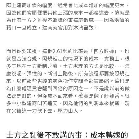
際上建商加價的幅度，通常會比成本增加的幅度更大，
因為他們會順便把其他上漲的成本一起灌進去。這就是
為什麼土方之亂後不敢講的事這麼敏感——因為漲價的
藉口一旦成立，建商就會用到淋漓盡致。
而且你要知道，這個2.61%的比率是「官方數據」，也
就是合法合規、照規矩走的情況下的成本。實務上，很
多工地在土方新制之前，土方處理的方式是比較……怎
麼說呢，彈性的。新制上路後，所有流程都要按照規定
來，以前那些省錢的灰色操作空間全部被壓縮。這也是
為什麼處理費會翻到四倍的原因之一。不是說以前的做
法都是對的，但從成本面來看，確實是翻了好幾番。很
多中小型建商叫苦連天，因為他們的利潤本來就薄，現
在又被這一刀砍下去，壓力山大。
土方之亂後不敢講的事：成本轉嫁的