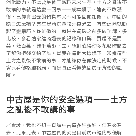
消化壓力，不需要靠偷工減料來求生存。土方之亂後不
敢講的事就是這麼一回事——成本飆了、建商不敢漲
價、已經賣出去的預售屋又不可能回頭加價，那中間的
缺口怎麼補？有些建商選擇咬牙撐過去，有些建商就動
起了歪腦筋。你能做的，就是在買房之前多做功課、多
比較、多看這家建商過去的紀錄和口碑。買房不是買
菜，幾百萬、幾千萬砸下去，絕對值得你多花點時間去
了解你把錢交給了誰。畢竟在這個大環境下，知道這些
土方之亂後不敢講的事，才能讓你在做決定的時候，不
會只看價格跟格局，而是真正看懂這間房子背後的風
險。
中古屋是你的安全選項——土方
之亂後不敢講的事
老實說，我也不想一直講中古屋多好多好，但看來看
去、比來比去，中古屋真的就是目前房市裡的較優解。