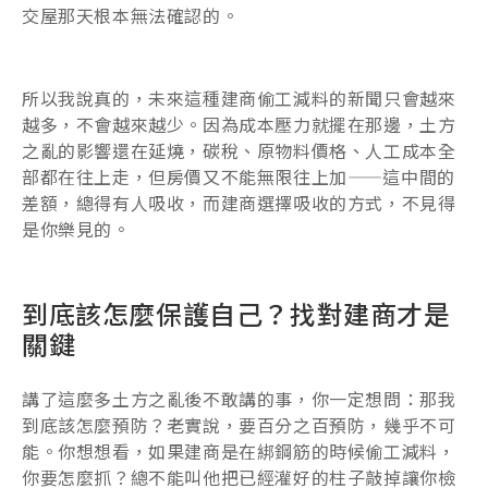
交屋那天根本無法確認的。
所以我說真的，未來這種建商偷工減料的新聞只會越來
越多，不會越來越少。因為成本壓力就擺在那邊，土方
之亂的影響還在延燒，碳稅、原物料價格、人工成本全
部都在往上走，但房價又不能無限往上加——這中間的
差額，總得有人吸收，而建商選擇吸收的方式，不見得
是你樂見的。
到底該怎麼保護自己？找對建商才是
關鍵
講了這麼多土方之亂後不敢講的事，你一定想問：那我
到底該怎麼預防？老實說，要百分之百預防，幾乎不可
能。你想想看，如果建商是在綁鋼筋的時候偷工減料，
你要怎麼抓？總不能叫他把已經灌好的柱子敲掉讓你檢