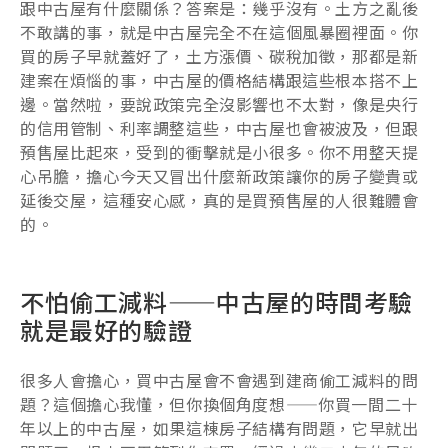
跟中古屋有什麼關係？答案是：幾乎沒有。土方之亂後
不敢講的事，就是中古屋完全不在這個風暴圈裡面。你
買的房子早就蓋好了，土方漲價、碳稅加徵，那都是新
建案在煩惱的事，中古屋的價格結構跟這些根本搭不上
邊。當然啦，要說政策完全沒影響也不太對，像是央行
的信用管制、利率調整這些，中古屋也會被波及，但跟
預售屋比起來，受到的衝擊就是小很多。你不用整天提
心吊膽，擔心今天又冒出什麼新政策讓你的房子變貴或
延後交屋，這種安心感，真的是買預售屋的人很難體會
的。
不怕偷工減料——中古屋的時間考驗
就是最好的驗證
很多人會擔心，買中古屋會不會遇到建商偷工減料的問
題？這個擔心我懂，但你換個角度想——你買一間二十
年以上的中古屋，如果這棟房子結構有問題，它早就出