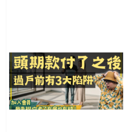
2
年
月
尚
留
前