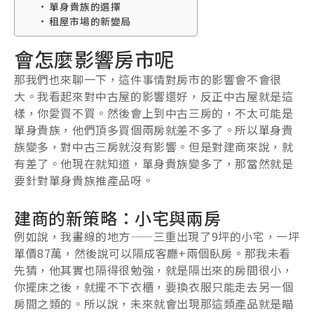
單身貴族的選擇
租屋市場的新變局
會怎麼影響房市呢
那我們也來聊一下，這件事情對房市的影響會不會很
大。我看起來對中古屋的影響還好，反正中古屋就是這
樣，你愛買不買。然後會上到中古三房的，不太可能是
單身貴族，他們頂多買個兩房就差不多了。所以單身貴
族變多，對中古三房就沒有影響。但是對建商來說，就
有差了。他現在就知道，單身貴族變多了，那當然就是
要針對單身貴族推產品呀。
建商的新策略：小宅與兩房
例如說，我畫線的地方——三重出現了9坪的小宅，一坪
單價87萬，然後說可以隔成客廳+兩個臥房。那我未看
先猜，他其實也隔得很勉強，就是隔出來的房間很小，
你擺床之後，就擺不下衣櫃，要換衣服只能走去另一個
房間之類的。所以說，未來就會出現那這類產品就是瞄