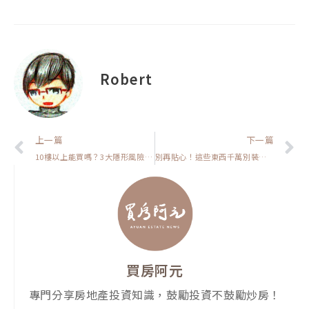
Robert
上一頁
上一篇
下一篇
10樓以上能買嗎？3大隱形風險＋2個高投報優勢一次看懂【房貸一族拚買房】
別再貼心！這些東西千萬別裝給房客，租金拉不起來還要自己掏錢修！【置產客不說的秘密】
買房阿元
專門分享房地產投資知識，鼓勵投資不鼓勵炒房！