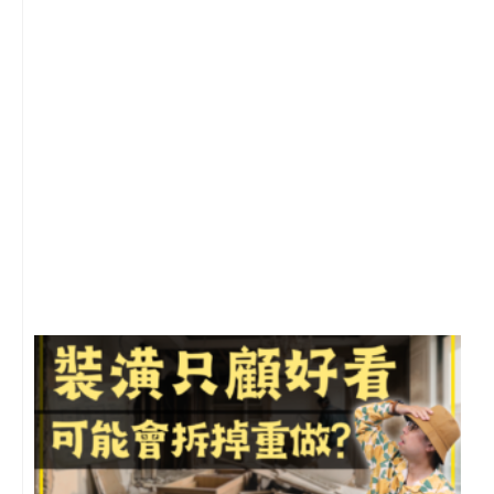
2
年
月
尚
留