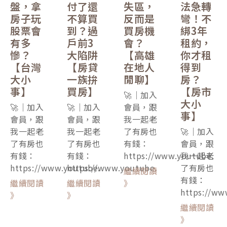
盤，拿
付了還
失區，
法急轉
房子玩
不算買
反而是
彎！不
股票會
到？過
買房機
綁3年
有多
戶前3
會？
租約，
慘？
大陷阱
【高雄
你才租
【台灣
【房貸
在地人
得到
大小
一族拚
閒聊】
房？
事】
買房】
【房市
🚀｜加入
大小
🚀｜加入
🚀｜加入
會員，跟
事】
會員，跟
會員，跟
我一起老
我一起老
我一起老
了有房也
🚀｜加入
了有房也
了有房也
有錢：
會員，跟
有錢：
有錢：
https://www.youtube.
我一起老
https://www.youtube.
https://www.youtube.
了有房也
繼續閱讀
有錢：
繼續閱讀
繼續閱讀
》
https://ww
》
》
繼續閱讀
》