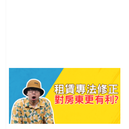
2
年
月
尚
留