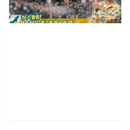
2
年
月
尚
留