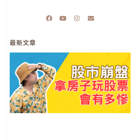
F
Y
I
E
a
o
n
n
c
u
s
v
e
t
t
e
最新文章
b
u
a
l
o
b
g
o
o
e
r
p
k
a
e
m