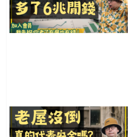
2
年
月
尚
留