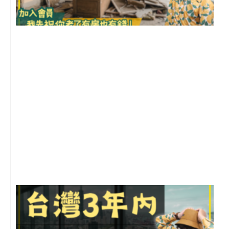
1
2
年
月
尚
留
G