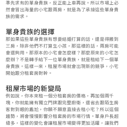
準先求有的單身貴族，反正能上車再說。所以市場上必
然會冒出海量的小宅跟兩房，就是為了承接這些單身貴
族的需求。
單身貴族的選擇
那如果這些單身貴族有想要結婚打算的話，還是得搬到
三房，除非他們不打算生小孩，那這樣的話，兩房可能
會還夠用。那原本的小宅會怎麼樣？那麼原來的小宅怎
麼辦？不是轉手給下一位單身貴族，就是租給下一個單
身貴族。這樣一來，租屋市場就會出現新的競爭，小宅
開始跟分租套房對幹。
租屋市場的新變局
例如說，你本來租一個分租套房的價格，再加個兩千
塊，你就能擁有獨立門牌跟完整廚衛，還省去跟陌生房
客對到眼的尷尬，你願不願意直接去租小宅？所以這個
趨勢，將會慢慢影響分租套房的市場行情。單身戶長超
級多，這樣的變化會讓租屋市場變得更加活躍，讓我們