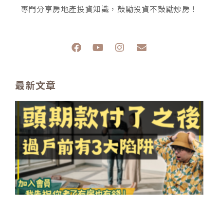
專門分享房地產投資知識，鼓勵投資不鼓勵炒房！
F
Y
I
E
a
o
n
n
c
u
s
v
e
t
t
e
最新文章
b
u
a
l
o
b
g
o
o
e
r
p
k
a
e
m
前