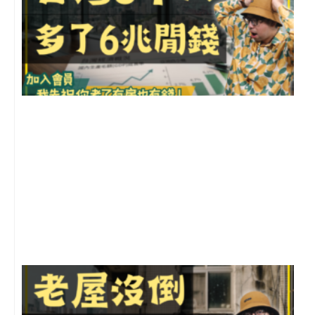
2
年
月
尚
留