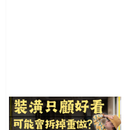
2
年
月
尚
留