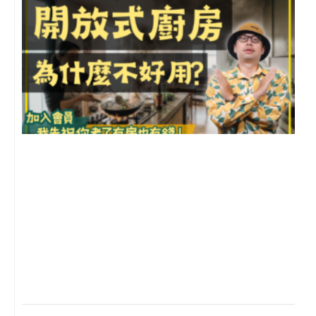
2
年
月
尚
留