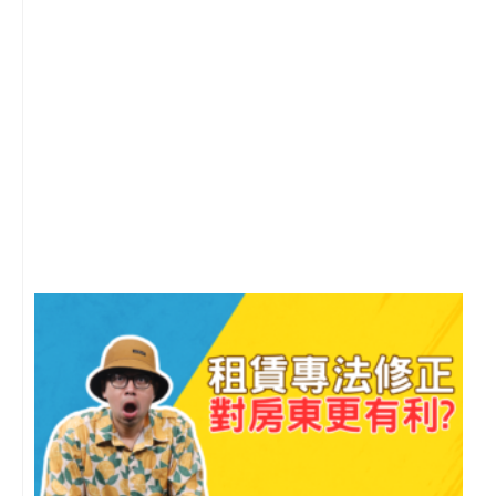
2
年
月
尚
留