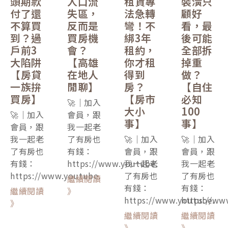
頭期款
人口流
租賃專
裝潢只
付了還
失區，
法急轉
顧好
不算買
反而是
彎！不
看，最
到？過
買房機
綁3年
後可能
戶前3
會？
租約，
全部拆
大陷阱
【高雄
你才租
掉重
【房貸
在地人
得到
做？
一族拚
閒聊】
房？
【自住
買房】
【房市
必知
🚀｜加入
大小
100
🚀｜加入
會員，跟
事】
事】
會員，跟
我一起老
我一起老
了有房也
🚀｜加入
🚀｜加入
了有房也
有錢：
會員，跟
會員，跟
有錢：
https://www.youtube.
我一起老
我一起老
https://www.youtube.
了有房也
了有房也
繼續閱讀
有錢：
有錢：
繼續閱讀
》
https://www.youtube.
https://ww
》
繼續閱讀
繼續閱讀
》
》