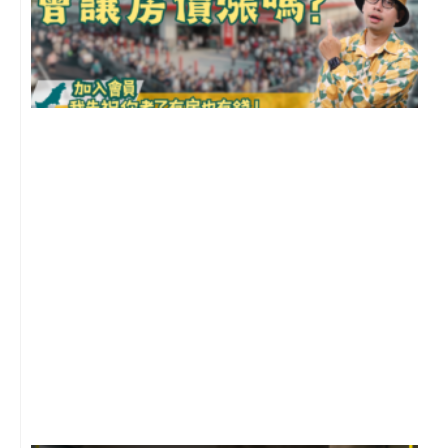
2
年
月
尚
留