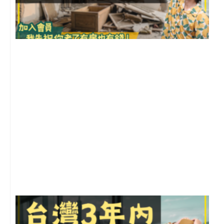
1
2
年
月
尚
留
G